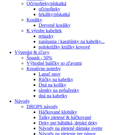
Oči/nošteky/pískatká
oči/nošteky
hrkálky/pískatká
Korálky
Drevené korálky
K výrobe kabeliek
retiazky
zapínania / karabínky na kabelky...
polokrúžky krúžky kovové
Výpredaj & zľavy
Špagát - 50%
Výhodné balíčky so zľavami
Kreatívne potreby
Lapač snov
Rúčky na kabelky
Dná na košíky
rámiky na peňaženky
dná na kabelky
Návody
DROPS návody
Háčkované klobúky
Tašky pletené & háčkované
Deky pre bábätká, detské deky
Návody na pletené dámske svetre
Návody na pletenie pre pánov