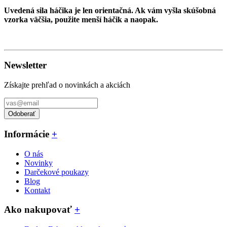
Uvedená sila háčika je len orientačná. Ak vám vyšla skúšobná
vzorka väčšia, použite menší háčik a naopak.
Newsletter
Získajte prehľad o novinkách a akciách
Odoberať
Informácie
+
O nás
Novinky
Darčekové poukazy
Blog
Kontakt
Ako nakupovať
+