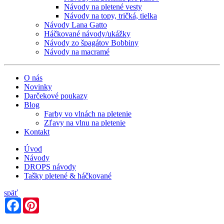
Návody na pletené vesty
Návody na topy, tričká, tielka
Návody Lana Gatto
Háčkované návody/ukážky
Návody zo špagátov Bobbiny
Návody na macramé
O nás
Novinky
Darčekové poukazy
Blog
Farby vo vlnách na pletenie
Zľavy na vlnu na pletenie
Kontakt
Úvod
Návody
DROPS návody
Tašky pletené & háčkované
späť
Facebook
Pinterest