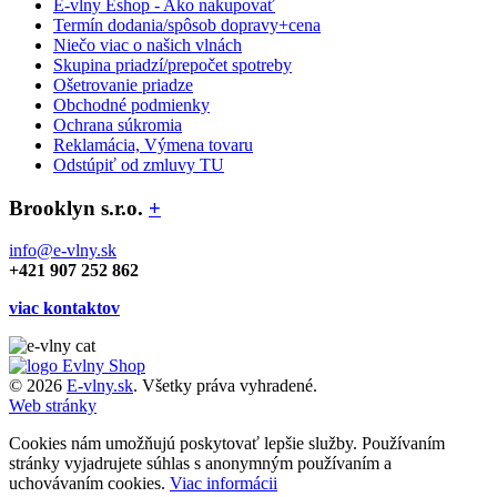
E-vlny Eshop - Ako nakupovať
Termín dodania/spôsob dopravy+cena
Niečo viac o našich vlnách
Skupina priadzí/prepočet spotreby
Ošetrovanie priadze
Obchodné podmienky
Ochrana súkromia
Reklamácia, Výmena tovaru
Odstúpiť od zmluvy TU
Brooklyn s.r.o.
+
info@e-vlny.sk
+421 907 252 862
viac kontaktov
© 2026
E-vlny.sk
. Všetky práva vyhradené.
Web stránky
Cookies nám umožňujú poskytovať lepšie služby. Používaním
stránky vyjadrujete súhlas s anonymným používaním a
uchovávaním cookies.
Viac informácii