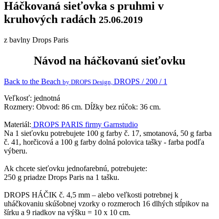
Háčkovaná sieťovka s pruhmi v
kruhových radách
25.06.2019
z bavlny Drops Paris
Návod na háčkovanú sieťovku
Back to the Beach
DROPS / 200 / 1
by DROPS Design,
Veľkosť: jednotná
Rozmery: Obvod: 86 cm. Dĺžky bez rúčok: 36 cm.
Materiál:
DROPS PARIS firmy Garnstudio
Na 1 sieťovku potrebujete 100 g farby č. 17, smotanová, 50 g farba
č. 41, horčicová a 100 g farby dolná polovica tašky - farba podľa
výberu.
Ak chcete sieťovku jednofarebnú, potrebujete:
250 g priadze Drops Paris na 1 tašku.
DROPS HÁČIK č. 4,5 mm – alebo veľkosti potrebnej k
uháčkovaniu skúšobnej vzorky o rozmeroch 16 dlhých stĺpikov na
šírku a 9 riadkov na výšku = 10 x 10 cm.