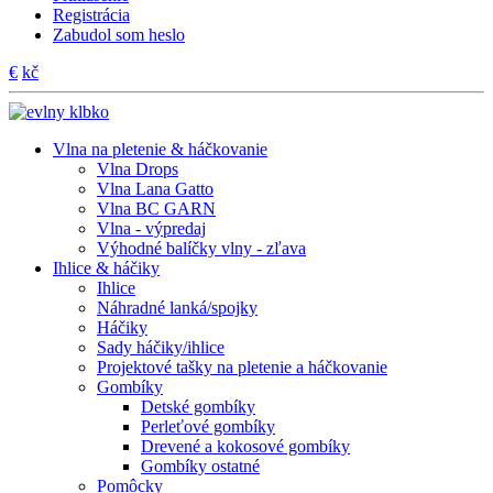
Registrácia
Zabudol som heslo
€
kč
Vlna na pletenie & háčkovanie
Vlna Drops
Vlna Lana Gatto
Vlna BC GARN
Vlna - výpredaj
Výhodné balíčky vlny - zľava
Ihlice & háčiky
Ihlice
Náhradné lanká/spojky
Háčiky
Sady háčiky/ihlice
Projektové tašky na pletenie a háčkovanie
Gombíky
Detské gombíky
Perleťové gombíky
Drevené a kokosové gombíky
Gombíky ostatné
Pomôcky