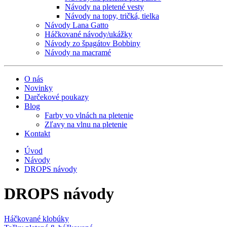
Návody na pletené vesty
Návody na topy, tričká, tielka
Návody Lana Gatto
Háčkované návody/ukážky
Návody zo špagátov Bobbiny
Návody na macramé
O nás
Novinky
Darčekové poukazy
Blog
Farby vo vlnách na pletenie
Zľavy na vlnu na pletenie
Kontakt
Úvod
Návody
DROPS návody
DROPS návody
Háčkované klobúky