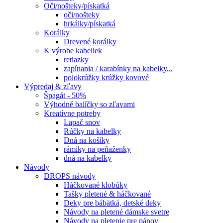
Oči/nošteky/pískatká
oči/nošteky
hrkálky/pískatká
Korálky
Drevené korálky
K výrobe kabeliek
retiazky
zapínania / karabínky na kabelky...
polokrúžky krúžky kovové
Výpredaj & zľavy
Špagát - 50%
Výhodné balíčky so zľavami
Kreatívne potreby
Lapač snov
Rúčky na kabelky
Dná na košíky
rámiky na peňaženky
dná na kabelky
Návody
DROPS návody
Háčkované klobúky
Tašky pletené & háčkované
Deky pre bábätká, detské deky
Návody na pletené dámske svetre
Návody na pletenie pre pánov