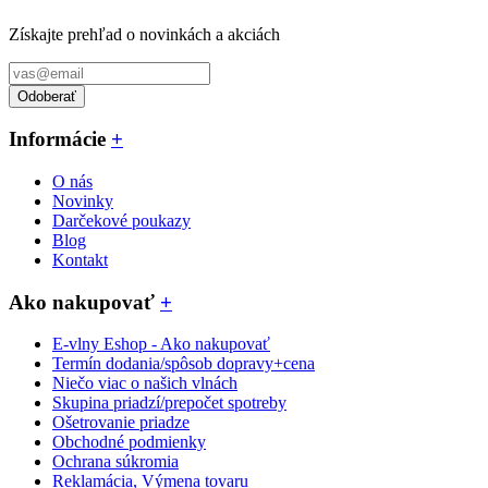
Získajte prehľad o novinkách a akciách
Odoberať
Informácie
+
O nás
Novinky
Darčekové poukazy
Blog
Kontakt
Ako nakupovať
+
E-vlny Eshop - Ako nakupovať
Termín dodania/spôsob dopravy+cena
Niečo viac o našich vlnách
Skupina priadzí/prepočet spotreby
Ošetrovanie priadze
Obchodné podmienky
Ochrana súkromia
Reklamácia, Výmena tovaru