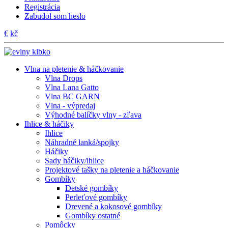
Registrácia
Zabudol som heslo
€
kč
Vlna na pletenie & háčkovanie
Vlna Drops
Vlna Lana Gatto
Vlna BC GARN
Vlna - výpredaj
Výhodné balíčky vlny - zľava
Ihlice & háčiky
Ihlice
Náhradné lanká/spojky
Háčiky
Sady háčiky/ihlice
Projektové tašky na pletenie a háčkovanie
Gombíky
Detské gombíky
Perleťové gombíky
Drevené a kokosové gombíky
Gombíky ostatné
Pomôcky