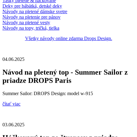
Tašky pletené & háčkované
Deky pre bábätká, detské deky
Návody na pletené dámske svetre
Návody na pletenie pre pánov
Návody na pletené vesty
Návody na topy, tričká, tielka
Všetky návody online zdarma Drops Design.
04.06.2025
Návod na pletený top - Summer Sailor z
priadze DROPS Paris
Summer Sailor: DROPS Design: model w-915
čítať viac
03.06.2025