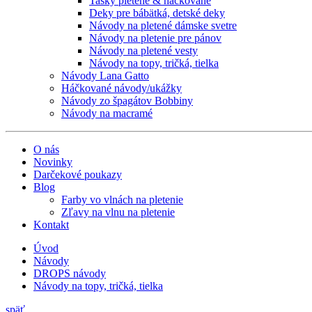
Tašky pletené & háčkované
Deky pre bábätká, detské deky
Návody na pletené dámske svetre
Návody na pletenie pre pánov
Návody na pletené vesty
Návody na topy, tričká, tielka
Návody Lana Gatto
Háčkované návody/ukážky
Návody zo špagátov Bobbiny
Návody na macramé
O nás
Novinky
Darčekové poukazy
Blog
Farby vo vlnách na pletenie
Zľavy na vlnu na pletenie
Kontakt
Úvod
Návody
DROPS návody
Návody na topy, tričká, tielka
späť