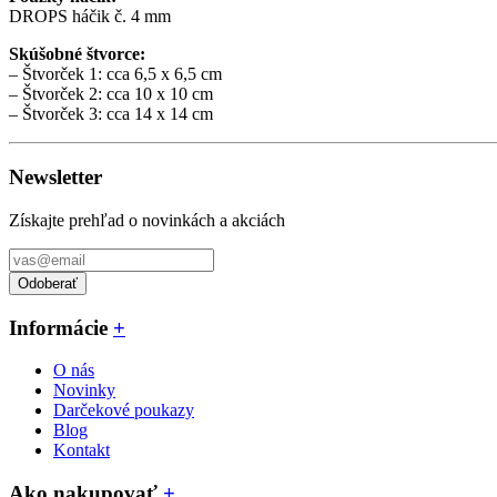
DROPS háčik č. 4 mm
Skúšobné štvorce:
– Štvorček 1: cca 6,5 x 6,5 cm
– Štvorček 2: cca 10 x 10 cm
– Štvorček 3: cca 14 x 14 cm
Newsletter
Získajte prehľad o novinkách a akciách
Odoberať
Informácie
+
O nás
Novinky
Darčekové poukazy
Blog
Kontakt
Ako nakupovať
+