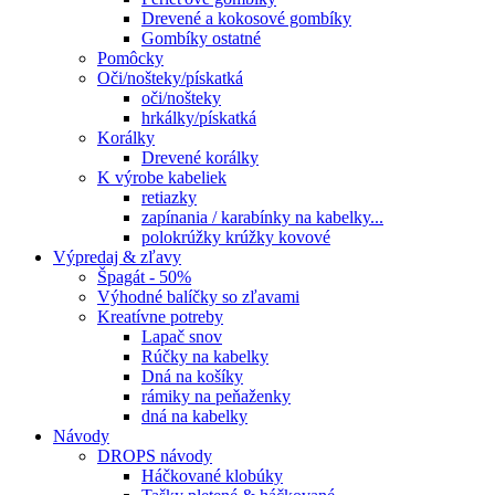
Drevené a kokosové gombíky
Gombíky ostatné
Pomôcky
Oči/nošteky/pískatká
oči/nošteky
hrkálky/pískatká
Korálky
Drevené korálky
K výrobe kabeliek
retiazky
zapínania / karabínky na kabelky...
polokrúžky krúžky kovové
Výpredaj & zľavy
Špagát - 50%
Výhodné balíčky so zľavami
Kreatívne potreby
Lapač snov
Rúčky na kabelky
Dná na košíky
rámiky na peňaženky
dná na kabelky
Návody
DROPS návody
Háčkované klobúky