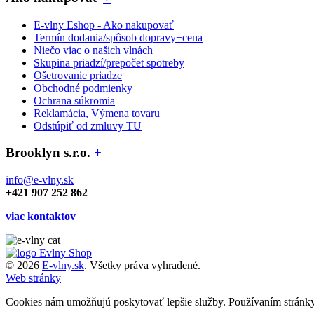
E-vlny Eshop - Ako nakupovať
Termín dodania/spôsob dopravy+cena
Niečo viac o našich vlnách
Skupina priadzí/prepočet spotreby
Ošetrovanie priadze
Obchodné podmienky
Ochrana súkromia
Reklamácia, Výmena tovaru
Odstúpiť od zmluvy TU
Brooklyn s.r.o.
+
info@e-vlny.sk
+421 907 252 862
viac kontaktov
© 2026
E-vlny.sk
. Všetky práva vyhradené.
Web stránky
Cookies nám umožňujú poskytovať lepšie služby. Používaním stránk