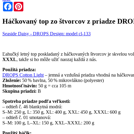
Facebook
Pinterest
Háčkovaný top zo štvorcov z priadze DRO
Seaside Daisy - DROPS Design: model cl-133
Ľahučký letný top poskladaný z háčkovaných štvorcov je skvelou voľ
XXXL
, takže si ho môže užiť naozaj každá z nás.
Použitá priadza:
DROPS Cotton Light
– jemná a vzdušná priadza vhodná na háčkovani
Zloženie:
50 % bavlna, 50 % mikrovlákno (polyester)
Hmotnosť/návin:
50 g = cca 105 m
Skupina priadzí:
B
Spotreba priadze podľa veľkosti:
– odtieň č. 46 blankytná modrá:
S–M: 250 g, L: 350 g, XL: 400 g, XXL: 450 g, XXXL: 600 g
– odtieň č. 01 smotanová:
S–M: 100 g, L–XL: 150 g, XXL–XXXL: 200 g
Použitý háčik: