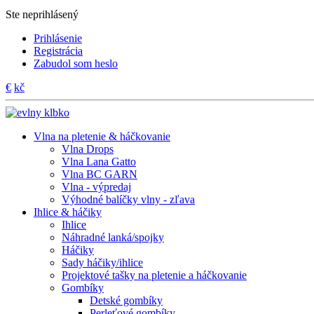
Ste neprihlásený
Prihlásenie
Registrácia
Zabudol som heslo
€
kč
Vlna na pletenie & háčkovanie
Vlna Drops
Vlna Lana Gatto
Vlna BC GARN
Vlna - výpredaj
Výhodné balíčky vlny - zľava
Ihlice & háčiky
Ihlice
Náhradné lanká/spojky
Háčiky
Sady háčiky/ihlice
Projektové tašky na pletenie a háčkovanie
Gombíky
Detské gombíky
Perleťové gombíky