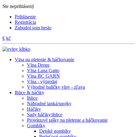
Ste neprihlásený
Prihlásenie
Registrácia
Zabudol som heslo
€
kč
Vlna na pletenie & háčkovanie
Vlna Drops
Vlna Lana Gatto
Vlna BC GARN
Vlna - výpredaj
Výhodné balíčky vlny - zľava
Ihlice & háčiky
Ihlice
Náhradné lanká/spojky
Háčiky
Sady háčiky/ihlice
Projektové tašky na pletenie a háčkovanie
Gombíky
Detské gombíky
Perleťové gombíky