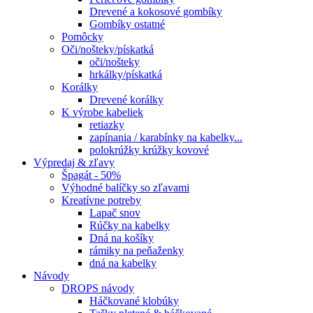
Drevené a kokosové gombíky
Gombíky ostatné
Pomôcky
Oči/nošteky/pískatká
oči/nošteky
hrkálky/pískatká
Korálky
Drevené korálky
K výrobe kabeliek
retiazky
zapínania / karabínky na kabelky...
polokrúžky krúžky kovové
Výpredaj & zľavy
Špagát - 50%
Výhodné balíčky so zľavami
Kreatívne potreby
Lapač snov
Rúčky na kabelky
Dná na košíky
rámiky na peňaženky
dná na kabelky
Návody
DROPS návody
Háčkované klobúky