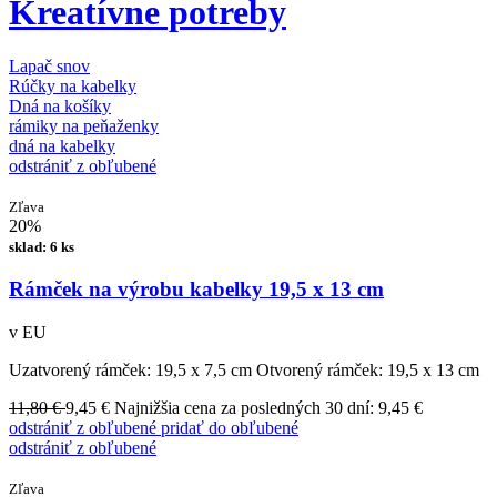
Kreatívne potreby
Lapač snov
Rúčky na kabelky
Dná na košíky
rámiky na peňaženky
dná na kabelky
odstrániť z obľubené
Zľava
20%
sklad: 6 ks
Rámček na výrobu kabelky 19,5 x 13 cm
v EU
Uzatvorený rámček: 19,5 x 7,5 cm Otvorený rámček: 19,5 x 13 cm
11,80 €
9,45 €
Najnižšia cena za posledných 30 dní: 9,45 €
odstrániť z obľubené
pridať do obľubené
odstrániť z obľubené
Zľava