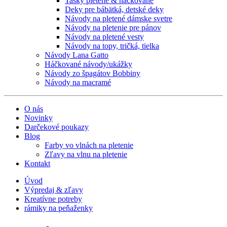
Tašky pletené & háčkované
Deky pre bábätká, detské deky
Návody na pletené dámske svetre
Návody na pletenie pre pánov
Návody na pletené vesty
Návody na topy, tričká, tielka
Návody Lana Gatto
Háčkované návody/ukážky
Návody zo špagátov Bobbiny
Návody na macramé
O nás
Novinky
Darčekové poukazy
Blog
Farby vo vlnách na pletenie
Zľavy na vlnu na pletenie
Kontakt
Úvod
Výpredaj & zľavy
Kreatívne potreby
rámiky na peňaženky