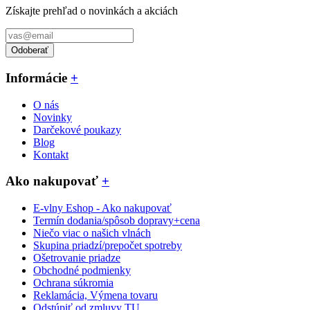
Získajte prehľad o novinkách a akciách
Odoberať
Informácie
+
O nás
Novinky
Darčekové poukazy
Blog
Kontakt
Ako nakupovať
+
E-vlny Eshop - Ako nakupovať
Termín dodania/spôsob dopravy+cena
Niečo viac o našich vlnách
Skupina priadzí/prepočet spotreby
Ošetrovanie priadze
Obchodné podmienky
Ochrana súkromia
Reklamácia, Výmena tovaru
Odstúpiť od zmluvy TU