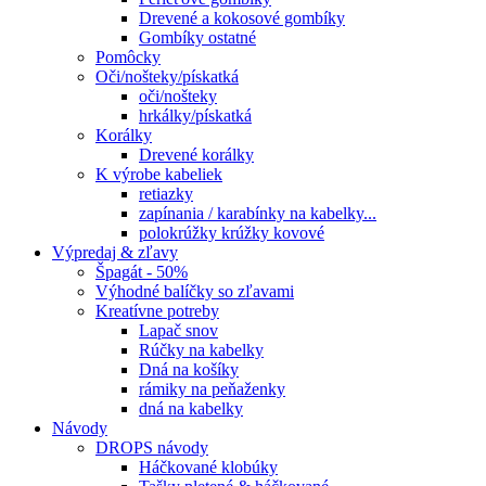
Drevené a kokosové gombíky
Gombíky ostatné
Pomôcky
Oči/nošteky/pískatká
oči/nošteky
hrkálky/pískatká
Korálky
Drevené korálky
K výrobe kabeliek
retiazky
zapínania / karabínky na kabelky...
polokrúžky krúžky kovové
Výpredaj & zľavy
Špagát - 50%
Výhodné balíčky so zľavami
Kreatívne potreby
Lapač snov
Rúčky na kabelky
Dná na košíky
rámiky na peňaženky
dná na kabelky
Návody
DROPS návody
Háčkované klobúky