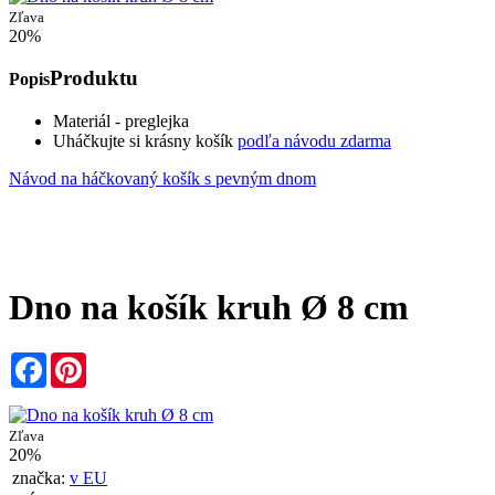
Zľava
20%
Produktu
Popis
Materiál - preglejka
Uháčkujte si krásny košík
podľa návodu zdarma
Návod na háčkovaný košík s pevným dnom
Dno na košík kruh Ø 8 cm
Facebook
Pinterest
Zľava
20%
značka:
v EU