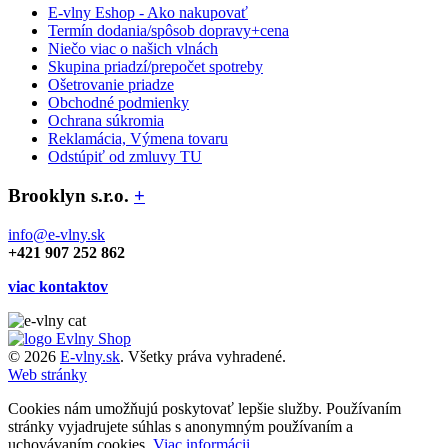
E-vlny Eshop - Ako nakupovať
Termín dodania/spôsob dopravy+cena
Niečo viac o našich vlnách
Skupina priadzí/prepočet spotreby
Ošetrovanie priadze
Obchodné podmienky
Ochrana súkromia
Reklamácia, Výmena tovaru
Odstúpiť od zmluvy TU
Brooklyn s.r.o.
+
info@e-vlny.sk
+421 907 252 862
viac kontaktov
© 2026
E-vlny.sk
. Všetky práva vyhradené.
Web stránky
Cookies nám umožňujú poskytovať lepšie služby. Používaním
stránky vyjadrujete súhlas s anonymným používaním a
uchovávaním cookies.
Viac informácii