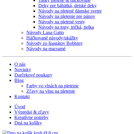
Tašky pletené & háčkované
Deky pre bábätká, detské deky
Návody na pletené dámske svetre
Návody na pletenie pre pánov
Návody na pletené vesty
Návody na topy, tričká, tielka
Návody Lana Gatto
Háčkované návody/ukážky
Návody zo špagátov Bobbiny
Návody na macramé
O nás
Novinky
Darčekové poukazy
Blog
Farby vo vlnách na pletenie
Zľavy na vlnu na pletenie
Kontakt
Úvod
Výpredaj & zľavy
Kreatívne potreby
Dná na košíky