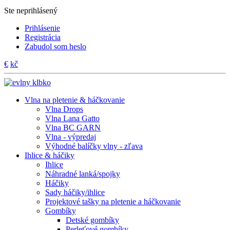
Ste neprihlásený
Prihlásenie
Registrácia
Zabudol som heslo
€
kč
Vlna na pletenie & háčkovanie
Vlna Drops
Vlna Lana Gatto
Vlna BC GARN
Vlna - výpredaj
Výhodné balíčky vlny - zľava
Ihlice & háčiky
Ihlice
Náhradné lanká/spojky
Háčiky
Sady háčiky/ihlice
Projektové tašky na pletenie a háčkovanie
Gombíky
Detské gombíky
Perleťové gombíky