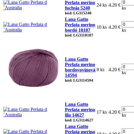
Perlata merino
24 ks
4.20 €
fuchsia 5240
ks
kód: LG315240
Lana Gatto
Perlata merino
10 ks
4.20 €
bordó 10107
ks
kód: LG3110107
Lana Gatto
Perlata merino
8 ks
4.20 €
bordovovínová
ks
14594
kód: LG3114594
Lana Gatto
Perlata merino
17 ks
4.20 €
lila 14627
ks
kód: LG3114627
Lana Gatto
Perlata merino