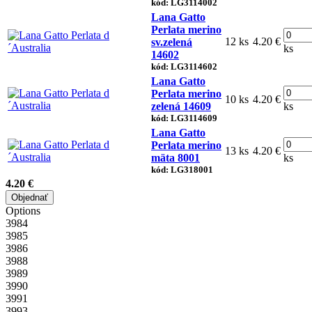
kód: LG3114002
Lana Gatto
Perlata merino
12 ks
4.20 €
sv.zelená
ks
14602
kód: LG3114602
Lana Gatto
Perlata merino
10 ks
4.20 €
zelená 14609
ks
kód: LG3114609
Lana Gatto
Perlata merino
13 ks
4.20 €
mäta 8001
ks
kód: LG318001
4.20 €
Objednať
Options
3984
3985
3986
3988
3989
3990
3991
3993