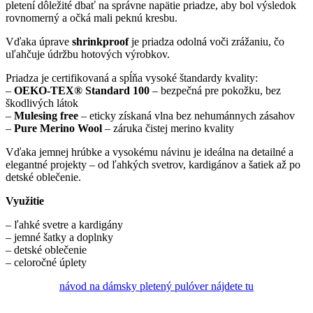
pletení dôležité dbať na správne napätie priadze, aby bol výsledok
rovnomerný a očká mali peknú kresbu.
Vďaka úprave
shrinkproof
je priadza odolná voči zrážaniu, čo
uľahčuje údržbu hotových výrobkov.
Priadza je certifikovaná a spĺňa vysoké štandardy kvality:
–
OEKO-TEX® Standard 100
– bezpečná pre pokožku, bez
škodlivých látok
–
Mulesing free
– eticky získaná vlna bez nehumánnych zásahov
–
Pure Merino Wool
– záruka čistej merino kvality
Vďaka jemnej hrúbke a vysokému návinu je ideálna na detailné a
elegantné projekty – od ľahkých svetrov, kardigánov a šatiek až po
detské oblečenie.
Využitie
– ľahké svetre a kardigány
– jemné šatky a doplnky
– detské oblečenie
– celoročné úplety
návod na dámsky pletený pulóver nájdete tu