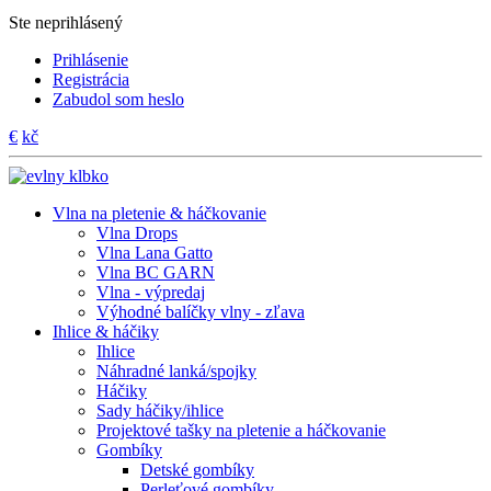
Ste neprihlásený
Prihlásenie
Registrácia
Zabudol som heslo
€
kč
Vlna na pletenie & háčkovanie
Vlna Drops
Vlna Lana Gatto
Vlna BC GARN
Vlna - výpredaj
Výhodné balíčky vlny - zľava
Ihlice & háčiky
Ihlice
Náhradné lanká/spojky
Háčiky
Sady háčiky/ihlice
Projektové tašky na pletenie a háčkovanie
Gombíky
Detské gombíky
Perleťové gombíky