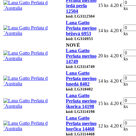
Perlata merino
15 ks
4.20 €
šedá perla
ks
12504
kód: LG3112504
Lana Gatto
Perlata merino
14 ks
4.20 €
béžová 6953
ks
kód: LG316953
NOVÉ
Lana Gatto
20 ks
4.20 €
Perlata merino
ks
14749
kód: LG3114749
Lana Gatto
Perlata merino
14 ks
4.20 €
hnedá 8402
ks
kód: LG318402
Lana Gatto
Perlata merino
15 ks
4.20 €
škorica 14198
ks
kód: LG3114198
Lana Gatto
Perlata merino
12 ks
4.20 €
horčica 14468
ks
kód: LG3114468