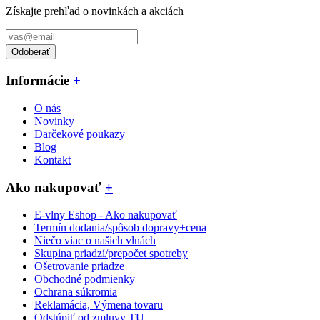
Získajte prehľad o novinkách a akciách
Odoberať
Informácie
+
O nás
Novinky
Darčekové poukazy
Blog
Kontakt
Ako nakupovať
+
E-vlny Eshop - Ako nakupovať
Termín dodania/spôsob dopravy+cena
Niečo viac o našich vlnách
Skupina priadzí/prepočet spotreby
Ošetrovanie priadze
Obchodné podmienky
Ochrana súkromia
Reklamácia, Výmena tovaru
Odstúpiť od zmluvy TU