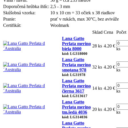
Váha / návin:
50 g = cca 233 metrov
Doporučená hrúbka ihlíc:
2,5 - 3 mm
Skúšobná vzorka:
10 x 10 cm = 33 očiek x 38 riadkov
Pranie:
prať v rukách, max 30°C, bez aviváže
Certifikát:
Woolmark
Sklad
Cena
Počet
Lana Gatto
Perlata merino
28 ks
4.20 €
biela 8000
ks
kód: LG318000
Lana Gatto
Perlata merino
32 ks
4.20 €
smotana 978
ks
kód: LG31978
Lana Gatto
Perlata merino
14 ks
4.20 €
čierna 3617
ks
kód: LG313617
Lana Gatto
Perlata merino
20 ks
4.20 €
tm.šedá 4036
ks
kód: LG314036
Lana Gatto