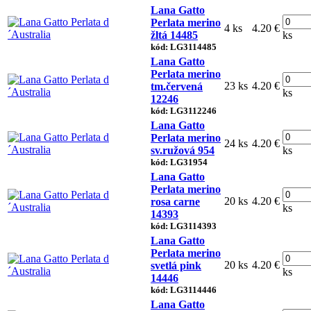
Lana Gatto
Perlata merino
4 ks
4.20 €
žltá 14485
ks
kód: LG3114485
Lana Gatto
Perlata merino
23 ks
4.20 €
tm.červená
ks
12246
kód: LG3112246
Lana Gatto
Perlata merino
24 ks
4.20 €
sv.ružová 954
ks
kód: LG31954
Lana Gatto
Perlata merino
20 ks
4.20 €
rosa carne
ks
14393
kód: LG3114393
Lana Gatto
Perlata merino
20 ks
4.20 €
svetlá pink
ks
14446
kód: LG3114446
Lana Gatto