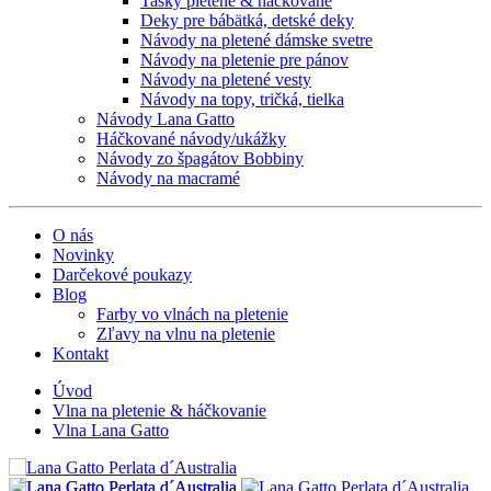
Tašky pletené & háčkované
Deky pre bábätká, detské deky
Návody na pletené dámske svetre
Návody na pletenie pre pánov
Návody na pletené vesty
Návody na topy, tričká, tielka
Návody Lana Gatto
Háčkované návody/ukážky
Návody zo špagátov Bobbiny
Návody na macramé
O nás
Novinky
Darčekové poukazy
Blog
Farby vo vlnách na pletenie
Zľavy na vlnu na pletenie
Kontakt
Úvod
Vlna na pletenie & háčkovanie
Vlna Lana Gatto