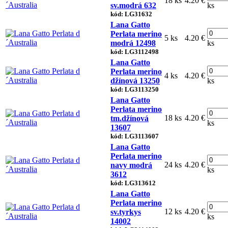
18 ks
4.20 €
sv.modrá 632
ks
kód: LG31632
Lana Gatto
Perlata merino
5 ks
4.20 €
modrá 12498
ks
kód: LG3112498
Lana Gatto
Perlata merino
4 ks
4.20 €
džínová 13250
ks
kód: LG3113250
Lana Gatto
Perlata merino
18 ks
4.20 €
tm.džínová
ks
13607
kód: LG3113607
Lana Gatto
Perlata merino
24 ks
4.20 €
navy modrá
ks
3612
kód: LG313612
Lana Gatto
Perlata merino
12 ks
4.20 €
sv.tyrkys
ks
14002