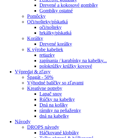
Drevené a kokosové gombíky
Gombíky ostatné
Pomôcky
Oči/nošteky/pískatká
oči/nošteky
hrkálky/pískatká
Korálky
Drevené korálky
K výrobe kabeliek
retiazky
zapínania / karabínky na kabelky...
polokrúžky krúžky kovové
Výpredaj & zľavy
Špagát - 50%
Výhodné balíčky so zľavami
Kreatívne potreby
Lapač snov
Rúčky na kabelky
Dná na košíky
rámiky na peňaženky
dná na kabelky
Návody
DROPS návody
Háčkované klobúky