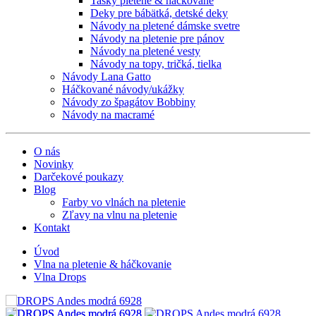
Tašky pletené & háčkované
Deky pre bábätká, detské deky
Návody na pletené dámske svetre
Návody na pletenie pre pánov
Návody na pletené vesty
Návody na topy, tričká, tielka
Návody Lana Gatto
Háčkované návody/ukážky
Návody zo špagátov Bobbiny
Návody na macramé
O nás
Novinky
Darčekové poukazy
Blog
Farby vo vlnách na pletenie
Zľavy na vlnu na pletenie
Kontakt
Úvod
Vlna na pletenie & háčkovanie
Vlna Drops