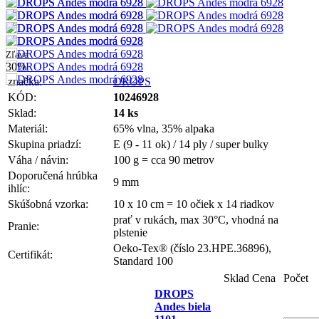
Zľava
30%
značka:
DROPS
KÓD:
10246928
Sklad:
14 ks
Materiál:
65% vlna, 35% alpaka
Skupina priadzí:
E (9 - 11 ok) / 14 ply / super bulky
Váha / návin:
100 g = cca 90 metrov
Doporučená hrúbka
9 mm
ihlíc:
Skúšobná vzorka:
10 x 10 cm = 10 očiek x 14 riadkov
prať v rukách, max 30°C, vhodná na
Pranie:
plstenie
Oeko-Tex® (číslo 23.HPE.36896),
Certifikát:
Standard 100
Sklad
Cena
Počet
DROPS
Andes biela