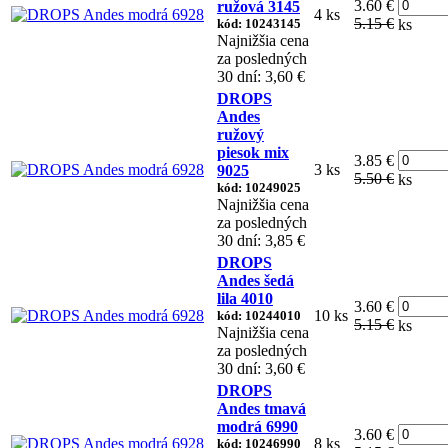
3.60 €
ružová 3145
4 ks
5.15 €
kód: 10243145
ks
Najnižšia cena
za posledných
30 dní: 3,60 €
DROPS
Andes
ružový
piesok mix
3.85 €
3 ks
9025
5.50 €
ks
kód: 10249025
Najnižšia cena
za posledných
30 dní: 3,85 €
DROPS
Andes šedá
lila 4010
3.60 €
10 ks
kód: 10244010
5.15 €
ks
Najnižšia cena
za posledných
30 dní: 3,60 €
DROPS
Andes tmavá
modrá 6990
3.60 €
8 ks
kód: 10246990