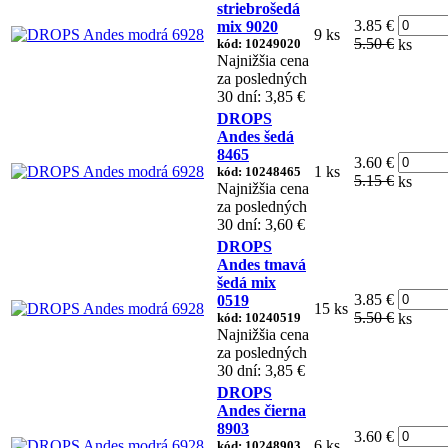
striebrošedá
3.85 €
mix 9020
9 ks
5.50 €
kód: 10249020
ks
Najnižšia cena
za posledných
30 dní: 3,85 €
DROPS
Andes šedá
8465
3.60 €
1 ks
kód: 10248465
5.15 €
ks
Najnižšia cena
za posledných
30 dní: 3,60 €
DROPS
Andes tmavá
šedá mix
3.85 €
0519
15 ks
5.50 €
kód: 10240519
ks
Najnižšia cena
za posledných
30 dní: 3,85 €
DROPS
Andes čierna
8903
3.60 €
6 ks
kód: 10248903