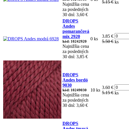
5.15 €
ks
Najnižšia cena
za posledných
30 dní: 3,60 €
DROPS
Andes
pomarančová
3.85 €
mix 2920
0 ks
5.50 €
kód: 10242920
ks
Najnižšia cena
za posledných
30 dní: 3,85 €
DROPS
Andes bordó
9030
3.60 €
10 ks
kód: 10249030
5.15 €
ks
Najnižšia cena
za posledných
30 dní: 3,60 €
DROPS
Andes tmavá