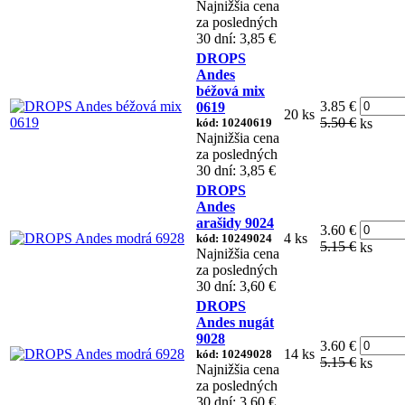
Najnižšia cena
za posledných
30 dní: 3,85 €
DROPS
Andes
béžová mix
3.85 €
0619
20 ks
5.50 €
kód: 10240619
ks
Najnižšia cena
za posledných
30 dní: 3,85 €
DROPS
Andes
arašidy 9024
3.60 €
4 ks
kód: 10249024
5.15 €
ks
Najnižšia cena
za posledných
30 dní: 3,60 €
DROPS
Andes nugát
9028
3.60 €
14 ks
kód: 10249028
5.15 €
ks
Najnižšia cena
za posledných
30 dní: 3,60 €