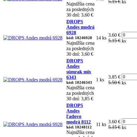
5.15 €
ks
Najnižšia cena
za posledných
30 dní: 3,60 €
DROPS
Andes modrá
6928
3.60 €
14 ks
kód: 10246928
5.15 €
ks
Najnižšia cena
za posledných
30 dní: 3,60 €
DROPS
Andes
súmrak mix
3.85 €
6343
1 ks
5.50 €
kód: 10246343
ks
Najnižšia cena
za posledných
30 dní: 3,85 €
DROPS
Andes
ľadovo
3.60 €
modrá 8112
11 ks
5.15 €
kód: 10248112
ks
Najnižšia cena