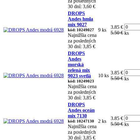
za posledných
30 dní: 3,60 €
DROPS
Andes hmla
mix 9027
3.85 €
9 ks
kód: 10249027
5.50 €
ks
Najnižšia cena
za posledných
30 dní: 3,85 €
DROPS
Andes
morská
zelená mix
3.85 €
10 ks
9023 svetlá
5.50 €
ks
kód: 10249023
Najnižšia cena
za posledných
30 dní: 3,85 €
DROPS
Andes oceán
mix 7130
3.85 €
2 ks
kód: 10247130
5.50 €
ks
Najnižšia cena
za posledných
30 dní: 3,85 €