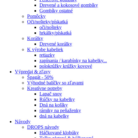
Drevené a kokosové gombíky
Gombíky ostatné
Pomôcky
Oči/nošteky/pískatká
oči/nošteky
hrkálky/pískatká
Korálky
Drevené korálky
K výrobe kabeliek
retiazky
zapínania / karabínky na kabelky...
polokrúžky krúžky kovové
Výpredaj & zľavy
Špagát - 50%
Výhodné balíčky so zľavami
Kreatívne potreby
Lapač snov
Rúčky na kabelky
Dná na košíky
rámiky na peňaženky
dná na kabelky
Návody
DROPS návody
Háčkované klobúky