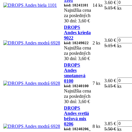
1101
3.60 €
14 ks
kód: 10241101
5.15 €
ks
Najnižšia cena
za posledných
30 dní: 3,60 €
DROPS
Andes krieda
9022
3.60 €
2 ks
kód: 10249022
5.15 €
ks
Najnižšia cena
za posledných
30 dní: 3,60 €
DROPS
Andes
smotanová
3.60 €
0100
7 ks
5.15 €
kód: 10240100
ks
Najnižšia cena
za posledných
30 dní: 3,60 €
DROPS
Andes svetlá
béžová mix
3.85 €
0206
8 ks
5.50 €
kód: 10240206_
ks