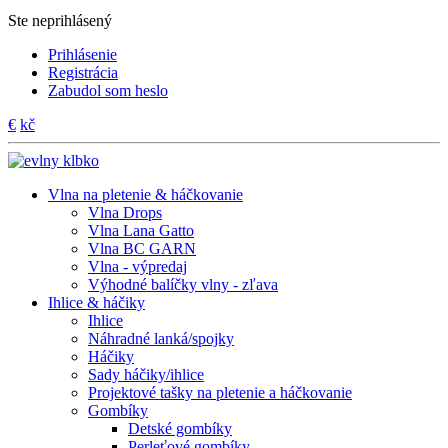
Ste neprihlásený
Prihlásenie
Registrácia
Zabudol som heslo
€
kč
Vlna na pletenie & háčkovanie
Vlna Drops
Vlna Lana Gatto
Vlna BC GARN
Vlna - výpredaj
Výhodné balíčky vlny - zľava
Ihlice & háčiky
Ihlice
Náhradné lanká/spojky
Háčiky
Sady háčiky/ihlice
Projektové tašky na pletenie a háčkovanie
Gombíky
Detské gombíky
Perleťové gombíky