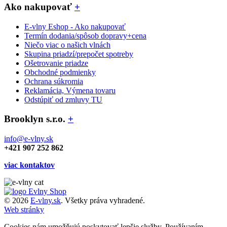
Ako nakupovať
+
E-vlny Eshop - Ako nakupovať
Termín dodania/spôsob dopravy+cena
Niečo viac o našich vlnách
Skupina priadzí/prepočet spotreby
Ošetrovanie priadze
Obchodné podmienky
Ochrana súkromia
Reklamácia, Výmena tovaru
Odstúpiť od zmluvy TU
Brooklyn s.r.o.
+
info@e-vlny.sk
+421 907 252 862
viac kontaktov
© 2026
E-vlny.sk
. Všetky práva vyhradené.
Web stránky
Cookies nám umožňujú poskytovať lepšie služby. Používaním