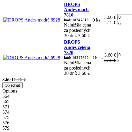
DROPS
Andes mach
7810
3.60 €
0 ks
kód: 10247810
5.15 €
ks
Najnižšia cena
za posledných
30 dní: 3,60 €
DROPS
Andes zelená
7820
3.60 €
16 ks
kód: 10247820
5.15 €
ks
Najnižšia cena
za posledných
30 dní: 3,60 €
3.60 €
5.15 €
Objednať
Options
564
565
571
574
575
576
579