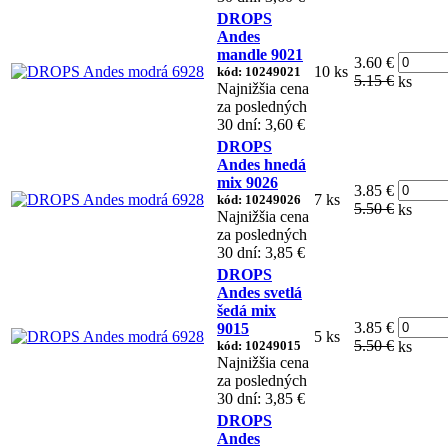
DROPS
Andes
mandle 9021
3.60 €
10 ks
kód: 10249021
5.15 €
ks
Najnižšia cena
za posledných
30 dní: 3,60 €
DROPS
Andes hnedá
mix 9026
3.85 €
7 ks
kód: 10249026
5.50 €
ks
Najnižšia cena
za posledných
30 dní: 3,85 €
DROPS
Andes svetlá
šedá mix
3.85 €
9015
5 ks
5.50 €
kód: 10249015
ks
Najnižšia cena
za posledných
30 dní: 3,85 €
DROPS
Andes