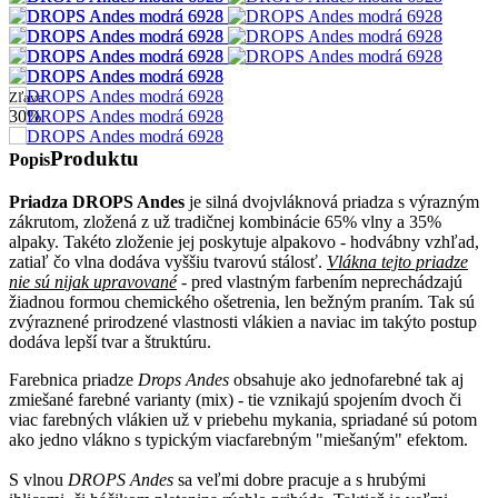
Zľava
30%
Produktu
Popis
Priadza DROPS Andes
je silná dvojvláknová priadza s výrazným
zákrutom, zložená z už tradičnej kombinácie 65% vlny a 35%
alpaky. Takéto zloženie jej poskytuje alpakovo - hodvábny vzhľad,
zatiaľ čo vlna dodáva vyššiu tvarovú stálosť.
Vlákna tejto priadze
nie sú nijak upravované
- pred vlastným farbením neprechádzajú
žiadnou formou chemického ošetrenia, len bežným praním. Tak sú
zvýraznené prirodzené vlastnosti vlákien a naviac im takýto postup
dodáva lepší tvar a štruktúru.
Farebnica priadze
Drops Andes
obsahuje ako jednofarebné tak aj
zmiešané farebné varianty (mix) - tie vznikajú spojením dvoch či
viac farebných vlákien už v priebehu mykania, spriadané sú potom
ako jedno vlákno s typickým viacfarebným "miešaným" efektom.
S vlnou
DROPS Andes
sa veľmi dobre pracuje a s hrubými