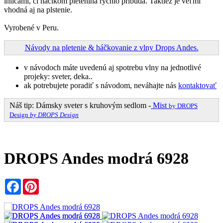
ihlicami, či háčikom pletenina rýchlo pribúda. Taktiež je veľmi
vhodná aj na plstenie.
Vyrobené v Peru.
Návody na pletenie & háčkovanie z vlny Drops Andes.
v návodoch máte uvedenú aj spotrebu vlny na jednotlivé
projeky: sveter, deka..
ak potrebujete poradiť s návodom, neváhajte nás
kontaktovať
Náš tip: Dámsky sveter s kruhovým sedlom -
Mist
by DROPS
Design
by DROPS Design
DROPS Andes modrá 6928
Facebook
Pinterest