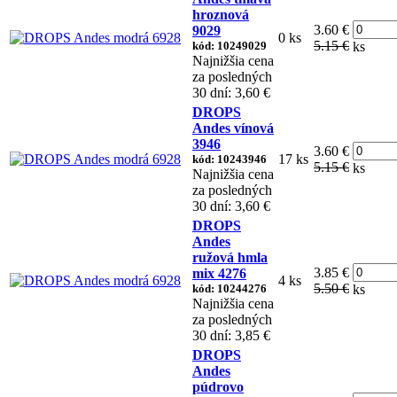
hroznová
3.60 €
9029
0 ks
5.15 €
kód: 10249029
ks
Najnižšia cena
za posledných
30 dní: 3,60 €
DROPS
Andes vínová
3946
3.60 €
17 ks
kód: 10243946
5.15 €
ks
Najnižšia cena
za posledných
30 dní: 3,60 €
DROPS
Andes
ružová hmla
3.85 €
mix 4276
4 ks
5.50 €
kód: 10244276
ks
Najnižšia cena
za posledných
30 dní: 3,85 €
DROPS
Andes
púdrovo