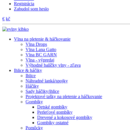
Registrácia
Zabudol som heslo
€
kč
Vlna na pletenie & háčkovanie
Vlna Drops
Vlna Lana Gatto
Vlna BC GARN
Vlna - výpredaj
Výhodné balíčky vlny - zľava
Ihlice & háčiky
Ihlice
Náhradné lanká/spojky
Háčiky
Sady háčiky/ihlice
Projektové tašky na pletenie a háčkovanie
Gombíky
Detské gombíky
Perleťové gombíky
Drevené a kokosové gombíky
Gombíky ostatné
Pomôcky