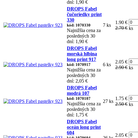
dní: 1,90 €
DROPS Fabel
čučoriedky print
330
1.90 €
7 ks
kód: 1070330
2.70 €
ks
Najnižšia cena za
posledných 30
dní: 1,90 €
DROPS Fabel
morská hlbina
long print 917
2.05 €
6 ks
kód: 1070917
2.90 €
ks
Najnižšia cena za
posledných 30
dní: 2,05 €
DROPS Fabel
modrá 107
1.75 €
kód: 1070107
27 ks
Najnižšia cena za
2.50 €
ks
posledných 30
dní: 1,75 €
DROPS Fabel
oceán long print
604
2.05 €
26 ks
kód: 1070604