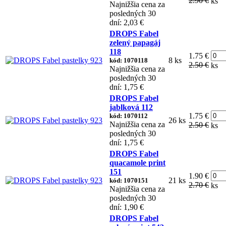
2.90 €
ks
Najnižšia cena za
posledných 30
dní: 2,03 €
DROPS Fabel
zelený papagáj
118
1.75 €
8 ks
kód: 1070118
2.50 €
ks
Najnižšia cena za
posledných 30
dní: 1,75 €
DROPS Fabel
jablková 112
1.75 €
kód: 1070112
26 ks
Najnižšia cena za
2.50 €
ks
posledných 30
dní: 1,75 €
DROPS Fabel
quacamole print
151
1.90 €
21 ks
kód: 1070151
2.70 €
ks
Najnižšia cena za
posledných 30
dní: 1,90 €
DROPS Fabel