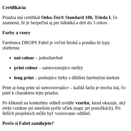
Certifikácia
Priadza má certifikát
Oeko-Tex® Standard 100, Trieda I
, čo
znamená, že je bezpečná aj pre bábätká a deti do 3 rokov.
Farby a vzory
Farebnica DROPS Fabel je veľmi široká a ponúka tri typy
sfarbenia:
uni colour
– jednofarebné
print colour
– samovzorujúce melíry
long print
– pruhujúce farby s dlhšími farebnými úsekmi
Print aj long print sú
samovzorujúce
– každá šarža je trochu iná, čo
patrí k charakteru tejto priadze.
Po kliknutí na konkrétny odtieň uvidíte
vzorku
, ktorá ukazuje, aký
efekt vznikne pri menšom počte očiek (napr. pri ponožkách). Pri
širších projektoch môže byť vzorovanie odlišné.
Prečo si Fabel zamilujete?