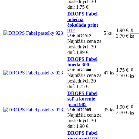
posledných 30
dní: 1,75 €
DROPS Fabel
mliečna
čokoláda print
1.90 €
912
5 ks
2.70 €
kód: 1070912
ks
Najnižšia cena za
posledných 30
dní: 1,89 €
DROPS Fabel
hnedá 300
1.75 €
kód: 1070300
47 ks
Najnižšia cena za
2.50 €
ks
posledných 30
dní: 1,75 €
DROPS Fabel
soľ a korenie
print 905
1.90 €
35 ks
kód: 1070905
2.70 €
ks
Najnižšia cena za
posledných 30
dní: 1,90 €
DROPS Fabel
zima print 913