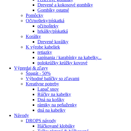
Drevené a kokosové gombíky
Gombíky ostatné
Pomôcky
Oči/nošteky/pískatká
oči/nošteky
hrkálky/pískatká
Korálky
Drevené korálky
K výrobe kabeliek
retiazky
zapínania / karabínky na kabelky...
polokrúžky krúžky kovové
Výpredaj & zľavy
Špagát - 50%
Výhodné balíčky so zľavami
Kreatívne potreby
Lapač snov
Rúčky na kabelky
Dná na košíky
rámiky na peňaženky
dná na kabelky
Návody
DROPS návody
Háčkované klobúky