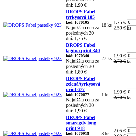
dní: 1,90 €
DROPS Fabel
tyrkysová 105
1.75 €
kód: 1070105
18 ks
Najnižšia cena za
2.50 €
ks
posledných 30
dní: 1,75 €
DROPS Fabel
lagúna print 340
1.90 €
kód: 1070340
27 ks
Najnižšia cena za
2.70 €
ks
posledných 30
dní: 1,89 €
DROPS Fabel
zelená/tyrkysová
print 677
1.90 €
1 ks
kód: 1070677
2.70 €
ks
Najnižšia cena za
posledných 30
dní: 1,90 €
DROPS Fabel
smaragdy long
print 918
2.05 €
3 ks
kód: 1070918