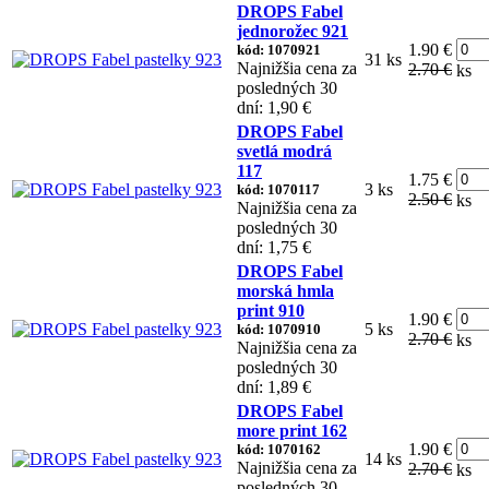
DROPS Fabel
jednorožec 921
1.90 €
kód: 1070921
31 ks
Najnižšia cena za
2.70 €
ks
posledných 30
dní: 1,90 €
DROPS Fabel
svetlá modrá
117
1.75 €
3 ks
kód: 1070117
2.50 €
ks
Najnižšia cena za
posledných 30
dní: 1,75 €
DROPS Fabel
morská hmla
print 910
1.90 €
5 ks
kód: 1070910
2.70 €
ks
Najnižšia cena za
posledných 30
dní: 1,89 €
DROPS Fabel
more print 162
1.90 €
kód: 1070162
14 ks
Najnižšia cena za
2.70 €
ks
posledných 30