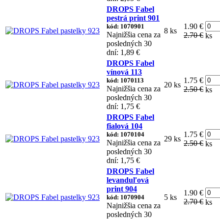
DROPS Fabel
pestrá print 901
1.90 €
kód: 1070901
8 ks
Najnižšia cena za
2.70 €
ks
posledných 30
dní: 1,89 €
DROPS Fabel
vínová 113
1.75 €
kód: 1070113
20 ks
Najnižšia cena za
2.50 €
ks
posledných 30
dní: 1,75 €
DROPS Fabel
fialová 104
1.75 €
kód: 1070104
29 ks
Najnižšia cena za
2.50 €
ks
posledných 30
dní: 1,75 €
DROPS Fabel
levanduľová
print 904
1.90 €
5 ks
kód: 1070904
2.70 €
ks
Najnižšia cena za
posledných 30