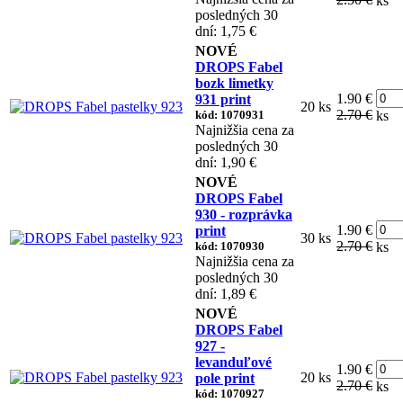
ks
posledných 30
dní: 1,75 €
NOVÉ
DROPS Fabel
bozk limetky
1.90 €
931 print
20 ks
2.70 €
kód: 1070931
ks
Najnižšia cena za
posledných 30
dní: 1,90 €
NOVÉ
DROPS Fabel
930 - rozprávka
1.90 €
print
30 ks
2.70 €
kód: 1070930
ks
Najnižšia cena za
posledných 30
dní: 1,89 €
NOVÉ
DROPS Fabel
927 -
levanduľové
1.90 €
20 ks
pole print
2.70 €
ks
kód: 1070927