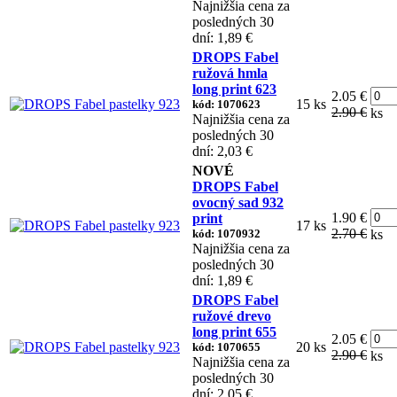
Najnižšia cena za
posledných 30
dní: 1,89 €
DROPS Fabel
ružová hmla
long print 623
2.05 €
15 ks
kód: 1070623
2.90 €
ks
Najnižšia cena za
posledných 30
dní: 2,03 €
NOVÉ
DROPS Fabel
ovocný sad 932
1.90 €
print
17 ks
2.70 €
kód: 1070932
ks
Najnižšia cena za
posledných 30
dní: 1,89 €
DROPS Fabel
ružové drevo
long print 655
2.05 €
20 ks
kód: 1070655
2.90 €
ks
Najnižšia cena za
posledných 30
dní: 2,05 €