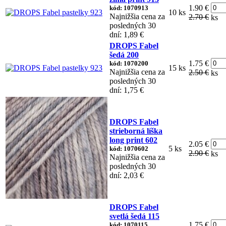
1.90 €
kód: 1070913
10 ks
Najnižšia cena za
2.70 €
ks
posledných 30
dní: 1,89 €
DROPS Fabel
šedá 200
1.75 €
kód: 1070200
15 ks
Najnižšia cena za
2.50 €
ks
posledných 30
dní: 1,75 €
DROPS Fabel
strieborná líška
long print 602
2.05 €
5 ks
kód: 1070602
2.90 €
ks
Najnižšia cena za
posledných 30
dní: 2,03 €
DROPS Fabel
svetlá šedá 115
1.75 €
kód: 1070115