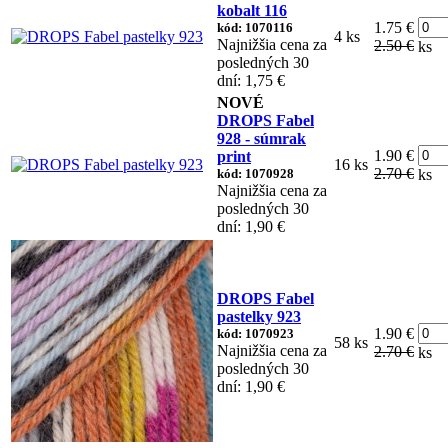
kobalt 116
1.75 €
kód: 1070116
4 ks
Najnižšia cena za
2.50 €
ks
posledných 30
dní: 1,75 €
NOVÉ
DROPS Fabel
928 - súmrak
1.90 €
print
16 ks
2.70 €
kód: 1070928
ks
Najnižšia cena za
posledných 30
dní: 1,90 €
DROPS Fabel
pastelky 923
1.90 €
kód: 1070923
58 ks
Najnižšia cena za
2.70 €
ks
posledných 30
dní: 1,90 €