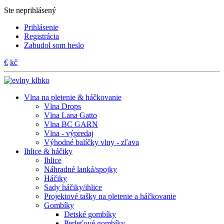
Ste neprihlásený
Prihlásenie
Registrácia
Zabudol som heslo
€
kč
Vlna na pletenie & háčkovanie
Vlna Drops
Vlna Lana Gatto
Vlna BC GARN
Vlna - výpredaj
Výhodné balíčky vlny - zľava
Ihlice & háčiky
Ihlice
Náhradné lanká/spojky
Háčiky
Sady háčiky/ihlice
Projektové tašky na pletenie a háčkovanie
Gombíky
Detské gombíky
Perleťové gombíky