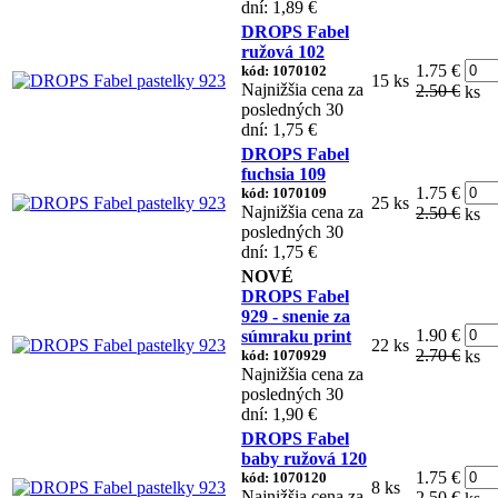
dní: 1,89 €
DROPS Fabel
ružová 102
1.75 €
kód: 1070102
15 ks
Najnižšia cena za
2.50 €
ks
posledných 30
dní: 1,75 €
DROPS Fabel
fuchsia 109
1.75 €
kód: 1070109
25 ks
Najnižšia cena za
2.50 €
ks
posledných 30
dní: 1,75 €
NOVÉ
DROPS Fabel
929 - snenie za
1.90 €
súmraku print
22 ks
2.70 €
kód: 1070929
ks
Najnižšia cena za
posledných 30
dní: 1,90 €
DROPS Fabel
baby ružová 120
1.75 €
kód: 1070120
8 ks
Najnižšia cena za
2.50 €