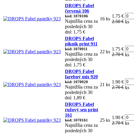
DROPS Fabel
červená 106
1.75 €
kód: 1070106
16 ks
Najnižšia cena za
2.50 €
ks
posledných 30
dní: 1,75 €
DROPS Fabel
piknik print 911
1.75 €
kód: 1070911
22 ks
Najnižšia cena za
2.70 €
ks
posledných 30
dní: 1,75 €
DROPS Fabel
farebný mix 920
1.90 €
kód: 1070920
21 ks
Najnižšia cena za
2.70 €
ks
posledných 30
dní: 1,89 €
DROPS Fabel
ružový sen print
161
1.90 €
25 ks
kód: 1070161
2.70 €
ks
Najnižšia cena za
posledných 30