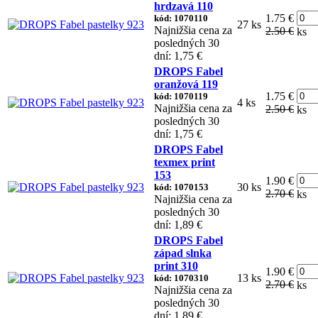
hrdzavá 110
1.75 €
kód: 1070110
27 ks
Najnižšia cena za
2.50 €
ks
posledných 30
dní: 1,75 €
DROPS Fabel
oranžová 119
1.75 €
kód: 1070119
4 ks
Najnižšia cena za
2.50 €
ks
posledných 30
dní: 1,75 €
DROPS Fabel
texmex print
153
1.90 €
30 ks
kód: 1070153
2.70 €
ks
Najnižšia cena za
posledných 30
dní: 1,89 €
DROPS Fabel
západ slnka
print 310
1.90 €
13 ks
kód: 1070310
2.70 €
ks
Najnižšia cena za
posledných 30
dní: 1,89 €