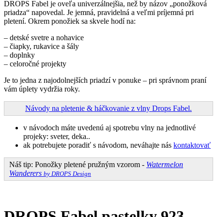
DROPS Fabel je oveľa univerzálnejšia, než by názov „ponožková
priadza“ napovedal. Je jemná, pravidelná a veľmi príjemná pri
pletení. Okrem ponožiek sa skvele hodí na:
– detské svetre a nohavice
– čiapky, rukavice a šály
– doplnky
– celoročné projekty
Je to jedna z najodolnejších priadzí v ponuke – pri správnom praní
vám úplety vydržia roky.
Návody na pletenie & háčkovanie z vlny Drops Fabel.
v návodoch máte uvedenú aj spotrebu vlny na jednotlivé
projeky: sveter, deka..
ak potrebujete poradiť s návodom, neváhajte nás
kontaktovať
Náš tip: Ponožky pletené pružným vzorom -
Watermelon
Wanderers
by DROPS Design
DROPS Fabel pastelky 923