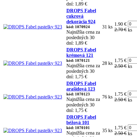
dní: 1,89 €
DROPS Fabel
cukrová
dekorácia 924
1.90 €
31 ks
kód: 1070924
2.70 €
ks
Najnižšia cena za
posledných 30
dní: 1,89 €
DROPS Fabel
krémová 121
1.75 €
kód: 1070121
28 ks
Najnižšia cena za
2.50 €
ks
posledných 30
dní: 1,75 €
DROPS Fabel
arašidová 123
1.75 €
kód: 1070123
76 ks
Najnižšia cena za
2.50 €
ks
posledných 30
dní: 1,75 €
DROPS Fabel
béžová 101
1.75 €
kód: 1070101
35 ks
Najnižšia cena za
2.50 €
ks