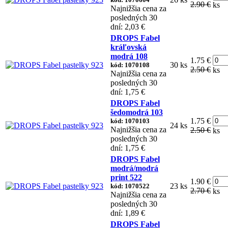
2.90 €
ks
Najnižšia cena za
posledných 30
dní: 2,03 €
DROPS Fabel
kráľovská
modrá 108
1.75 €
30 ks
kód: 1070108
2.50 €
ks
Najnižšia cena za
posledných 30
dní: 1,75 €
DROPS Fabel
šedomodrá 103
1.75 €
kód: 1070103
24 ks
Najnižšia cena za
2.50 €
ks
posledných 30
dní: 1,75 €
DROPS Fabel
modrá/modrá
print 522
1.90 €
23 ks
kód: 1070522
2.70 €
ks
Najnižšia cena za
posledných 30
dní: 1,89 €
DROPS Fabel