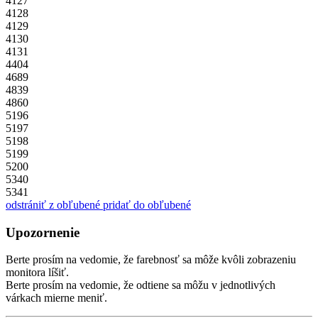
4127
4128
4129
4130
4131
4404
4689
4839
4860
5196
5197
5198
5199
5200
5340
5341
odstrániť z obľubené
pridať do obľubené
Upozornenie
Berte prosím na vedomie, že farebnosť sa môže kvôli zobrazeniu
monitora líšiť.
Berte prosím na vedomie, že odtiene sa môžu v jednotlivých
várkach mierne meniť.