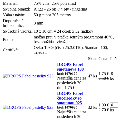
Materiál:
75% vlna, 25% polyamid
Skupina priadzí:
A (23 - 26 ok) / 4 ply / fingering
Váha / návin:
50 g = cca 205 metrov
Doporučená
3 mm
hrúbka ihlíc:
Skúšobná vzorka:
10 x 10 cm = 24 očiek x 32 riadkov
možno prať v práčke šetrným programom 40°C,
Pranie:
bez použitia aviváže
Oeko-Tex® (číslo 25.3.0110), Standard 100,
Certifikát:
Trieda I
Sklad
Cena
Poče
DROPS Fabel
smotanová 100
1.75 €
kód: 1070100
47 ks
Najnižšia cena za
2.50 €
ks
posledných 30
dní: 1,75 €
DROPS Fabel
čučoriedky so
smotanou 925
1.90 €
32 ks
kód: 1070925
2.70 €
ks
Najnižšia cena za
posledných 30