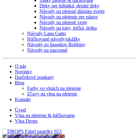
Tašky pletené & háčkované
Deky pre bábätká, detské deky
Návody na pletené dámske svetre
Návody na pletenie pre pánov
Návody na pletené vesty
Návody na topy, tričká, tielka
Návody Lana Gatto
Háčkované návody/ukážky
Návody zo špagátov Bobbiny
Návody na macramé
O nás
Novinky
Darčekové poukazy
Blog
Farby vo vlnách na pletenie
Zľavy na vlnu na pletenie
Kontakt
Úvod
Vlna na pletenie & háčkovanie
Vlna Drops