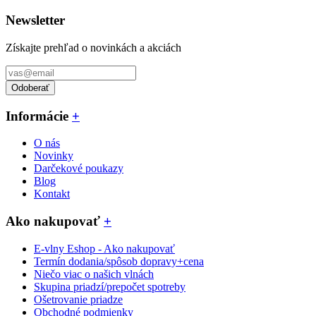
Newsletter
Získajte prehľad o novinkách a akciách
Odoberať
Informácie
+
O nás
Novinky
Darčekové poukazy
Blog
Kontakt
Ako nakupovať
+
E-vlny Eshop - Ako nakupovať
Termín dodania/spôsob dopravy+cena
Niečo viac o našich vlnách
Skupina priadzí/prepočet spotreby
Ošetrovanie priadze
Obchodné podmienky