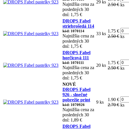
29 ks
Najnižšia cena za
2.50 €
ks
posledných 30
dní: 1,75 €
DROPS Fabel
striebrošedá 114
1.75 €
kód: 1070114
33 ks
Najnižšia cena za
2.50 €
ks
posledných 30
dní: 1,75 €
DROPS Fabel
horčicová 111
1.75 €
kód: 1070111
20 ks
Najnižšia cena za
2.50 €
ks
posledných 30
dní: 1,75 €
NOVÉ
DROPS Fabel
926 - slnečné
1.90 €
pobrežie print
9 ks
2.70 €
kód: 1070926
ks
Najnižšia cena za
posledných 30
dní: 1,89 €
DROPS Fabel