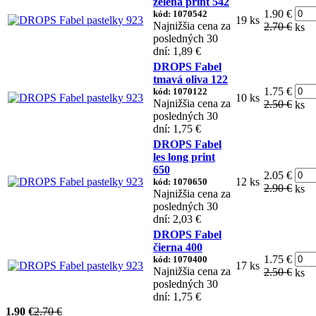
zelená print 542
1.90 €
kód: 1070542
19 ks
Najnižšia cena za
2.70 €
ks
posledných 30
dní: 1,89 €
DROPS Fabel
tmavá oliva 122
1.75 €
kód: 1070122
10 ks
Najnižšia cena za
2.50 €
ks
posledných 30
dní: 1,75 €
DROPS Fabel
les long print
650
2.05 €
12 ks
kód: 1070650
2.90 €
ks
Najnižšia cena za
posledných 30
dní: 2,03 €
DROPS Fabel
čierna 400
1.75 €
kód: 1070400
17 ks
Najnižšia cena za
2.50 €
ks
posledných 30
dní: 1,75 €
1.90 €
2.70 €