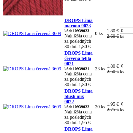
DROPS Lima
maroon 9023
1.80 €
kód: 10939023
0 ks
Najnižšia cena
2.60 €
ks
za posledných
30 dní: 1,80 €
DROPS Lima
červená tehla
9021
1.80 €
23 ks
kód: 10939021
2.60 €
ks
Najnižšia cena
za posledných
30 dní: 1,80 €
DROPS Lima
blush mix
9022
1.95 €
20 ks
kód: 10939022
2.75 €
ks
Najnižšia cena
za posledných
30 dní: 1,95 €
DROPS Lima