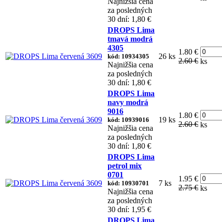
Najnižšia cena
za posledných
30 dní: 1,80 €
DROPS Lima
tmavá modrá
4305
1.80 €
26 ks
kód: 10934305
2.60 €
ks
Najnižšia cena
za posledných
30 dní: 1,80 €
DROPS Lima
navy modrá
9016
1.80 €
19 ks
kód: 10939016
2.60 €
ks
Najnižšia cena
za posledných
30 dní: 1,80 €
DROPS Lima
petrol mix
0701
1.95 €
7 ks
kód: 10930701
2.75 €
ks
Najnižšia cena
za posledných
30 dní: 1,95 €
DROPS Lima