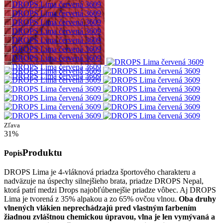
Zľava
31%
Produktu
Popis
DROPS Lima je 4-vláknová priadza športového charakteru a
nadväzuje na úspechy silnejšieho brata, priadze DROPS Nepal,
ktorá patrí medzi Drops najobľúbenejšie priadze vôbec. Aj DROPS
Lima je tvorená z 35% alpakou a zo 65% ovčou vlnou.
Oba druhy
vlnených vlákien neprechádzajú pred vlastným farbením
žiadnou zvláštnou chemickou úpravou, vlna je len vymývaná a