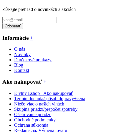
Získajte prehľad o novinkách a akciách
Odoberať
Informácie
+
O nás
Novinky
Darčekové poukazy
Blog
Kontakt
Ako nakupovať
+
E-vlny Eshop - Ako nakupovať
Termín dodania/spôsob dopravy+cena
Niečo viac o našich vlnách
Skupina priadzí/prepočet spotreby
Ošetrovanie priadze
Obchodné podmienky
Ochrana súkromia
Reklamácia, Výmena tovaru