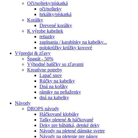
Oči/nošteky/pískatká
oči/nošteky
hrkálky/pískatká
Korálky
Drevené korálky
K výrobe kabeliek
retiazky
zapínania / karabínky na kabelky...
polokrúžky krúžky kovové
Výpredaj & zľavy
Špagát - 50%
Výhodné balíčky so zľavami
Kreatívne potreby
Lapač snov
Rúčky na kabelky
Dná na košíky
rámiky na peňaženky
dná na kabelky
Návody
DROPS návody
Háčkované klobúky
Tašky pletené & háčkované
Deky pre bábätká, detské deky
Návody na pletené dámske svetre
Návody na pletenie pre pánov