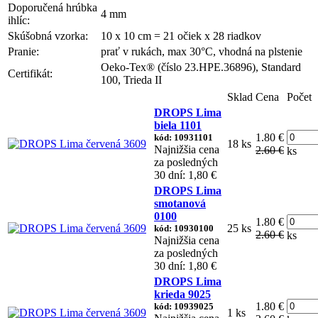
Doporučená hrúbka
4 mm
ihlíc:
Skúšobná vzorka:
10 x 10 cm = 21 očiek x 28 riadkov
Pranie:
prať v rukách, max 30°C, vhodná na plstenie
Oeko-Tex® (číslo 23.HPE.36896), Standard
Certifikát:
100, Trieda II
Sklad
Cena
Počet
DROPS Lima
biela 1101
1.80 €
kód: 10931101
18 ks
Najnižšia cena
2.60 €
ks
za posledných
30 dní: 1,80 €
DROPS Lima
smotanová
0100
1.80 €
25 ks
kód: 10930100
2.60 €
ks
Najnižšia cena
za posledných
30 dní: 1,80 €
DROPS Lima
krieda 9025
1.80 €
kód: 10939025
1 ks