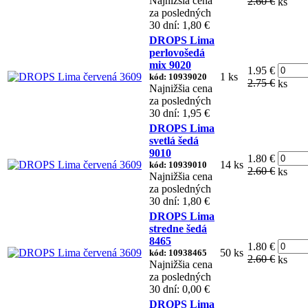
Najnižšia cena
2.60 €
ks
za posledných
30 dní: 1,80 €
DROPS Lima
perlovošedá
mix 9020
1.95 €
1 ks
kód: 10939020
2.75 €
ks
Najnižšia cena
za posledných
30 dní: 1,95 €
DROPS Lima
svetlá šedá
9010
1.80 €
14 ks
kód: 10939010
2.60 €
ks
Najnižšia cena
za posledných
30 dní: 1,80 €
DROPS Lima
stredne šedá
8465
1.80 €
50 ks
kód: 10938465
2.60 €
ks
Najnižšia cena
za posledných
30 dní: 0,00 €
DROPS Lima