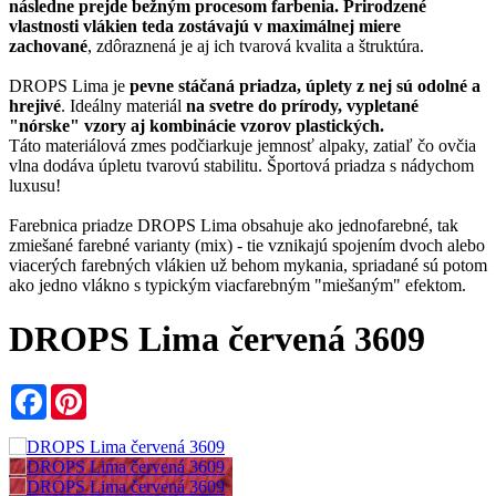
následne prejde bežným procesom farbenia. Prirodzené
vlastnosti vlákien teda zostávajú v maximálnej miere
zachované
, zdôraznená je aj ich tvarová kvalita a štruktúra.
DROPS Lima je
pevne stáčaná priadza, úplety z nej sú odolné a
hrejivé
. Ideálny materiál
na svetre do prírody, vypletané
"nórske" vzory aj kombinácie vzorov plastických.
Táto materiálová zmes podčiarkuje jemnosť alpaky, zatiaľ čo ovčia
vlna dodáva úpletu tvarovú stabilitu. Športová priadza s nádychom
luxusu!
Farebnica priadze DROPS Lima obsahuje ako jednofarebné, tak
zmiešané farebné varianty (mix) - tie vznikajú spojením dvoch alebo
viacerých farebných vlákien už behom mykania, spriadané sú potom
ako jedno vlákno s typickým viacfarebným "miešaným" efektom.
DROPS Lima červená 3609
Facebook
Pinterest