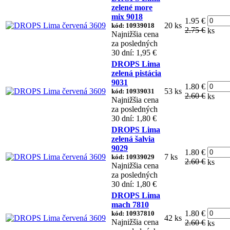
zelené more
mix 9018
1.95 €
20 ks
kód: 10939018
2.75 €
ks
Najnižšia cena
za posledných
30 dní: 1,95 €
DROPS Lima
zelená pistácia
9031
1.80 €
53 ks
kód: 10939031
2.60 €
ks
Najnižšia cena
za posledných
30 dní: 1,80 €
DROPS Lima
zelená šalvia
9029
1.80 €
7 ks
kód: 10939029
2.60 €
ks
Najnižšia cena
za posledných
30 dní: 1,80 €
DROPS Lima
mach 7810
1.80 €
kód: 10937810
42 ks
Najnižšia cena
2.60 €
ks