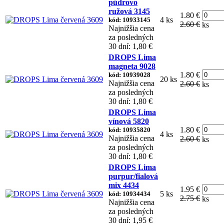
púdrovo
ružová 3145
1.80 €
4 ks
kód: 10933145
2.60 €
ks
Najnižšia cena
za posledných
30 dní: 1,80 €
DROPS Lima
magneta 9028
1.80 €
kód: 10939028
20 ks
Najnižšia cena
2.60 €
ks
za posledných
30 dní: 1,80 €
DROPS Lima
vínová 5820
1.80 €
kód: 10935820
4 ks
Najnižšia cena
2.60 €
ks
za posledných
30 dní: 1,80 €
DROPS Lima
purpur/fialová
mix 4434
1.95 €
5 ks
kód: 10934434
2.75 €
ks
Najnižšia cena
za posledných
30 dní: 1,95 €