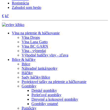
Registrácia
Zabudol som heslo
€
kč
Vlna na pletenie & háčkovanie
Vlna Drops
Vlna Lana Gatto
Vlna BC GARN
Vlna - výpredaj
Výhodné balíčky vlny - zľava
Ihlice & háčiky
Ihlice
Náhradné lanká/spojky
Háčiky
Sady háčiky/ihlice
Projektové tašky na pletenie a háčkovanie
Gombíky
Detské gombíky
Perleťové gombíky
Drevené a kokosové gombíky
Gombíky ostatné
Pomôcky