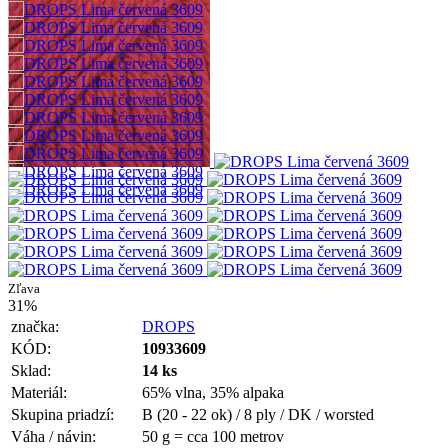
Zľava
31%
značka:
DROPS
KÓD:
10933609
Sklad:
14 ks
Materiál:
65% vlna, 35% alpaka
Skupina priadzí:
B (20 - 22 ok) / 8 ply / DK / worsted
Váha / návin:
50 g = cca 100 metrov