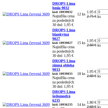
DROPS Lima
hmla 9032
1.95 €
kód: 10939032
12 ks
Najnižšia cena
2.75 €
ks
za posledných
30 dní: 1,95 €
DROPS Lima
blankytná
9027
1.95 €
15 ks
kód: 10939027
2.60 €
ks
Najnižšia cena
za posledných
30 dní: 1,95 €
DROPS Lima
zimná obloha
9033
1.95 €
18 ks
kód: 10939033
2.60 €
ks
Najnižšia cena
za posledných
30 dní: 1,95 €
DROPS Lima
šedomodrá
6235
1.80 €
14 ks
kód: 10936235
2.60 €
ks