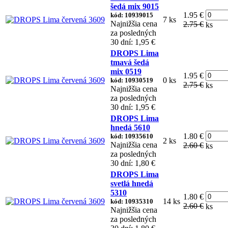
šedá mix 9015
1.95 €
kód: 10939015
7 ks
Najnižšia cena
2.75 €
ks
za posledných
30 dní: 1,95 €
DROPS Lima
tmavá šedá
mix 0519
1.95 €
0 ks
kód: 10930519
2.75 €
ks
Najnižšia cena
za posledných
30 dní: 1,95 €
DROPS Lima
hnedá 5610
1.80 €
kód: 10935610
2 ks
Najnižšia cena
2.60 €
ks
za posledných
30 dní: 1,80 €
DROPS Lima
svetlá hnedá
5310
1.80 €
14 ks
kód: 10935310
2.60 €
ks
Najnižšia cena
za posledných