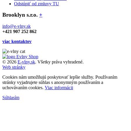
Odstúpiť od zmluvy TU
Brooklyn s.r.o.
+
info@e-vlny.sk
+421 907 252 862
viac kontaktov
© 2026
E-vlny.sk
. Všetky práva vyhradené.
Web stránky
Cookies nám umožňujú poskytovať lepšie služby. Používaním
stránky vyjadrujete súhlas s anonymným používaním a
uchovávaním cookies.
Viac informácii
Súhlasím