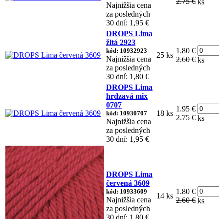
2.75 €
ks
Najnižšia cena
za posledných
30 dní: 1,95 €
DROPS Lima
žltá 2923
1.80 €
kód: 10932923
25 ks
Najnižšia cena
2.60 €
ks
za posledných
30 dní: 1,80 €
DROPS Lima
hrdzavá mix
0707
1.95 €
18 ks
kód: 10930707
2.75 €
ks
Najnižšia cena
za posledných
30 dní: 1,95 €
DROPS Lima
červená 3609
1.80 €
kód: 10933609
14 ks
Najnižšia cena
2.60 €
ks
za posledných
30 dní: 1,80 €