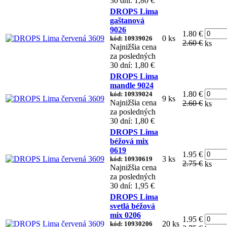
30 dní: 1,80 €
DROPS Lima
gaštanová
9026
1.80 €
0 ks
kód: 10939026
2.60 €
ks
Najnižšia cena
za posledných
30 dní: 1,80 €
DROPS Lima
mandle 9024
1.80 €
kód: 10939024
9 ks
Najnižšia cena
2.60 €
ks
za posledných
30 dní: 1,80 €
DROPS Lima
béžová mix
0619
1.95 €
3 ks
kód: 10930619
2.75 €
ks
Najnižšia cena
za posledných
30 dní: 1,95 €
DROPS Lima
svetlá béžová
mix 0206
1.95 €
20 ks
kód: 10930206