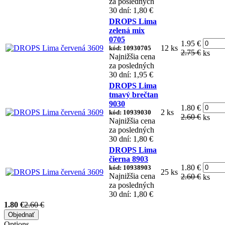
za posledných
30 dní: 1,80 €
DROPS Lima
zelená mix
0705
1.95 €
12 ks
kód: 10930705
2.75 €
ks
Najnižšia cena
za posledných
30 dní: 1,95 €
DROPS Lima
tmavý brečtan
9030
1.80 €
2 ks
kód: 10939030
2.60 €
ks
Najnižšia cena
za posledných
30 dní: 1,80 €
DROPS Lima
čierna 8903
1.80 €
kód: 10938903
25 ks
Najnižšia cena
2.60 €
ks
za posledných
30 dní: 1,80 €
1.80 €
2.60 €
Objednať
Options