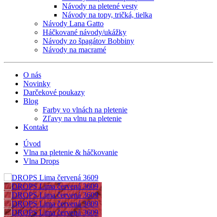
Návody na pletené vesty
Návody na topy, tričká, tielka
Návody Lana Gatto
Háčkované návody/ukážky
Návody zo špagátov Bobbiny
Návody na macramé
O nás
Novinky
Darčekové poukazy
Blog
Farby vo vlnách na pletenie
Zľavy na vlnu na pletenie
Kontakt
Úvod
Vlna na pletenie & háčkovanie
Vlna Drops