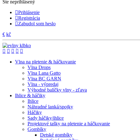
Ste neprihlásený
Prihlásenie
Registrácia
Zabudol som heslo
€
kč
Vlna na pletenie & háčkovanie
Vlna Drops
Vlna Lana Gatto
Vlna BC GARN
Vlna - výpredaj
Výhodné balíčky vlny - zľava
Ihlice & háčiky
Ihlice
Náhradné lanká/spojky
Háčiky
Sady háčiky/ihlice
Projektové tašky na pletenie a háčkovanie
Gombíky
Detské gombíky