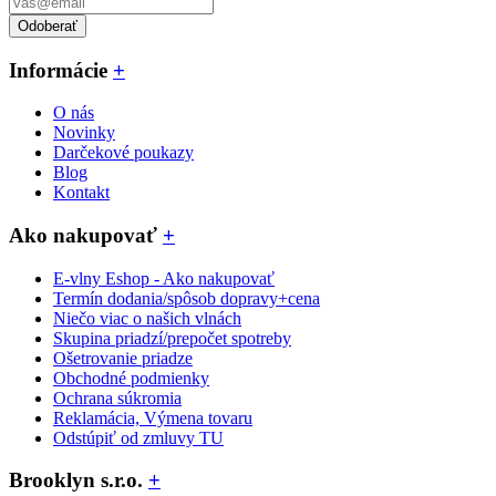
Odoberať
Informácie
+
O nás
Novinky
Darčekové poukazy
Blog
Kontakt
Ako nakupovať
+
E-vlny Eshop - Ako nakupovať
Termín dodania/spôsob dopravy+cena
Niečo viac o našich vlnách
Skupina priadzí/prepočet spotreby
Ošetrovanie priadze
Obchodné podmienky
Ochrana súkromia
Reklamácia, Výmena tovaru
Odstúpiť od zmluvy TU
Brooklyn s.r.o.
+