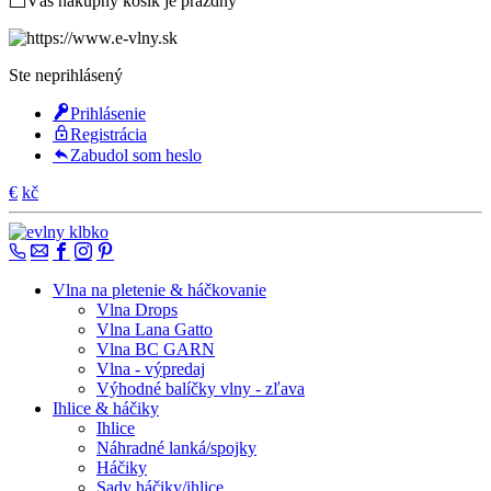
Váš nákupný košík je prázdny
Ste neprihlásený
Prihlásenie
Registrácia
Zabudol som heslo
€
kč
Vlna na pletenie & háčkovanie
Vlna Drops
Vlna Lana Gatto
Vlna BC GARN
Vlna - výpredaj
Výhodné balíčky vlny - zľava
Ihlice & háčiky
Ihlice
Náhradné lanká/spojky
Háčiky
Sady háčiky/ihlice