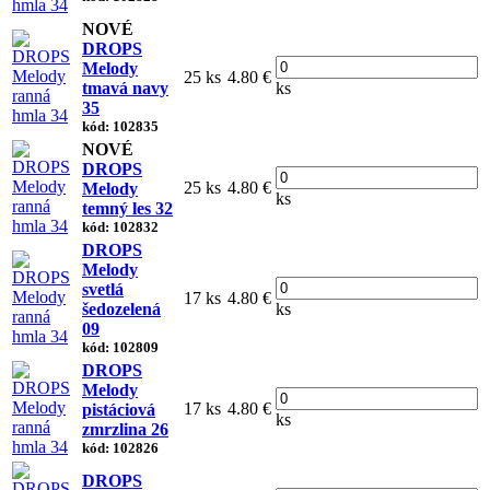
NOVÉ
DROPS
Melody
25 ks
4.80 €
tmavá navy
ks
35
kód: 102835
NOVÉ
DROPS
25 ks
4.80 €
Melody
ks
temný les 32
kód: 102832
DROPS
Melody
svetlá
17 ks
4.80 €
šedozelená
ks
09
kód: 102809
DROPS
Melody
17 ks
4.80 €
pistáciová
ks
zmrzlina 26
kód: 102826
DROPS