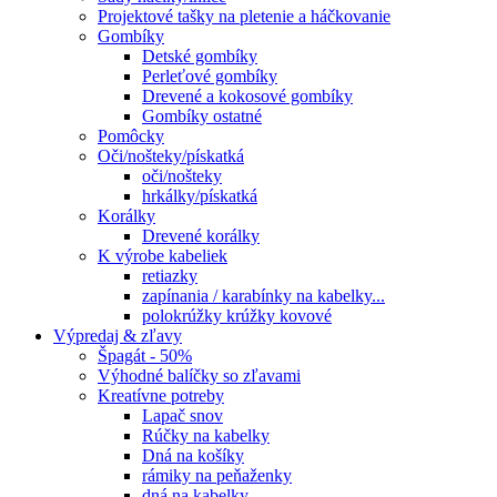
Projektové tašky na pletenie a háčkovanie
Gombíky
Detské gombíky
Perleťové gombíky
Drevené a kokosové gombíky
Gombíky ostatné
Pomôcky
Oči/nošteky/pískatká
oči/nošteky
hrkálky/pískatká
Korálky
Drevené korálky
K výrobe kabeliek
retiazky
zapínania / karabínky na kabelky...
polokrúžky krúžky kovové
Výpredaj & zľavy
Špagát - 50%
Výhodné balíčky so zľavami
Kreatívne potreby
Lapač snov
Rúčky na kabelky
Dná na košíky
rámiky na peňaženky
dná na kabelky