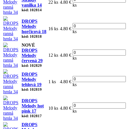
22 ks
4.80 €
vanilka 14
ks
kód: 102814
DROPS
Melody
16 ks
4.80 €
horčicová 18
ks
kód: 102818
NOVÉ
DROPS
12 ks
4.80 €
Melody
ks
červená 29
kód: 102829
DROPS
Melody
1 ks
4.80 €
tehlová 19
ks
kód: 102819
DROPS
Melody hot
10 ks
4.80 €
pink 17
ks
kód: 102817
DROPS