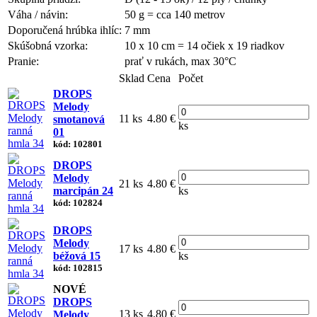
Váha / návin:
50 g = cca 140 metrov
Doporučená hrúbka ihlíc:
7 mm
Skúšobná vzorka:
10 x 10 cm = 14 očiek x 19 riadkov
Pranie:
prať v rukách, max 30°C
Sklad
Cena
Počet
DROPS
Melody
11 ks
4.80 €
smotanová
ks
01
kód: 102801
DROPS
Melody
21 ks
4.80 €
marcipán 24
ks
kód: 102824
DROPS
Melody
17 ks
4.80 €
béžová 15
ks
kód: 102815
NOVÉ
DROPS
13 ks
4.80 €
Melody