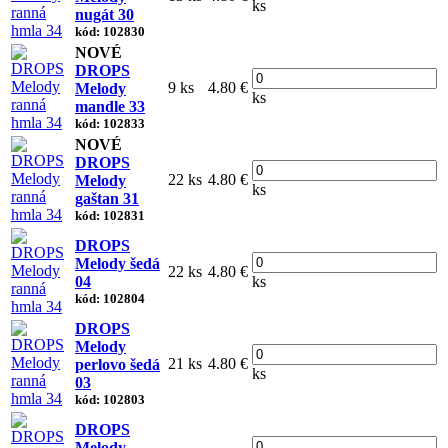
ks
nugát 30
kód: 102830
NOVÉ
DROPS
9 ks
4.80 €
Melody
ks
mandle 33
kód: 102833
NOVÉ
DROPS
22 ks
4.80 €
Melody
ks
gaštan 31
kód: 102831
DROPS
Melody šedá
22 ks
4.80 €
04
ks
kód: 102804
DROPS
Melody
21 ks
4.80 €
perlovo šedá
ks
03
kód: 102803
DROPS
Melody