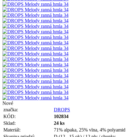
Nové
značka:
DROPS
KÓD:
102834
Sklad:
24 ks
Materiál:
71% alpaka, 25% vlna, 4% polyamid
Skupina priadzí:
D (12 - 15 ok) / 12 ply / chunky