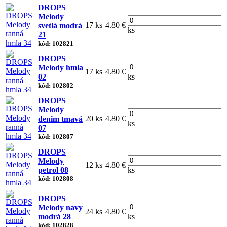
DROPS
Melody
17 ks
4.80 €
svetlá modrá
ks
21
kód: 102821
DROPS
Melody hmla
17 ks
4.80 €
02
ks
kód: 102802
DROPS
Melody
20 ks
4.80 €
denim tmavá
ks
07
kód: 102807
DROPS
Melody
12 ks
4.80 €
petrol 08
ks
kód: 102808
DROPS
Melody navy
24 ks
4.80 €
modrá 28
ks
kód: 102828