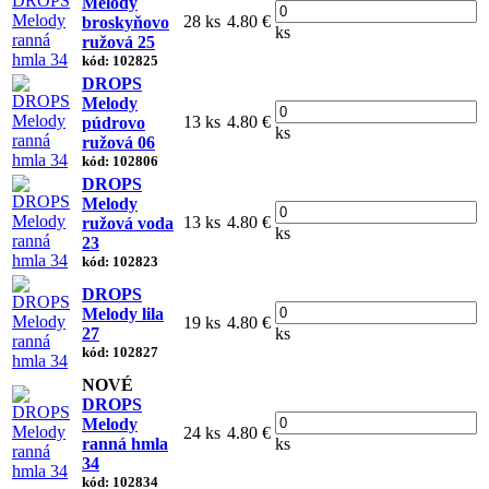
Melody
28 ks
4.80 €
broskyňovo
ks
ružová 25
kód: 102825
DROPS
Melody
13 ks
4.80 €
púdrovo
ks
ružová 06
kód: 102806
DROPS
Melody
13 ks
4.80 €
ružová voda
ks
23
kód: 102823
DROPS
Melody lila
19 ks
4.80 €
27
ks
kód: 102827
NOVÉ
DROPS
Melody
24 ks
4.80 €
ranná hmla
ks
34
kód: 102834