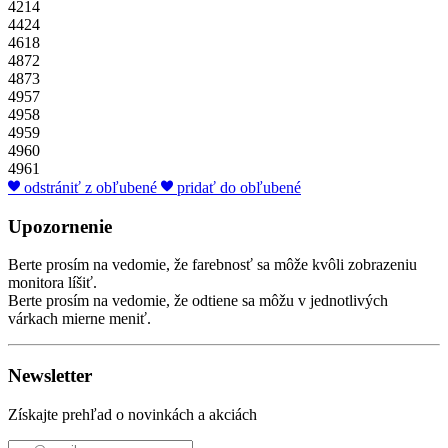
4214
4424
4618
4872
4873
4957
4958
4959
4960
4961
odstrániť z obľubené
pridať do obľubené
Upozornenie
Berte prosím na vedomie, že farebnosť sa môže kvôli zobrazeniu
monitora líšiť.
Berte prosím na vedomie, že odtiene sa môžu v jednotlivých
várkach mierne meniť.
Newsletter
Získajte prehľad o novinkách a akciách