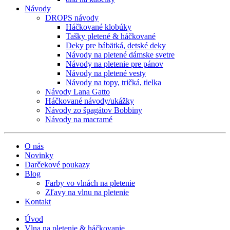
Návody
DROPS návody
Háčkované klobúky
Tašky pletené & háčkované
Deky pre bábätká, detské deky
Návody na pletené dámske svetre
Návody na pletenie pre pánov
Návody na pletené vesty
Návody na topy, tričká, tielka
Návody Lana Gatto
Háčkované návody/ukážky
Návody zo špagátov Bobbiny
Návody na macramé
O nás
Novinky
Darčekové poukazy
Blog
Farby vo vlnách na pletenie
Zľavy na vlnu na pletenie
Kontakt
Úvod
Vlna na pletenie & háčkovanie