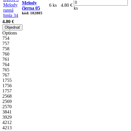
Melody
6 ks
4.80 €
čierna 05
ks
kód: 102805
4.80 €
Objednať
Options
754
757
758
760
761
764
765
767
1755
1756
1757
2568
2569
2570
3841
3929
4212
4213