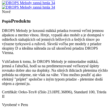
Nové
Produktu
Popis
DROPS Melody je luxusná mäkká priadza tvorená veľmi jemnou
alpakou a merino vlnou. Hreje, vypadá ako mohér a je dostupná v
odtieňoch siahajúcich od jemných béžových a šedých tónov po
výrazne tyrkysovú a ružovú. Skvelá voľba pre modely z priadze
skupiny D a ideálna náhrada za už ukončenú priadzu DROPS
Vienna.
Vzhľadom k tomu, že DROPS Melody je mimoriadne mäkká,
jemná a ľahučká, hodí sa na predimenzované veľkorysé úplety
rovnako dobre ako na doplnky. Na silných ihliciach pletenina rýchlo
pribúda na objeme, nie však na váhe. Vlnu možno použiť aj ako
efektný "príplet" spoločne s iným typom priadze - pletenine dodá
objem a zjemní ju.
Certifikát: Oeko-Tex® (číslo 23.HPE.36896), Standard 100, Trieda
II
Vyrobené v Peru