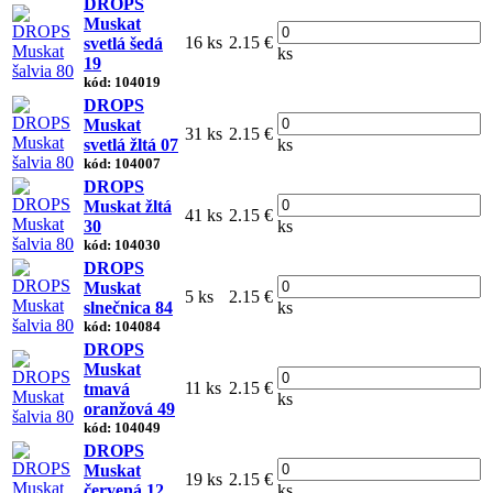
DROPS
Muskat
16 ks
2.15 €
svetlá šedá
ks
19
kód: 104019
DROPS
Muskat
31 ks
2.15 €
svetlá žltá 07
ks
kód: 104007
DROPS
Muskat žltá
41 ks
2.15 €
30
ks
kód: 104030
DROPS
Muskat
5 ks
2.15 €
slnečnica 84
ks
kód: 104084
DROPS
Muskat
11 ks
2.15 €
tmavá
ks
oranžová 49
kód: 104049
DROPS
Muskat
19 ks
2.15 €
červená 12
ks