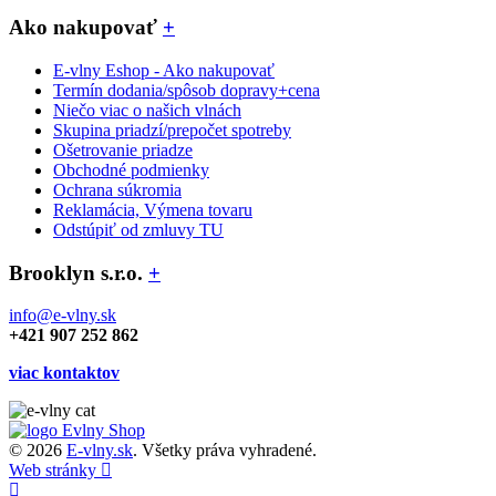
Ako nakupovať
+
E-vlny Eshop - Ako nakupovať
Termín dodania/spôsob dopravy+cena
Niečo viac o našich vlnách
Skupina priadzí/prepočet spotreby
Ošetrovanie priadze
Obchodné podmienky
Ochrana súkromia
Reklamácia, Výmena tovaru
Odstúpiť od zmluvy TU
Brooklyn s.r.o.
+
info@e-vlny.sk
+421 907 252 862
viac kontaktov
© 2026
E-vlny.sk
. Všetky práva vyhradené.
Web stránky