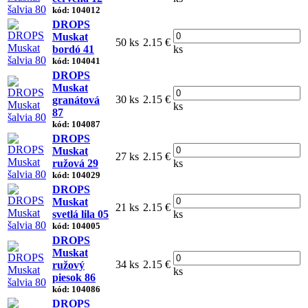
kód: 104012
DROPS
Muskat
50 ks
2.15 €
bordó 41
ks
kód: 104041
DROPS
Muskat
30 ks
2.15 €
granátová
ks
87
kód: 104087
DROPS
Muskat
27 ks
2.15 €
ružová 29
ks
kód: 104029
DROPS
Muskat
21 ks
2.15 €
svetlá lila 05
ks
kód: 104005
DROPS
Muskat
34 ks
2.15 €
ružový
ks
piesok 86
kód: 104086
DROPS