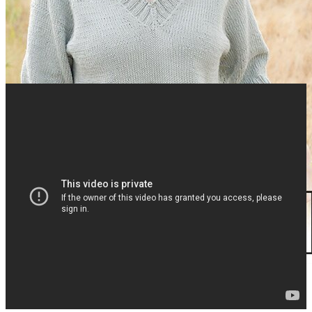
Vyrobené v EU
Oeko-Tex® certificate (STANDARD 100 by OEKO-TEX®
951032 Hohenstein HTTI)