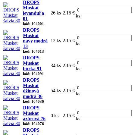
DROPS
Muskat
26 ks
2.15 €
levanduľa
ks
01
kód: 104001
DROPS
Muskat
12 ks
2.15 €
navy modrá
ks
13
kód: 104013
DROPS
Muskat
34 ks
2.15 €
búrka 91
ks
kód: 104091
DROPS
Muskat
54 ks
2.15 €
džínová
ks
modrá 36
kód: 104036
DROPS
Muskat
0 ks
2.15 €
azúrová 76
ks
kód: 104076
DROPS