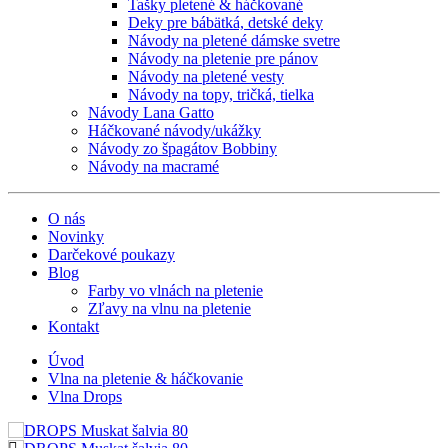
Tašky pletené & háčkované
Deky pre bábätká, detské deky
Návody na pletené dámske svetre
Návody na pletenie pre pánov
Návody na pletené vesty
Návody na topy, tričká, tielka
Návody Lana Gatto
Háčkované návody/ukážky
Návody zo špagátov Bobbiny
Návody na macramé
O nás
Novinky
Darčekové poukazy
Blog
Farby vo vlnách na pletenie
Zľavy na vlnu na pletenie
Kontakt
Úvod
Vlna na pletenie & háčkovanie
Vlna Drops