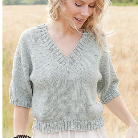
Doporučená
4 mm
hrúbka ihlíc:
Skúšobná
10 x 10 cm = 21 očiek x 28 riadkov
vzorka:
možno prať v práčke šetrným programom na
Pranie:
40°C, sušiť voľne rozložené
Oeko-Tex® (číslo 951032), Standard 100, Trieda
Certifikát:
I
Sklad
Cena
Počet
DROPS
Muskat biela
27 ks
2.15 €
18
ks
kód: 104018
DROPS
Muskat
9 ks
2.15 €
smotanová
ks
08
kód: 104008
DROPS
Muskat
7 ks
2.15 €
perlová 83
ks
kód: 104083
DROPS