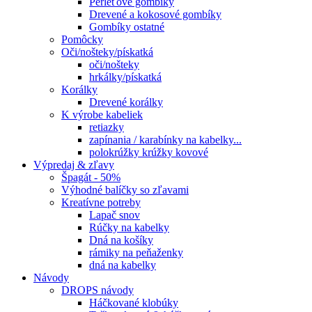
Perleťové gombíky
Drevené a kokosové gombíky
Gombíky ostatné
Pomôcky
Oči/nošteky/pískatká
oči/nošteky
hrkálky/pískatká
Korálky
Drevené korálky
K výrobe kabeliek
retiazky
zapínania / karabínky na kabelky...
polokrúžky krúžky kovové
Výpredaj & zľavy
Špagát - 50%
Výhodné balíčky so zľavami
Kreatívne potreby
Lapač snov
Rúčky na kabelky
Dná na košíky
rámiky na peňaženky
dná na kabelky
Návody
DROPS návody
Háčkované klobúky