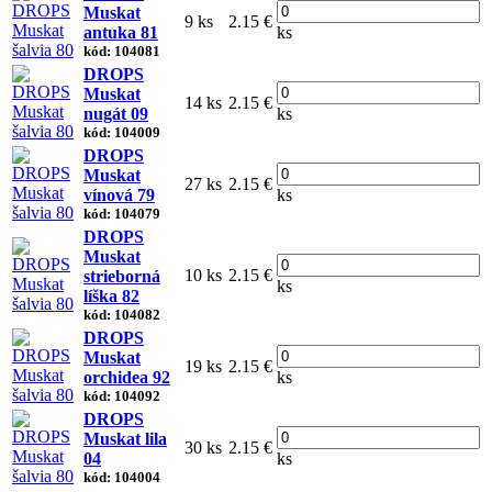
Muskat
9 ks
2.15 €
antuka 81
ks
kód: 104081
DROPS
Muskat
14 ks
2.15 €
nugát 09
ks
kód: 104009
DROPS
Muskat
27 ks
2.15 €
vínová 79
ks
kód: 104079
DROPS
Muskat
10 ks
2.15 €
strieborná
ks
líška 82
kód: 104082
DROPS
Muskat
19 ks
2.15 €
orchidea 92
ks
kód: 104092
DROPS
Muskat lila
30 ks
2.15 €
04
ks
kód: 104004