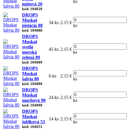
ks
mätová 20
kód: 104020
DROPS
Muskat
34 ks
2.15 €
pistácia 88
ks
kód: 104088
DROPS
Muskat
svetlá
45 ks
2.15 €
morská
ks
zelená 89
kód: 104089
DROPS
Muskat
6 ks
2.15 €
šalvia 80
ks
kód: 104080
DROPS
Muskat
24 ks
2.15 €
machová 90
ks
kód: 104090
DROPS
Muskat
14 ks
2.15 €
jablková 53
ks
kód: 104053