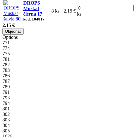
DROPS
Muskat
8 ks
2.15 €
čierna 17
ks
kód: 104017
2.15 €
Objednať
Options
771
774
775
781
782
783
786
787
789
791
793
794
801
802
803
804
805
1026