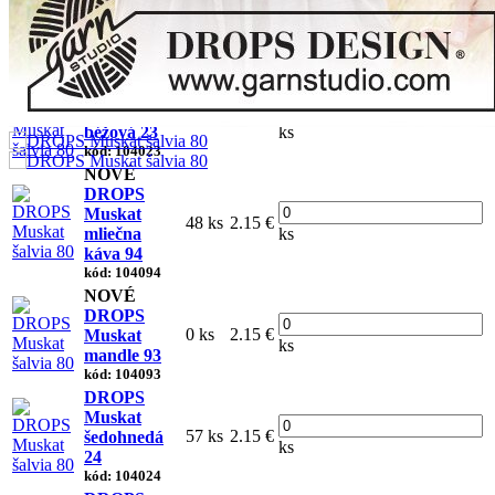
Muskat
38 ks
2.15 €
svetlá
ks
béžová 61
kód: 104061
DROPS
Muskat
9 ks
2.15 €
béžová 23
ks
kód: 104023
NOVÉ
DROPS
Muskat
48 ks
2.15 €
mliečna
ks
káva 94
kód: 104094
NOVÉ
DROPS
0 ks
2.15 €
Muskat
ks
mandle 93
kód: 104093
DROPS
Muskat
57 ks
2.15 €
šedohnedá
ks
24
kód: 104024