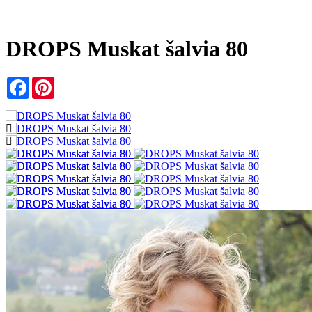
DROPS Muskat šalvia 80
Facebook
Pinterest
značka:
DROPS
KÓD:
104080
Sklad:
6 ks
Materiál:
100% bavlna
Skupina priadzí:
B (20 - 22 ok) / 8 ply / DK / worsted
Váha / návin:
50 g = cca 100 metrov