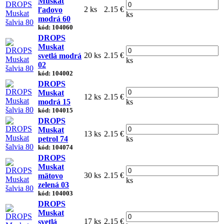
Muskat
2 ks
2.15 €
ľadovo
ks
modrá 60
kód: 104060
DROPS
Muskat
20 ks
2.15 €
svetlá modrá
ks
02
kód: 104002
DROPS
Muskat
12 ks
2.15 €
modrá 15
ks
kód: 104015
DROPS
Muskat
13 ks
2.15 €
petrol 74
ks
kód: 104074
DROPS
Muskat
30 ks
2.15 €
mätovo
ks
zelená 03
kód: 104003
DROPS
Muskat
17 ks
2.15 €
svetlá