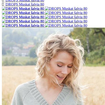
Produktu
Popis
Egyptská bavlna je tou najkvalitnejšou bavlnou akú možno získať!
Priadza DROPS Muskat je zosúkaná z mnohých dlhých jemných
bavlníkových vlákien a prechádza maceráciou, tj. máčaním v
studenom kúpeli s prídavkom lúhu, počas ktorého je vlákno
opakovane napínané a zmršťované, takže výsledkom je krásne
lesklá, vysoko odolná a pevná priadza s kruhovým priemerom a
skvelou tvarovou stabilitou.
Priadza DROPS Muskat patrí medzi stálice v Drops ponuke. Jej
veľkú obľubu trvajúcu viac ako 25 rokov dokladajú tiež stovky
rozličných modelov a návodov, ktoré nájdete v databáze Garnstudia
Drops.