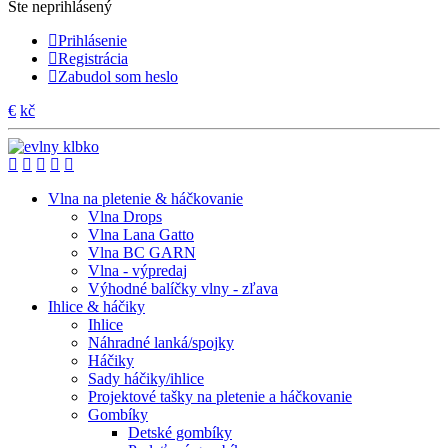
Ste neprihlásený
Prihlásenie
Registrácia
Zabudol som heslo
€
kč
Vlna na pletenie & háčkovanie
Vlna Drops
Vlna Lana Gatto
Vlna BC GARN
Vlna - výpredaj
Výhodné balíčky vlny - zľava
Ihlice & háčiky
Ihlice
Náhradné lanká/spojky
Háčiky
Sady háčiky/ihlice
Projektové tašky na pletenie a háčkovanie
Gombíky
Detské gombíky