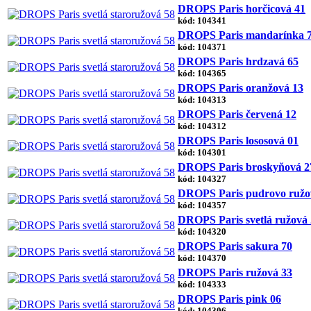
DROPS Paris horčicová 41
kód: 104341
DROPS Paris mandarínka 
kód: 104371
DROPS Paris hrdzavá 65
kód: 104365
DROPS Paris oranžová 13
kód: 104313
DROPS Paris červená 12
kód: 104312
DROPS Paris lososová 01
kód: 104301
DROPS Paris broskyňová 2
kód: 104327
DROPS Paris pudrovo ružo
kód: 104357
DROPS Paris svetlá ružová
kód: 104320
DROPS Paris sakura 70
kód: 104370
DROPS Paris ružová 33
kód: 104333
DROPS Paris pink 06
kód: 104306