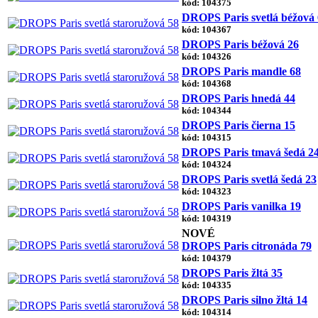
kód: 104375
DROPS Paris svetlá béžová
kód: 104367
DROPS Paris béžová 26
kód: 104326
DROPS Paris mandle 68
kód: 104368
DROPS Paris hnedá 44
kód: 104344
DROPS Paris čierna 15
kód: 104315
DROPS Paris tmavá šedá 2
kód: 104324
DROPS Paris svetlá šedá 23
kód: 104323
DROPS Paris vanilka 19
kód: 104319
NOVÉ
DROPS Paris citronáda 79
kód: 104379
DROPS Paris žltá 35
kód: 104335
DROPS Paris silno žltá 14
kód: 104314