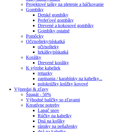
Projektové tašky na pletenie a háčkovanie
Gombíky
Detské gombíky
Perleťové gombíky
Drevené a kokosové gombíky
Gombíky ostatné
Pomôcky
Oči/nošteky/pískatká
oči/nošteky
hrkálky/pískatká
Korálky
Drevené korálky
K výrobe kabeliek
retiazky
zapínania / karabínky na kabelky...
polokrúžky krúžky kovové
Výpredaj & zľavy
Špagát - 50%
Výhodné balíčky so zľavami
Kreatívne potreby
Lapač snov
Rúčky na kabelky
Dná na košíky
rámiky na peňaženky
dná na kabelky