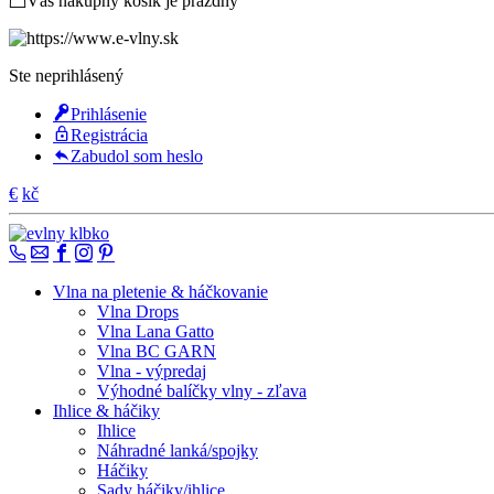
Váš nákupný košík je prázdny
Ste neprihlásený
Prihlásenie
Registrácia
Zabudol som heslo
€
kč
Vlna na pletenie & háčkovanie
Vlna Drops
Vlna Lana Gatto
Vlna BC GARN
Vlna - výpredaj
Výhodné balíčky vlny - zľava
Ihlice & háčiky
Ihlice
Náhradné lanká/spojky
Háčiky
Sady háčiky/ihlice