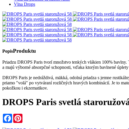
Vlna Drops
Produktu
Popis
Priadzu DROPS Paris tvorí množstvo tenkých vlákien 100% bavlny. 
a majú výborné absorpčné schopnosti, vďaka ktorým bavlnené úplety c
DROPS Paris je nedráždivá, mäkká, odolná priadza s jemne rustikálnym
priamo "volá" po vytváraní rozličných hravých kombinácií. Je to mate
pokožkou i ekzematikov.
DROPS Paris svetlá staroružová
Facebook
Pinterest