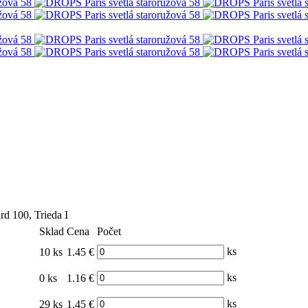
d 100, Trieda I
Sklad
Cena
Počet
ks
10 ks
1.45 €
ks
0 ks
1.16 €
ks
29 ks
1.45 €