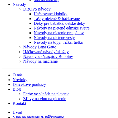
Návody
DROPS návody
Háčkované klobúky
Tašky pletené & háčkované
Deky pre bábätká, detské deky
Návody na pletené dámske svetre
Návody na pletenie pre pánov
Návody na pletené vesty
Návody na topy, tričká, tielka
Návody Lana Gatto
Háčkované návody/ukážky
Návody zo špagátov Bobbiny
Návody na macramé
O nás
Novinky
Darčekové poukazy
Blog
Farby vo vlnách na pletenie
Zľavy na vlnu na pletenie
Kontakt
Úvod
Vlna na pletenie & háčkovanie