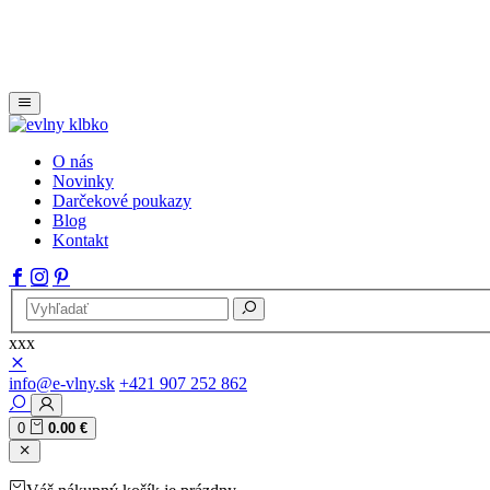
O nás
Novinky
Darčekové poukazy
Blog
Kontakt
xxx
info@e-vlny.sk
+421 907 252 862
0
0.00 €