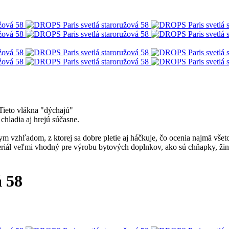
Tieto vlákna "dýchajú"
hladia aj hrejú súčasne.
 vzhľadom, z ktorej sa dobre pletie aj háčkuje, čo ocenia najmä všetc
riál veľmi vhodný pre výrobu bytových doplnkov, ako sú chňapky, žinky
 58