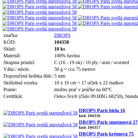
značka:
DROPS
KÓD:
104358
Sklad:
10 ks
Materiál:
100% bavlna
Skupina priadzí:
C (16 - 19 ok) / 10 ply / aran / worsted
Váha / návin:
50 g = cca 75 metrov
Doporučená hrúbka ihlíc:
5 mm
Skúšobná vzorka:
10 x 10 cm = 17 očiek x 22 riadkov
Pranie:
možno prať v práčke na 60°C
Certifikát:
Oeko-Tex® (číslo 09.HBG.68250), Standar
DROPS Paris biela 16
kód: 104316
DROPS Paris smotanová 17
kód: 104317
DROPS Paris krémová 75