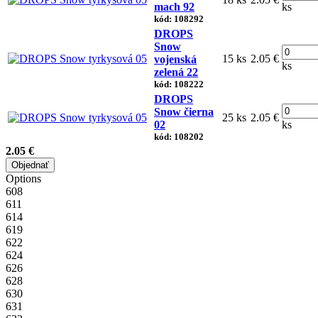
mach 92
ks
kód: 108292
DROPS
Snow
15 ks
2.05 €
vojenská
ks
zelená 22
kód: 108222
DROPS
Snow čierna
25 ks
2.05 €
02
ks
kód: 108202
2.05 €
Objednať
Options
608
611
614
619
622
624
626
628
630
631