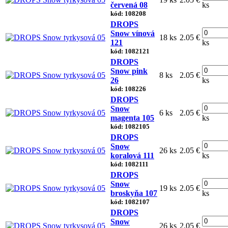
červená 08
ks
kód: 108208
DROPS
Snow vínová
18 ks
2.05 €
121
ks
kód: 1082121
DROPS
Snow pink
8 ks
2.05 €
26
ks
kód: 108226
DROPS
Snow
6 ks
2.05 €
magenta 105
ks
kód: 1082105
DROPS
Snow
26 ks
2.05 €
koralová 111
ks
kód: 1082111
DROPS
Snow
19 ks
2.05 €
broskyňa 107
ks
kód: 1082107
DROPS
Snow
26 ks
2.05 €