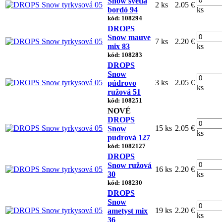
Snow svetlá
2 ks
2.05 €
bordó 94
ks
kód: 108294
DROPS
Snow mauve
7 ks
2.20 €
mix 83
ks
kód: 108283
DROPS
Snow
3 ks
2.05 €
púdrovo
ks
ružová 51
kód: 108251
NOVÉ
DROPS
15 ks
2.05 €
Snow
ks
pudrová 127
kód: 1082127
DROPS
Snow ružová
16 ks
2.20 €
30
ks
kód: 108230
DROPS
Snow
19 ks
2.20 €
ametyst mix
ks
36