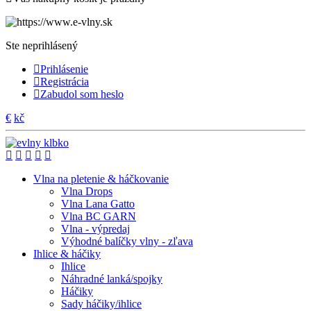
Ste neprihlásený
Prihlásenie
Registrácia
Zabudol som heslo
€
kč
Vlna na pletenie & háčkovanie
Vlna Drops
Vlna Lana Gatto
Vlna BC GARN
Vlna - výpredaj
Výhodné balíčky vlny - zľava
Ihlice & háčiky
Ihlice
Náhradné lanká/spojky
Háčiky
Sady háčiky/ihlice