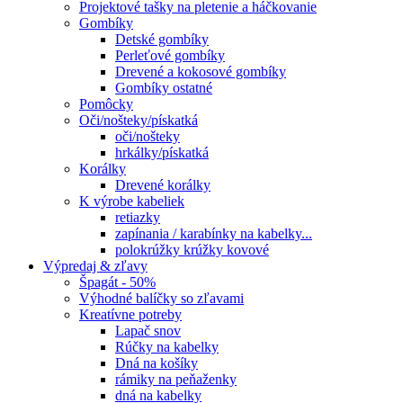
Projektové tašky na pletenie a háčkovanie
Gombíky
Detské gombíky
Perleťové gombíky
Drevené a kokosové gombíky
Gombíky ostatné
Pomôcky
Oči/nošteky/pískatká
oči/nošteky
hrkálky/pískatká
Korálky
Drevené korálky
K výrobe kabeliek
retiazky
zapínania / karabínky na kabelky...
polokrúžky krúžky kovové
Výpredaj & zľavy
Špagát - 50%
Výhodné balíčky so zľavami
Kreatívne potreby
Lapač snov
Rúčky na kabelky
Dná na košíky
rámiky na peňaženky
dná na kabelky