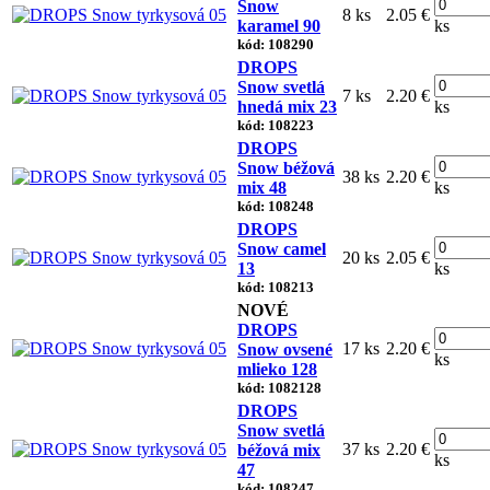
Snow
8 ks
2.05 €
karamel 90
ks
kód: 108290
DROPS
Snow svetlá
7 ks
2.20 €
hnedá mix 23
ks
kód: 108223
DROPS
Snow béžová
38 ks
2.20 €
mix 48
ks
kód: 108248
DROPS
Snow camel
20 ks
2.05 €
13
ks
kód: 108213
NOVÉ
DROPS
17 ks
2.20 €
Snow ovsené
ks
mlieko 128
kód: 1082128
DROPS
Snow svetlá
37 ks
2.20 €
béžová mix
ks
47
kód: 108247