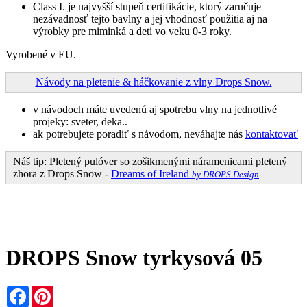
Class I. je najvyšší stupeň certifikácie, ktorý zaručuje
nezávadnosť tejto bavlny a jej vhodnosť použitia aj na
výrobky pre miminká a deti vo veku 0-3 roky.
Vyrobené v EU.
Návody na pletenie & háčkovanie z vlny Drops Snow.
v návodoch máte uvedenú aj spotrebu vlny na jednotlivé
projeky: sveter, deka..
ak potrebujete poradiť s návodom, neváhajte nás
kontaktovať
Náš tip: Pletený pulóver so zošikmenými náramenicami pletený
zhora z Drops Snow -
Dreams of Ireland
by DROPS Design
DROPS Snow tyrkysová 05
Facebook
Pinterest