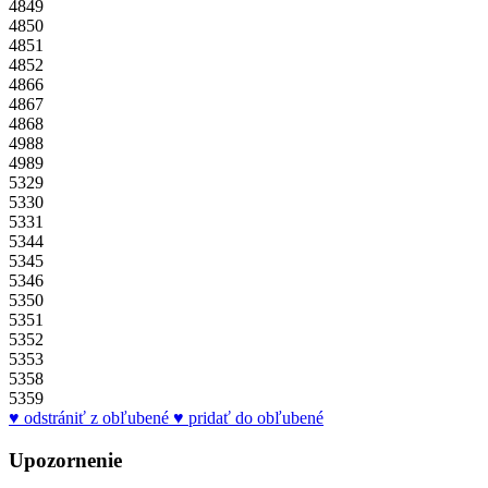
4849
4850
4851
4852
4866
4867
4868
4988
4989
5329
5330
5331
5344
5345
5346
5350
5351
5352
5353
5358
5359
odstrániť z obľubené
pridať do obľubené
Upozornenie