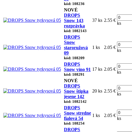
kód: 108236
NOVÉ
DROPS
37 ks
2.55 €
Snow 143
ks
rozprávka
kód: 1082143
DROPS
Snow
1 ks
2.05 €
staroružová
ks
09
kód: 108209
DROPS
17 ks
2.05 €
Snow víno 91
ks
kód: 108291
NOVÉ
DROPS
20 ks
2.55 €
Snow štipka
ks
jesene 142
kód: 1082142
DROPS
Snow stredne
1 ks
2.05 €
fialová 54
ks
kód: 108254
DROPS