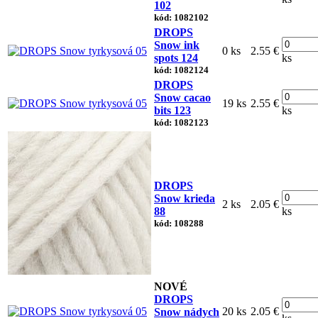
102
kód: 1082102
DROPS
Snow ink
0 ks
2.55 €
spots 124
ks
kód: 1082124
DROPS
Snow cacao
19 ks
2.55 €
bits 123
ks
kód: 1082123
DROPS
Snow krieda
2 ks
2.05 €
88
ks
kód: 108288
NOVÉ
DROPS
20 ks
2.05 €
Snow nádych