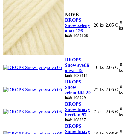
NOVÉ
DROPS
20 ks
2.05 €
Snow zelený
ks
opar 126
kód: 1082126
DROPS
Snow svetlá
10 ks
2.05 €
oliva 115
ks
kód: 1082115
DROPS
Snow
25 ks
2.05 €
zelenožltá 29
ks
kód: 108229
DROPS
Snow tmavý
7 ks
2.05 €
brečtan 97
ks
kód: 108297
DROPS
Snow tmavý
18 ks
2.05 €