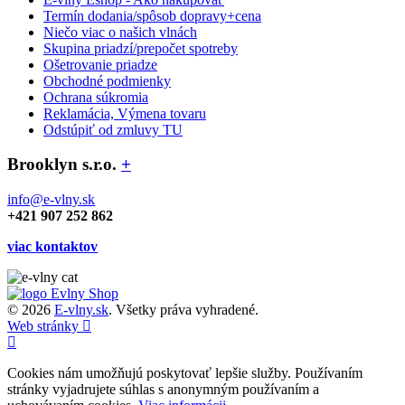
Termín dodania/spôsob dopravy+cena
Niečo viac o našich vlnách
Skupina priadzí/prepočet spotreby
Ošetrovanie priadze
Obchodné podmienky
Ochrana súkromia
Reklamácia, Výmena tovaru
Odstúpiť od zmluvy TU
Brooklyn s.r.o.
+
info@e-vlny.sk
+421 907 252 862
viac kontaktov
© 2026
E-vlny.sk
. Všetky práva vyhradené.
Web stránky
Cookies nám umožňujú poskytovať lepšie služby. Používaním
stránky vyjadrujete súhlas s anonymným používaním a