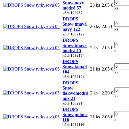
Snow navy
23 ks
2.05 €
modrá 57
ks
kód: 108257
DROPS
Snow tmavá
26 ks
2.05 €
navy 122
ks
kód: 1082122
DROPS
Snow tmavá
2 ks
2.05 €
modrá 15
ks
kód: 108215
DROPS
Snow kobalt
21 ks
2.05 €
104
ks
kód: 1082104
DROPS
Snow
2 ks
2.20 €
fialovomodrá
ks
mix 21
kód: 108221
DROPS
Snow polnoc
21 ks
2.05 €
116
ks
kód: 1082116