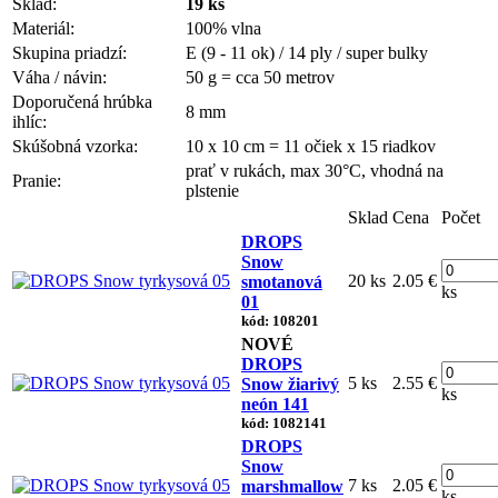
Sklad:
19 ks
Materiál:
100% vlna
Skupina priadzí:
E (9 - 11 ok) / 14 ply / super bulky
Váha / návin:
50 g = cca 50 metrov
Doporučená hrúbka
8 mm
ihlíc:
Skúšobná vzorka:
10 x 10 cm = 11 očiek x 15 riadkov
prať v rukách, max 30°C, vhodná na
Pranie:
plstenie
Sklad
Cena
Počet
DROPS
Snow
20 ks
2.05 €
smotanová
ks
01
kód: 108201
NOVÉ
DROPS
5 ks
2.55 €
Snow žiarivý
ks
neón 141
kód: 1082141
DROPS
Snow
7 ks
2.05 €
marshmallow
ks