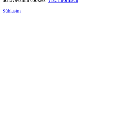
uchovávaním cookies.
Viac informácii
Súhlasím