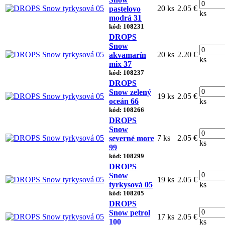
20 ks
2.05 €
pastelovo
ks
modrá 31
kód: 108231
DROPS
Snow
20 ks
2.20 €
akvamarín
ks
mix 37
kód: 108237
DROPS
Snow zelený
19 ks
2.05 €
oceán 66
ks
kód: 108266
DROPS
Snow
7 ks
2.05 €
severné more
ks
99
kód: 108299
DROPS
Snow
19 ks
2.05 €
tyrkysová 05
ks
kód: 108205
DROPS
Snow petrol
17 ks
2.05 €
100
ks