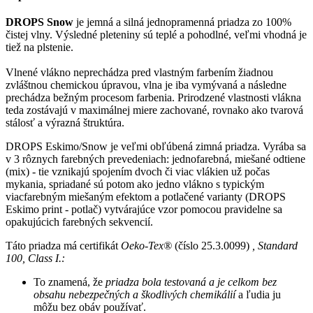
DROPS Snow
je jemná a silná jednopramenná priadza zo 100%
čistej vlny. Výsledné pleteniny sú teplé a pohodlné, veľmi vhodná je
tiež na plstenie.
Vlnené vlákno neprechádza pred vlastným farbením žiadnou
zvláštnou chemickou úpravou, vlna je iba vymývaná a následne
prechádza bežným procesom farbenia. Prirodzené vlastnosti vlákna
teda zostávajú v maximálnej miere zachované, rovnako ako tvarová
stálosť a výrazná štruktúra.
DROPS Eskimo/Snow je veľmi obľúbená zimná priadza. Vyrába sa
v 3 rôznych farebných prevedeniach: jednofarebná, miešané odtiene
(mix) - tie vznikajú spojením dvoch či viac vlákien už počas
mykania, spriadané sú potom ako jedno vlákno s typickým
viacfarebným miešaným efektom a potlačené varianty (DROPS
Eskimo print - potlač) vytvárajúce vzor pomocou pravidelne sa
opakujúcich farebných sekvencií.
Táto priadza má certifikát
Oeko-Tex®
(číslo 25.3.0099)
, Standard
100, Class I.:
To znamená, že
priadza bola testovaná a je celkom bez
obsahu nebezpečných a škodlivých chemikálií
a ľudia ju
môžu bez obáv používať.