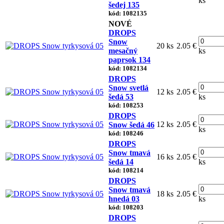
ks
šedej 135
kód: 1082135
NOVÉ
DROPS
Snow
20 ks
2.05 €
mesačný
ks
paprsok 134
kód: 1082134
DROPS
Snow svetlá
12 ks
2.05 €
šedá 53
ks
kód: 108253
DROPS
12 ks
2.05 €
Snow šedá 46
ks
kód: 108246
DROPS
Snow tmavá
16 ks
2.05 €
šedá 14
ks
kód: 108214
DROPS
Snow tmavá
18 ks
2.05 €
hnedá 03
ks
kód: 108203
DROPS