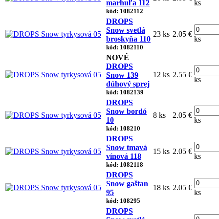
marhuľa 112
ks
kód: 1082112
DROPS
Snow svetlá
23 ks
2.05 €
broskyňa 110
ks
kód: 1082110
NOVÉ
DROPS
12 ks
2.55 €
Snow 139
ks
dúhový sprej
kód: 1082139
DROPS
Snow bordó
8 ks
2.05 €
10
ks
kód: 108210
DROPS
Snow tmavá
15 ks
2.05 €
vínová 118
ks
kód: 1082118
DROPS
Snow gaštan
18 ks
2.05 €
95
ks
kód: 108295
DROPS