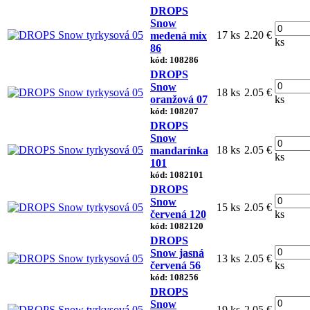
DROPS
Snow
17 ks
2.20 €
medená mix
ks
86
kód: 108286
DROPS
Snow
18 ks
2.05 €
oranžová 07
ks
kód: 108207
DROPS
Snow
18 ks
2.05 €
mandarínka
ks
101
kód: 1082101
DROPS
Snow
15 ks
2.05 €
červená 120
ks
kód: 1082120
DROPS
Snow jasná
13 ks
2.05 €
červená 56
ks
kód: 108256
DROPS
Snow
19 ks
2.05 €