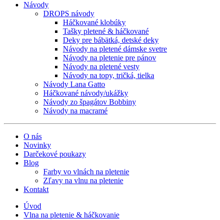
Návody
DROPS návody
Háčkované klobúky
Tašky pletené & háčkované
Deky pre bábätká, detské deky
Návody na pletené dámske svetre
Návody na pletenie pre pánov
Návody na pletené vesty
Návody na topy, tričká, tielka
Návody Lana Gatto
Háčkované návody/ukážky
Návody zo špagátov Bobbiny
Návody na macramé
O nás
Novinky
Darčekové poukazy
Blog
Farby vo vlnách na pletenie
Zľavy na vlnu na pletenie
Kontakt
Úvod
Vlna na pletenie & háčkovanie