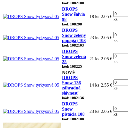
kód: 1082100
DROPS
Snow šalvia
18 ks
2.05 €
98
ks
kód: 108298
DROPS
Snow zelený
23 ks
2.05 €
papagáj 103
ks
kód: 1082103
DROPS
Snow zelená
21 ks
2.05 €
25
ks
kód: 108225
NOVÉ
DROPS
Snow 136
14 ks
2.55 €
záhradná
ks
slávnosť
kód: 1082136
DROPS
Snow
23 ks
2.05 €
pistácia 108
ks
kód: 1082108