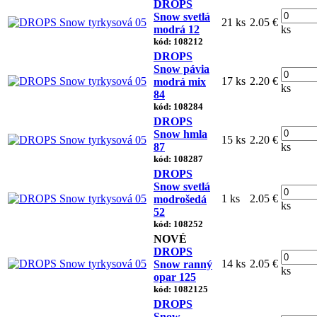
DROPS
Snow svetlá
21 ks
2.05 €
modrá 12
ks
kód: 108212
DROPS
Snow pávia
17 ks
2.20 €
modrá mix
ks
84
kód: 108284
DROPS
Snow hmla
15 ks
2.20 €
87
ks
kód: 108287
DROPS
Snow svetlá
1 ks
2.05 €
modrošedá
ks
52
kód: 108252
NOVÉ
DROPS
14 ks
2.05 €
Snow ranný
ks
opar 125
kód: 1082125
DROPS
Snow