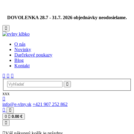
DOVOLENKA 28.7 - 31.7. 2026 objednávky neodosielame.
O nás
Novinky
Darčekové poukazy
Blog
Kontakt
xxx
info@e-vlny.sk
+421 907 252 862
0
0.00 €
Váš nákupný košík je prázdny