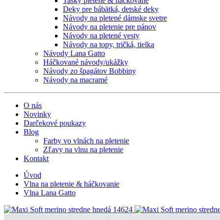
Tašky pletené & háčkované
Deky pre bábätká, detské deky
Návody na pletené dámske svetre
Návody na pletenie pre pánov
Návody na pletené vesty
Návody na topy, tričká, tielka
Návody Lana Gatto
Háčkované návody/ukážky
Návody zo špagátov Bobbiny
Návody na macramé
O nás
Novinky
Darčekové poukazy
Blog
Farby vo vlnách na pletenie
Zľavy na vlnu na pletenie
Kontakt
Úvod
Vlna na pletenie & háčkovanie
Vlna Lana Gatto