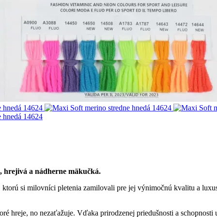
, hrejivá a nádherne mäkučká.
, ktorú si milovníci pletenia zamilovali pre jej výnimočnú kvalitu a lux
oré hreje, no nezaťažuje. Vďaka prirodzenej priedušnosti a schopnosti 