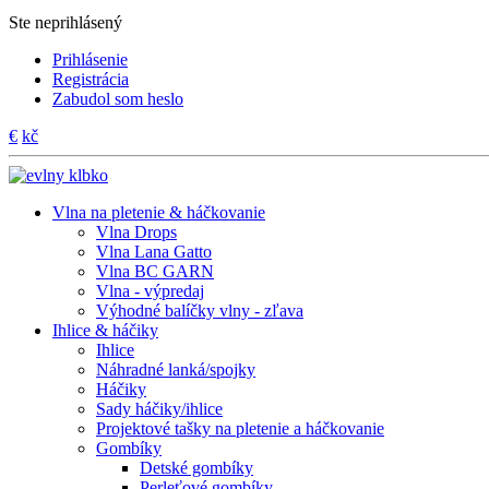
Ste neprihlásený
Prihlásenie
Registrácia
Zabudol som heslo
€
kč
Vlna na pletenie & háčkovanie
Vlna Drops
Vlna Lana Gatto
Vlna BC GARN
Vlna - výpredaj
Výhodné balíčky vlny - zľava
Ihlice & háčiky
Ihlice
Náhradné lanká/spojky
Háčiky
Sady háčiky/ihlice
Projektové tašky na pletenie a háčkovanie
Gombíky
Detské gombíky
Perleťové gombíky