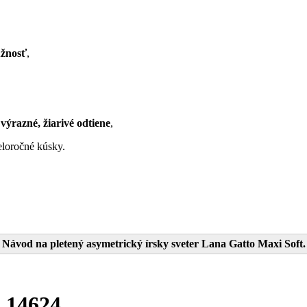
užnosť
,
výrazné, žiarivé odtiene
,
eloročné kúsky.
Návod na pletený asymetrický írsky sveter Lana Gatto Maxi Soft.
á 14624