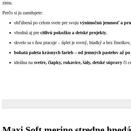
zimu.
Prečo si ju zamilujete:
obľúbená po celom svete pre svoju
výnimočnú jemnosť a pr
vhodná aj pre
citlivú pokožku a detské projekty
,
skvelo sa s ňou pracuje – úplet je rovný, hladký a bez žmolkov,
bohatá paleta krásnych farieb – od jemných pastelov až po 
ideálna na
svetre, čiapky, rukavice, šály, detské súpravy
či c
Maxi Soft merino stredne hned