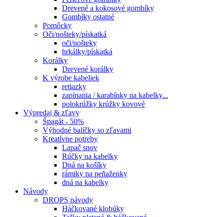
Drevené a kokosové gombíky
Gombíky ostatné
Pomôcky
Oči/nošteky/pískatká
oči/nošteky
hrkálky/pískatká
Korálky
Drevené korálky
K výrobe kabeliek
retiazky
zapínania / karabínky na kabelky...
polokrúžky krúžky kovové
Výpredaj & zľavy
Špagát - 50%
Výhodné balíčky so zľavami
Kreatívne potreby
Lapač snov
Rúčky na kabelky
Dná na košíky
rámiky na peňaženky
dná na kabelky
Návody
DROPS návody
Háčkované klobúky