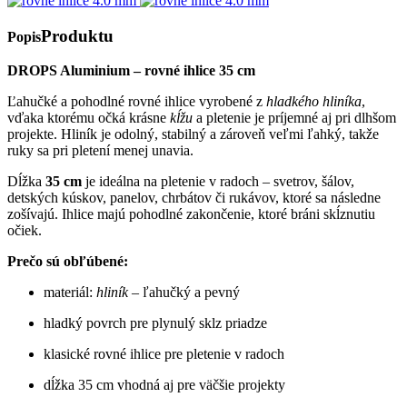
Produktu
Popis
DROPS Aluminium – rovné ihlice 35 cm
Ľahučké a pohodlné rovné ihlice vyrobené z
hladkého hliníka
,
vďaka ktorému očká krásne
kĺžu
a pletenie je príjemné aj pri dlhšom
projekte. Hliník je odolný, stabilný a zároveň veľmi ľahký, takže
ruky sa pri pletení menej unavia.
Dĺžka
35 cm
je ideálna na pletenie v radoch – svetrov, šálov,
detských kúskov, panelov, chrbátov či rukávov, ktoré sa následne
zošívajú. Ihlice majú pohodlné zakončenie, ktoré bráni skĺznutiu
očiek.
Prečo sú obľúbené:
materiál:
hliník
– ľahučký a pevný
hladký povrch pre plynulý sklz priadze
klasické rovné ihlice pre pletenie v radoch
dĺžka 35 cm vhodná aj pre väčšie projekty