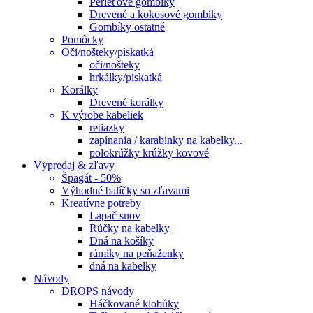
Perleťové gombíky
Drevené a kokosové gombíky
Gombíky ostatné
Pomôcky
Oči/nošteky/pískatká
oči/nošteky
hrkálky/pískatká
Korálky
Drevené korálky
K výrobe kabeliek
retiazky
zapínania / karabínky na kabelky...
polokrúžky krúžky kovové
Výpredaj & zľavy
Špagát - 50%
Výhodné balíčky so zľavami
Kreatívne potreby
Lapač snov
Rúčky na kabelky
Dná na košíky
rámiky na peňaženky
dná na kabelky
Návody
DROPS návody
Háčkované klobúky