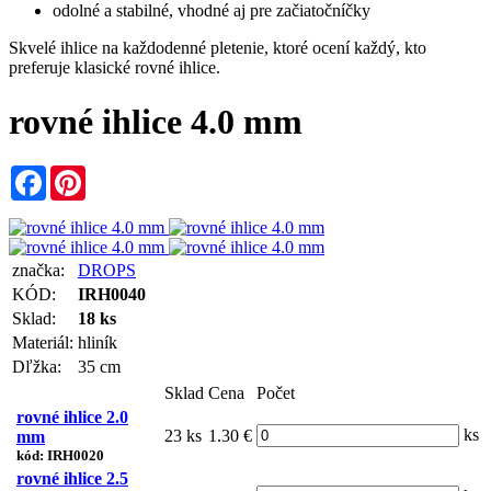
odolné a stabilné, vhodné aj pre začiatočníčky
Skvelé ihlice na každodenné pletenie, ktoré ocení každý, kto
preferuje klasické rovné ihlice.
rovné ihlice 4.0 mm
Facebook
Pinterest
značka:
DROPS
KÓD:
IRH0040
Sklad:
18 ks
Materiál:
hliník
Dľžka:
35 cm
Sklad
Cena
Počet
rovné ihlice 2.0
ks
23 ks
1.30 €
mm
kód: IRH0020
rovné ihlice 2.5