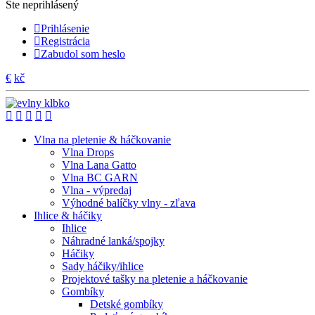
Ste neprihlásený
Prihlásenie
Registrácia
Zabudol som heslo
€
kč
Vlna na pletenie & háčkovanie
Vlna Drops
Vlna Lana Gatto
Vlna BC GARN
Vlna - výpredaj
Výhodné balíčky vlny - zľava
Ihlice & háčiky
Ihlice
Náhradné lanká/spojky
Háčiky
Sady háčiky/ihlice
Projektové tašky na pletenie a háčkovanie
Gombíky
Detské gombíky