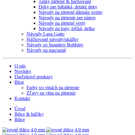
Tašky pletené & háčkované
Deky pre bábätká, detské deky
Návody na pletené dámske svetre
Návody na pletenie pre pánov
Návody na pletené vesty
Návody na topy, tričká, tielka
Návody Lana Gatto
Háčkované návody/ukážky
Návody zo špagátov Bobbiny
Návody na macramé
O nás
Novinky
Darčekové poukazy
Blog
Farby vo vlnách na pletenie
Zľavy na vlnu na pletenie
Kontakt
Úvod
Ihlice & háčiky
Ihlice