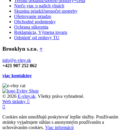
Termín dodania/spôsob dopravy+cena
Niečo viac o našich vlnách
Skupina priadzí/prepočet spotreby
Ošetrovanie priadze
Obchodné podmienky
Ochrana súkromia
Reklamácia, Výmena tovaru
Odstúpiť od zmluvy TU
Brooklyn s.r.o.
+
info@e-vlny.sk
+421 907 252 862
viac kontaktov
© 2026
E-vlny.sk
. Všetky práva vyhradené.
Web stránky
Cookies nám umožňujú poskytovať lepšie služby. Používaním
stránky vyjadrujete súhlas s anonymným používaním a
uchovávaním cookies.
Viac informácii