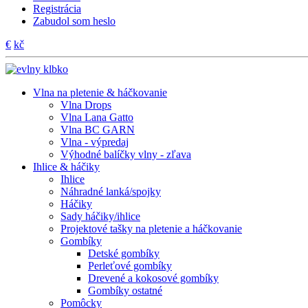
Registrácia
Zabudol som heslo
€
kč
Vlna na pletenie & háčkovanie
Vlna Drops
Vlna Lana Gatto
Vlna BC GARN
Vlna - výpredaj
Výhodné balíčky vlny - zľava
Ihlice & háčiky
Ihlice
Náhradné lanká/spojky
Háčiky
Sady háčiky/ihlice
Projektové tašky na pletenie a háčkovanie
Gombíky
Detské gombíky
Perleťové gombíky
Drevené a kokosové gombíky
Gombíky ostatné
Pomôcky