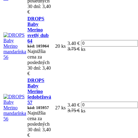
posledných
30 dní: 3,40
€
DROPS
Baby
Merino
svetlý dub
64
3.40 €
20 ks
kód: 105964
3.75 €
ks
Najnižšia
cena za
posledných
30 dní: 3,40
€
DROPS
Baby
Merino
šedobéžová
57
3.40 €
27 ks
kód: 105957
3.75 €
ks
Najnižšia
cena za
posledných
30 dní: 3,40
€