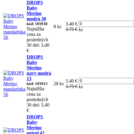
DROPS
Baby
Merino
modrá 30
3.40 €
kód: 105930
8 ks
Najnižšia
3.75 €
ks
cena za
posledných
30 dní: 3,40
€
DROPS
Baby
Merino
navy modrá
13
3.40 €
28 ks
kód: 105913
3.75 €
ks
Najnižšia
cena za
posledných
30 dní: 3,40
€
DROPS
Baby
Merino
petrol 42