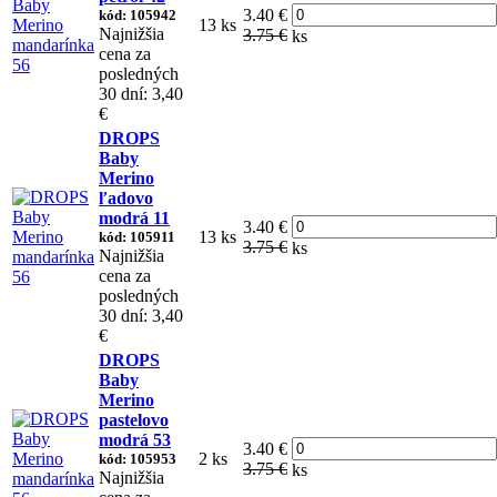
3.40 €
kód: 105942
13 ks
Najnižšia
3.75 €
ks
cena za
posledných
30 dní: 3,40
€
DROPS
Baby
Merino
ľadovo
modrá 11
3.40 €
13 ks
kód: 105911
3.75 €
ks
Najnižšia
cena za
posledných
30 dní: 3,40
€
DROPS
Baby
Merino
pastelovo
modrá 53
3.40 €
2 ks
kód: 105953
3.75 €
ks
Najnižšia