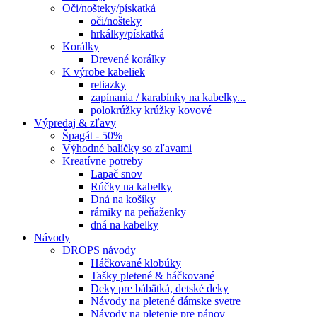
Oči/nošteky/pískatká
oči/nošteky
hrkálky/pískatká
Korálky
Drevené korálky
K výrobe kabeliek
retiazky
zapínania / karabínky na kabelky...
polokrúžky krúžky kovové
Výpredaj & zľavy
Špagát - 50%
Výhodné balíčky so zľavami
Kreatívne potreby
Lapač snov
Rúčky na kabelky
Dná na košíky
rámiky na peňaženky
dná na kabelky
Návody
DROPS návody
Háčkované klobúky
Tašky pletené & háčkované
Deky pre bábätká, detské deky
Návody na pletené dámske svetre
Návody na pletenie pre pánov