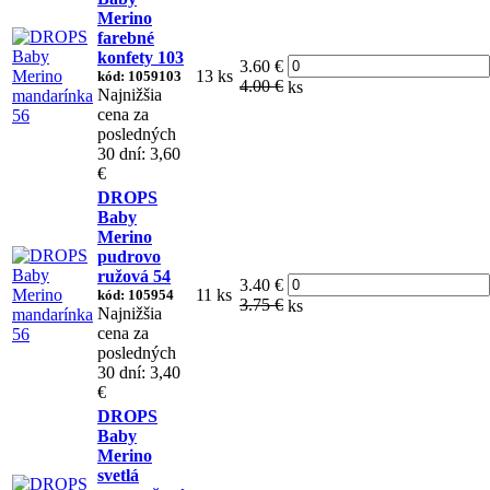
Merino
farebné
konfety 103
3.60 €
13 ks
kód: 1059103
4.00 €
ks
Najnižšia
cena za
posledných
30 dní: 3,60
€
DROPS
Baby
Merino
pudrovo
ružová 54
3.40 €
11 ks
kód: 105954
3.75 €
ks
Najnižšia
cena za
posledných
30 dní: 3,40
€
DROPS
Baby
Merino
svetlá