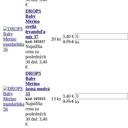
€
DROPS
Baby
Merino
svetlá
levanduľa
3.40 €
mix 37
20 ks
3.75 €
kód: 105937
ks
Najnižšia
cena za
posledných
30 dní: 3,40
€
DROPS
Baby
Merino
jasná modrá
33
3.40 €
13 ks
kód: 105933
3.75 €
ks
Najnižšia
cena za
posledných
30 dní: 3,40
€