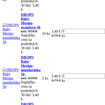
posledných
30 dní: 3,40
€
DROPS
Baby
Merino
oranžová 36
3.40 €
kód: 105936
16 ks
Najnižšia
3.75 €
ks
cena za
posledných
30 dní: 3,40
€
DROPS
Baby
Merino
mandarínka
56
3.40 €
2 ks
kód: 105956
3.75 €
ks
Najnižšia
cena za
posledných
30 dní: 3,40
€
DROPS