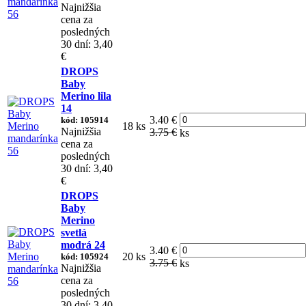
Najnižšia
cena za
posledných
30 dní: 3,40
€
DROPS
Baby
Merino lila
14
3.40 €
kód: 105914
18 ks
Najnižšia
3.75 €
ks
cena za
posledných
30 dní: 3,40
€
DROPS
Baby
Merino
svetlá
modrá 24
3.40 €
20 ks
kód: 105924
3.75 €
ks
Najnižšia
cena za
posledných
30 dní: 3,40