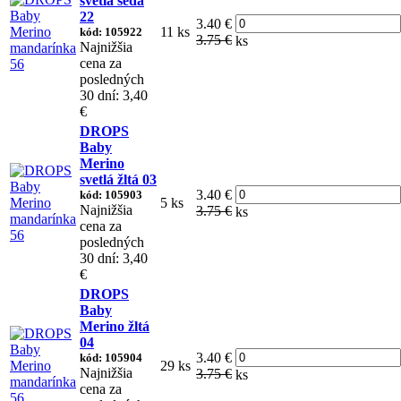
svetlá šedá
22
3.40 €
11 ks
kód: 105922
3.75 €
ks
Najnižšia
cena za
posledných
30 dní: 3,40
€
DROPS
Baby
Merino
svetlá žltá 03
3.40 €
kód: 105903
5 ks
Najnižšia
3.75 €
ks
cena za
posledných
30 dní: 3,40
€
DROPS
Baby
Merino žltá
04
3.40 €
kód: 105904
29 ks
Najnižšia
3.75 €
ks
cena za