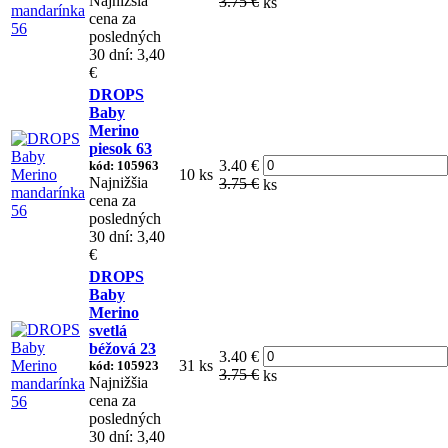
Najnižšia
3.75 €
ks
cena za
posledných
30 dní: 3,40
€
DROPS
Baby
Merino
piesok 63
3.40 €
kód: 105963
10 ks
Najnižšia
3.75 €
ks
cena za
posledných
30 dní: 3,40
€
DROPS
Baby
Merino
svetlá
béžová 23
3.40 €
31 ks
kód: 105923
3.75 €
ks
Najnižšia
cena za
posledných
30 dní: 3,40