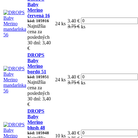
Baby
Merino
červená 16
3.40 €
kód: 105916
24 ks
Najnižšia
3.75 €
ks
cena za
posledných
30 dní: 3,40
€
DROPS
Baby
Merino
bordó 51
3.40 €
kód: 105951
24 ks
Najnižšia
3.75 €
ks
cena za
posledných
30 dní: 3,40
€
DROPS
Baby
Merino
blush 48
3.40 €
kód: 105948
10 ks