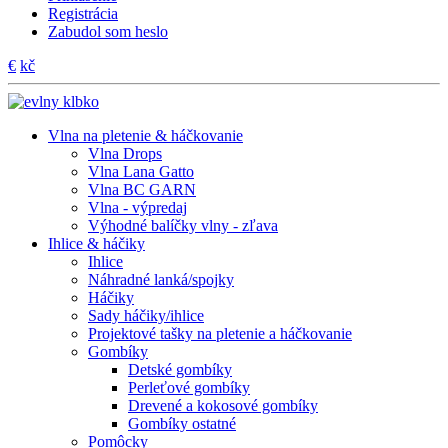
Registrácia
Zabudol som heslo
€
kč
Vlna na pletenie & háčkovanie
Vlna Drops
Vlna Lana Gatto
Vlna BC GARN
Vlna - výpredaj
Výhodné balíčky vlny - zľava
Ihlice & háčiky
Ihlice
Náhradné lanká/spojky
Háčiky
Sady háčiky/ihlice
Projektové tašky na pletenie a háčkovanie
Gombíky
Detské gombíky
Perleťové gombíky
Drevené a kokosové gombíky
Gombíky ostatné
Pomôcky