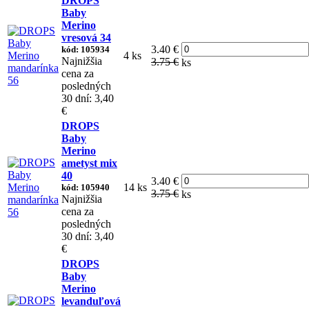
DROPS
Baby
Merino
vresová 34
3.40 €
kód: 105934
4 ks
Najnižšia
3.75 €
ks
cena za
posledných
30 dní: 3,40
€
DROPS
Baby
Merino
ametyst mix
40
3.40 €
14 ks
kód: 105940
3.75 €
ks
Najnižšia
cena za
posledných
30 dní: 3,40
€
DROPS
Baby
Merino
levanduľová