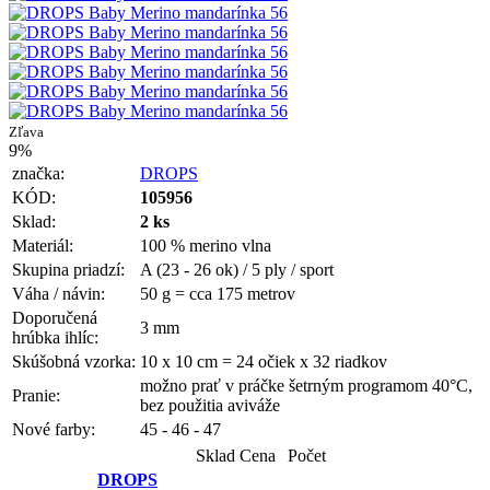
Zľava
9%
značka:
DROPS
KÓD:
105956
Sklad:
2 ks
Materiál:
100 % merino vlna
Skupina priadzí:
A (23 - 26 ok) / 5 ply / sport
Váha / návin:
50 g = cca 175 metrov
Doporučená
3 mm
hrúbka ihlíc:
Skúšobná vzorka:
10 x 10 cm = 24 očiek x 32 riadkov
možno prať v práčke šetrným programom 40°C,
Pranie:
bez použitia aviváže
Nové farby:
45 - 46 - 47
Sklad
Cena
Počet
DROPS