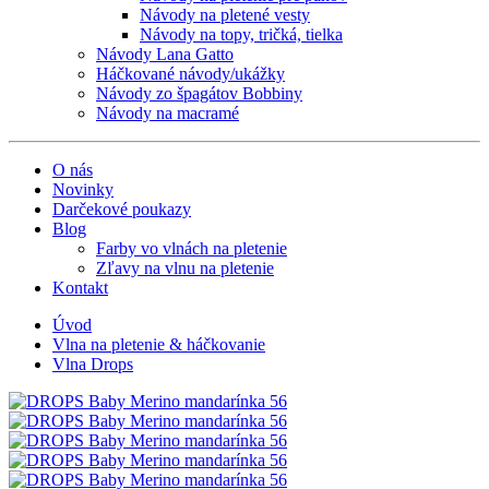
Návody na pletené vesty
Návody na topy, tričká, tielka
Návody Lana Gatto
Háčkované návody/ukážky
Návody zo špagátov Bobbiny
Návody na macramé
O nás
Novinky
Darčekové poukazy
Blog
Farby vo vlnách na pletenie
Zľavy na vlnu na pletenie
Kontakt
Úvod
Vlna na pletenie & háčkovanie
Vlna Drops