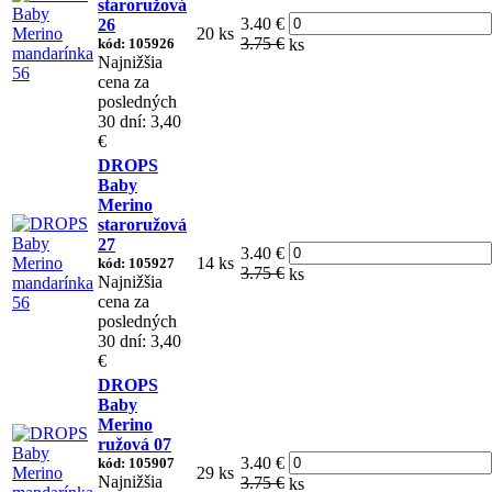
staroružová
3.40 €
26
20 ks
3.75 €
kód: 105926
ks
Najnižšia
cena za
posledných
30 dní: 3,40
€
DROPS
Baby
Merino
staroružová
27
3.40 €
14 ks
kód: 105927
3.75 €
ks
Najnižšia
cena za
posledných
30 dní: 3,40
€
DROPS
Baby
Merino
ružová 07
3.40 €
kód: 105907
29 ks
Najnižšia
3.75 €
ks