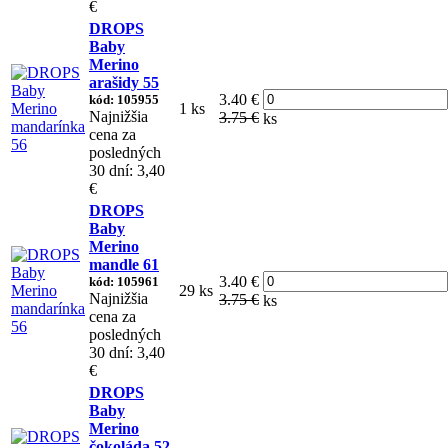
€
DROPS
Baby
Merino
arašidy 55
3.40 €
kód: 105955
1 ks
Najnižšia
3.75 €
ks
cena za
posledných
30 dní: 3,40
€
DROPS
Baby
Merino
mandle 61
3.40 €
kód: 105961
29 ks
Najnižšia
3.75 €
ks
cena za
posledných
30 dní: 3,40
€
DROPS
Baby
Merino
čokoláda 52