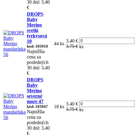
30 dní: 3,40
€
DROPS
Baby
Merino
svetlá
tyrkysová
3.40 €
10
44 ks
3.75 €
kód: 105910
ks
Najnižšia
cena za
posledných
30 dní: 3,40
€
DROPS
Baby
Merino
severné
more 47
3.40 €
18 ks
kód: 105947
3.75 €
ks
Najnižšia
cena za
posledných
30 dní: 3,40
€