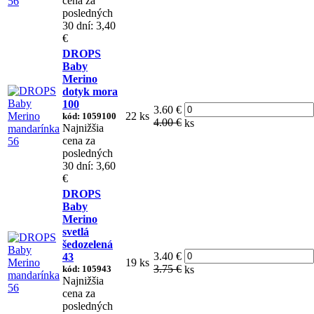
cena za
posledných
30 dní: 3,40
€
DROPS
Baby
Merino
dotyk mora
100
3.60 €
22 ks
kód: 1059100
4.00 €
ks
Najnižšia
cena za
posledných
30 dní: 3,60
€
DROPS
Baby
Merino
svetlá
šedozelená
3.40 €
43
19 ks
3.75 €
kód: 105943
ks
Najnižšia
cena za
posledných