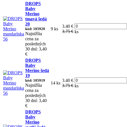
DROPS
Baby
Merino
tmavá šedá
20
3.40 €
9 ks
kód: 105920
3.75 €
ks
Najnižšia
cena za
posledných
30 dní: 3,40
€
DROPS
Baby
Merino šedá
19
3.40 €
kód: 105919
14 ks
Najnižšia
3.75 €
ks
cena za
posledných
30 dní: 3,40
€
DROPS
Baby
Merino