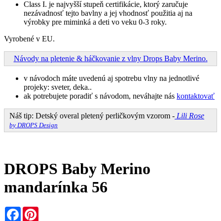
Class I. je najvyšší stupeň certifikácie, ktorý zaručuje
nezávadnosť tejto bavlny a jej vhodnosť použitia aj na
výrobky pre miminká a deti vo veku 0-3 roky.
Vyrobené v EU.
Návody na pletenie & háčkovanie z vlny Drops Baby Merino.
v návodoch máte uvedenú aj spotrebu vlny na jednotlivé
projeky: sveter, deka..
ak potrebujete poradiť s návodom, neváhajte nás
kontaktovať
Náš tip: Detský overal pletený perličkovým vzorom -
Lili Rose
by DROPS Design
DROPS Baby Merino
mandarínka 56
Facebook
Pinterest