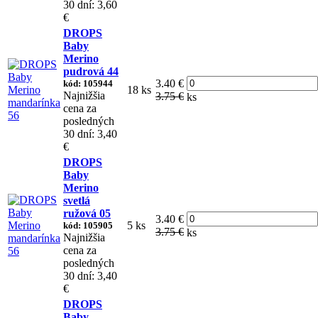
30 dní: 3,60
€
DROPS
Baby
Merino
pudrová 44
3.40 €
kód: 105944
18 ks
Najnižšia
3.75 €
ks
cena za
posledných
30 dní: 3,40
€
DROPS
Baby
Merino
svetlá
ružová 05
3.40 €
5 ks
kód: 105905
3.75 €
ks
Najnižšia
cena za
posledných
30 dní: 3,40
€
DROPS
Baby