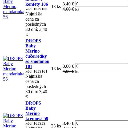
3.40 €
konfety 106
13 ks
4.00 €
kód: 1059106
ks
Najnižšia
cena za
posledných
30 dní: 3,40
€
DROPS
Baby
Merino
čučoriedky
so smotanou
3.60 €
101
13 ks
4.00 €
kód: 1059101
ks
Najnižšia
cena za
posledných
30 dní: 3,40
€
DROPS
Baby
Merino
krémová 59
3.40 €
kód: 105959
23 ks