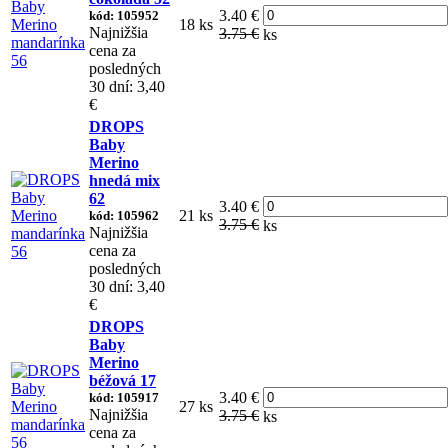
3.40 €
kód: 105952
18 ks
Najnižšia
3.75 €
ks
cena za
posledných
30 dní: 3,40
€
DROPS
Baby
Merino
hnedá mix
62
3.40 €
21 ks
kód: 105962
3.75 €
ks
Najnižšia
cena za
posledných
30 dní: 3,40
€
DROPS
Baby
Merino
béžová 17
3.40 €
kód: 105917
27 ks
Najnižšia
3.75 €
ks
cena za