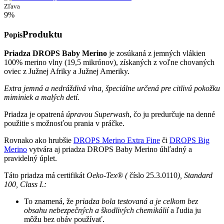
Zľava
9%
Produktu
Popis
Priadza DROPS Baby Merino
je zosúkaná z jemných vlákien
100% merino vlny (19,5 mikrónov), získaných z voľne chovaných
oviec z Južnej Afriky a Južnej Ameriky.
Extra jemná a nedráždivá vlna, špeciálne určená pre citlivú pokožku
miminiek a malých detí.
Priadza je opatrená
úpravou Superwash
, čo ju predurčuje na denné
použitie s možnosťou prania v práčke.
Rovnako ako hrubšie
DROPS Merino Extra Fine
či
DROPS Big
Merino
vytvára aj priadza DROPS Baby Merino úhľadný a
pravidelný úplet.
Táto priadza má certifikát
Oeko-Tex® (
číslo 25.3.0110
)
, Standard
100, Class I.:
To znamená, že
priadza bola testovaná a je celkom bez
obsahu nebezpečných a škodlivých chemikálií
a ľudia ju
môžu bez obáv používať.