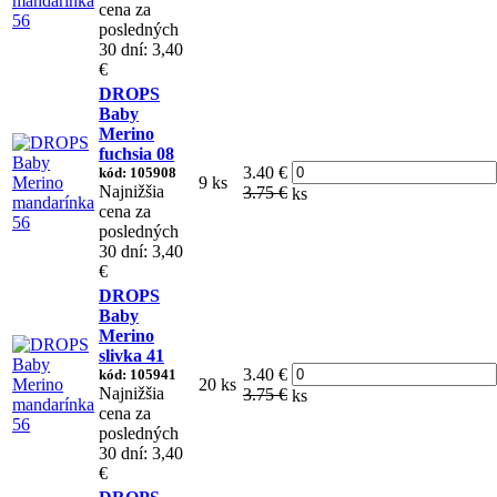
cena za
posledných
30 dní: 3,40
€
DROPS
Baby
Merino
fuchsia 08
3.40 €
kód: 105908
9 ks
Najnižšia
3.75 €
ks
cena za
posledných
30 dní: 3,40
€
DROPS
Baby
Merino
slivka 41
3.40 €
kód: 105941
20 ks
Najnižšia
3.75 €
ks
cena za
posledných
30 dní: 3,40
€