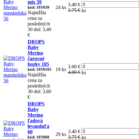
mix 39
3.40 €
24 ks
kód: 105939
3.75 €
ks
Najnižšia
cena za
posledných
30 dní: 3,40
€
DROPS
Baby
Merino
čarovné
bozky 105
3.60 €
19 ks
kód: 1059105
4.00 €
ks
Najnižšia
cena za
posledných
30 dní: 3,60
€
DROPS
Baby
Merino
ľadová
levanduľa
3.40 €
60
29 ks
3.75 €
kód: 105960
ks