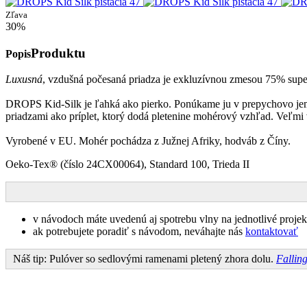
Zľava
30%
Produktu
Popis
Luxusná
, vzdušná počesaná priadza je exkluzívnou zmesou 75% su
DROPS Kid-Silk je ľahká ako pierko. Ponúkame ju v prepychovo jemn
priadzami ako príplet, ktorý dodá pletenine mohérový vzhľad. Veľmi vh
Vyrobené v EU. Mohér pochádza z Južnej Afriky, hodváb z Číny.
Oeko-Tex® (číslo 24CX00064), Standard 100, Trieda II
v návodoch máte uvedenú aj spotrebu vlny na jednotlivé projeky
ak potrebujete poradiť s návodom, neváhajte nás
kontaktovať
Náš tip: Pulóver so sedlovými ramenami pletený zhora dolu.
Fallin