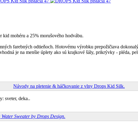
per kid mohéru a 25% morušového hodvábu.
ých farebných odtieňoch. Hotovému výrobku prepožičiava dokonalý vz
odná je na menšie úplety ako sú krajkové šály, prikrývky - pléda, pele
Návody na pletenie & háčkovanie z vlny Drops Kid Silk.
: sveter, deka..
g Water Sweater by Drops Design.