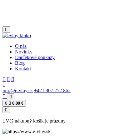
O nás
Novinky
Darčekové poukazy
Blog
Kontakt
info@e-vlny.sk
+421 907 252 862
0
0.00 €
Váš nákupný košík je prázdny