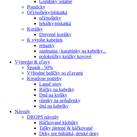
Gombíky ostatné
Pomôcky
Oči/nošteky/pískatká
oči/nošteky
hrkálky/pískatká
Korálky
Drevené korálky
K výrobe kabeliek
retiazky
zapínania / karabínky na kabelky...
polokrúžky krúžky kovové
Výpredaj & zľavy
Špagát - 50%
Výhodné balíčky so zľavami
Kreatívne potreby
Lapač snov
Rúčky na kabelky
Dná na košíky
rámiky na peňaženky
dná na kabelky
Návody
DROPS návody
Háčkované klobúky
Tašky pletené & háčkované
Deky pre bábätká, detské deky