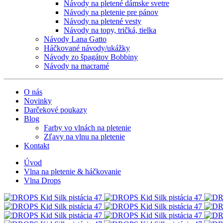
Návody na pletené dámske svetre
Návody na pletenie pre pánov
Návody na pletené vesty
Návody na topy, tričká, tielka
Návody Lana Gatto
Háčkované návody/ukážky
Návody zo špagátov Bobbiny
Návody na macramé
O nás
Novinky
Darčekové poukazy
Blog
Farby vo vlnách na pletenie
Zľavy na vlnu na pletenie
Kontakt
Úvod
Vlna na pletenie & háčkovanie
Vlna Drops