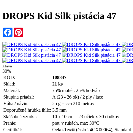
DROPS Kid Silk pistácia 47
Facebook
Pinterest
Zľava
30%
KÓD:
108847
Sklad:
21 ks
Materiál:
75% mohér, 25% hodváb
Skupina priadzí:
A (23 - 26 ok) / 2 ply / lace
Váha / návin:
25 g = cca 210 metrov
Doporučená hrúbka ihlíc:
3,5 mm
Skúšobná vzorka:
10 x 10 cm = 23 očiek x 30 riadkov
Pranie:
prať v rukách, max 30°C
Certifikát:
Oeko-Tex® (číslo 24CX00064), Standard 1