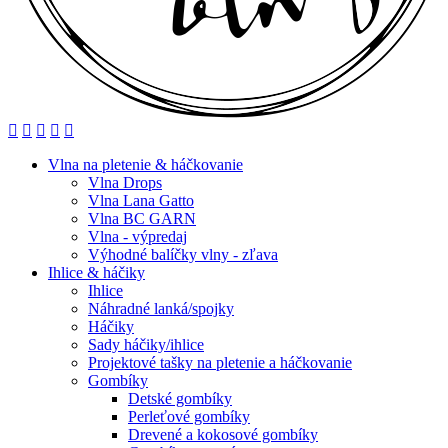
Vlna na pletenie & háčkovanie
Vlna Drops
Vlna Lana Gatto
Vlna BC GARN
Vlna - výpredaj
Výhodné balíčky vlny - zľava
Ihlice & háčiky
Ihlice
Náhradné lanká/spojky
Háčiky
Sady háčiky/ihlice
Projektové tašky na pletenie a háčkovanie
Gombíky
Detské gombíky
Perleťové gombíky
Drevené a kokosové gombíky