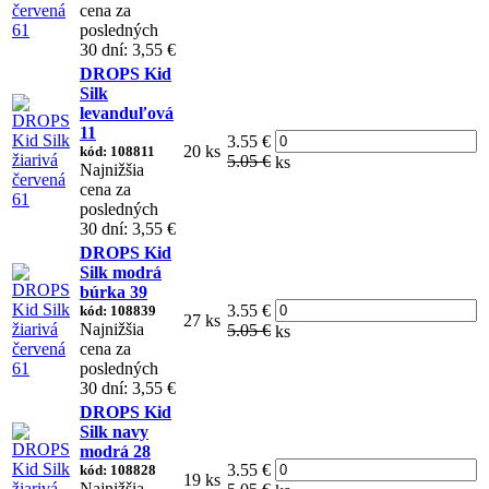
cena za
posledných
30 dní: 3,55 €
DROPS Kid
Silk
levanduľová
11
3.55 €
20 ks
kód: 108811
5.05 €
ks
Najnižšia
cena za
posledných
30 dní: 3,55 €
DROPS Kid
Silk modrá
búrka 39
3.55 €
kód: 108839
27 ks
Najnižšia
5.05 €
ks
cena za
posledných
30 dní: 3,55 €
DROPS Kid
Silk navy
modrá 28
3.55 €
kód: 108828
19 ks
Najnižšia