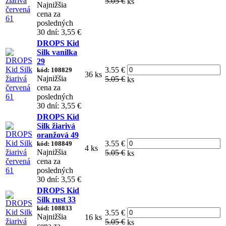
5.05 €
ks
Najnižšia
cena za
posledných
30 dní: 3,55 €
DROPS Kid
Silk vanilka
29
3.55 €
kód: 108829
36 ks
Najnižšia
5.05 €
ks
cena za
posledných
30 dní: 3,55 €
DROPS Kid
Silk žiarivá
oranžová 49
3.55 €
kód: 108849
4 ks
Najnižšia
5.05 €
ks
cena za
posledných
30 dní: 3,55 €
DROPS Kid
Silk rust 33
kód: 108833
3.55 €
Najnižšia
16 ks
5.05 €
ks
cena za