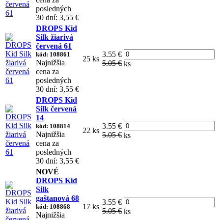
posledných
30 dní: 3,55 €
DROPS Kid
Silk žiarivá
červená 61
3.55 €
kód: 108861
25 ks
Najnižšia
5.05 €
ks
cena za
posledných
30 dní: 3,55 €
DROPS Kid
Silk červená
14
3.55 €
kód: 108814
22 ks
Najnižšia
5.05 €
ks
cena za
posledných
30 dní: 3,55 €
NOVÉ
DROPS Kid
Silk
gaštanová 68
3.55 €
17 ks
kód: 108868
5.05 €
ks
Najnižšia