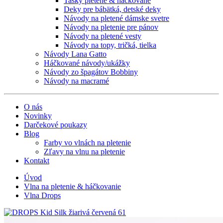
Tašky pletené & háčkované
Deky pre bábätká, detské deky
Návody na pletené dámske svetre
Návody na pletenie pre pánov
Návody na pletené vesty
Návody na topy, tričká, tielka
Návody Lana Gatto
Háčkované návody/ukážky
Návody zo špagátov Bobbiny
Návody na macramé
O nás
Novinky
Darčekové poukazy
Blog
Farby vo vlnách na pletenie
Zľavy na vlnu na pletenie
Kontakt
Úvod
Vlna na pletenie & háčkovanie
Vlna Drops