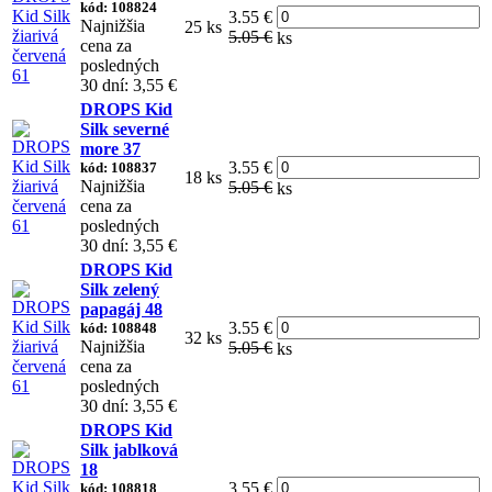
kód: 108824
3.55 €
Najnižšia
25 ks
5.05 €
ks
cena za
posledných
30 dní: 3,55 €
DROPS Kid
Silk severné
more 37
3.55 €
kód: 108837
18 ks
Najnižšia
5.05 €
ks
cena za
posledných
30 dní: 3,55 €
DROPS Kid
Silk zelený
papagáj 48
3.55 €
kód: 108848
32 ks
Najnižšia
5.05 €
ks
cena za
posledných
30 dní: 3,55 €
DROPS Kid
Silk jablková
18
3.55 €
kód: 108818