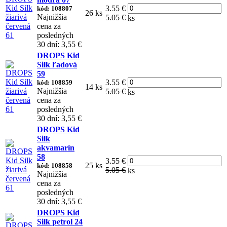
3.55 €
kód: 108807
26 ks
Najnižšia
5.05 €
ks
cena za
posledných
30 dní: 3,55 €
DROPS Kid
Silk ľadová
59
3.55 €
kód: 108859
14 ks
Najnižšia
5.05 €
ks
cena za
posledných
30 dní: 3,55 €
DROPS Kid
Silk
akvamarín
58
3.55 €
25 ks
kód: 108858
5.05 €
ks
Najnižšia
cena za
posledných
30 dní: 3,55 €
DROPS Kid
Silk petrol 24