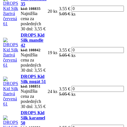
35
3.55 €
kód: 108835
20 ks
Najnižšia
5.05 €
ks
cena za
posledných
30 dní: 3,55 €
DROPS Kid
Silk mandle
42
3.55 €
kód: 108842
19 ks
Najnižšia
5.05 €
ks
cena za
posledných
30 dní: 3,55 €
DROPS Kid
Silk nugát 51
kód: 108851
3.55 €
Najnižšia
24 ks
5.05 €
ks
cena za
posledných
30 dní: 3,55 €
DROPS Kid
Silk karamel
50