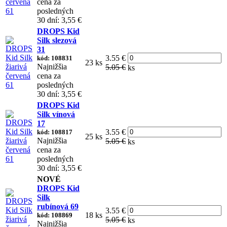
cena za
posledných
30 dní: 3,55 €
DROPS Kid
Silk slezová
31
3.55 €
kód: 108831
23 ks
Najnižšia
5.05 €
ks
cena za
posledných
30 dní: 3,55 €
DROPS Kid
Silk vínová
17
3.55 €
kód: 108817
25 ks
Najnižšia
5.05 €
ks
cena za
posledných
30 dní: 3,55 €
NOVÉ
DROPS Kid
Silk
rubínová 69
3.55 €
18 ks
kód: 108869
5.05 €
ks
Najnižšia