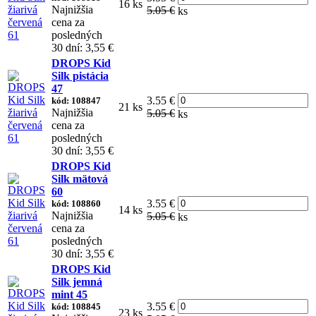
16 ks
Najnižšia
5.05 €
ks
cena za
posledných
30 dní: 3,55 €
DROPS Kid
Silk pistácia
47
3.55 €
kód: 108847
21 ks
Najnižšia
5.05 €
ks
cena za
posledných
30 dní: 3,55 €
DROPS Kid
Silk mätová
60
3.55 €
kód: 108860
14 ks
Najnižšia
5.05 €
ks
cena za
posledných
30 dní: 3,55 €
DROPS Kid
Silk jemná
mint 45
3.55 €
kód: 108845
23 ks