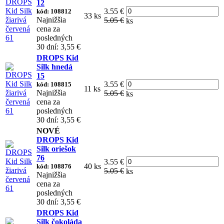
12
3.55 €
kód: 108812
33 ks
Najnižšia
5.05 €
ks
cena za
posledných
30 dní: 3,55 €
DROPS Kid
Silk hnedá
15
3.55 €
kód: 108815
11 ks
Najnižšia
5.05 €
ks
cena za
posledných
30 dní: 3,55 €
NOVÉ
DROPS Kid
Silk oriešok
76
3.55 €
40 ks
kód: 108876
5.05 €
ks
Najnižšia
cena za
posledných
30 dní: 3,55 €
DROPS Kid
Silk čokoláda