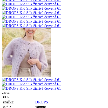
Zľava
30%
značka:
DROPS
KÓD:
108861