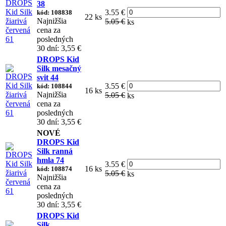
38
3.55 €
kód: 108838
22 ks
Najnižšia
5.05 €
ks
cena za
posledných
30 dní: 3,55 €
DROPS Kid
Silk mesačný
svit 44
3.55 €
kód: 108844
16 ks
Najnižšia
5.05 €
ks
cena za
posledných
30 dní: 3,55 €
NOVÉ
DROPS Kid
Silk ranná
hmla 74
3.55 €
16 ks
kód: 108874
5.05 €
ks
Najnižšia
cena za
posledných
30 dní: 3,55 €
DROPS Kid
Silk