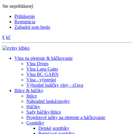
Ste neprihlásený
Prihlásenie
Registrácia
Zabudol som heslo
€
kč
Vlna na pletenie & háčkovanie
Vlna Drops
Vlna Lana Gatto
Vlna BC GARN
Vlna - výpredaj
Výhodné balíčky vlny - zľava
Ihlice & háčiky
Ihlice
Náhradné lanká/spojky
Háčiky
Sady háčiky/ihlice
Projektové tašky na pletenie a háčkovanie
Gombíky
Detské gombíky
Perleťové gombíky