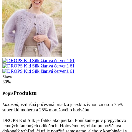
Zľava
30%
Produktu
Popis
Luxusná
, vzdušná počesaná priadza je exkluzívnou zmesou 75%
super kid mohéru a 25% morušového hodvábu.
DROPS Kid-Silk je ľahká ako pierko. Ponúkame ju v prepychovo
jemných farebných odtieňoch. Hotovému výrobku prepožičiava
dokonalý vzhľad, či už je použitá samostatne, alebo v kombinácii s