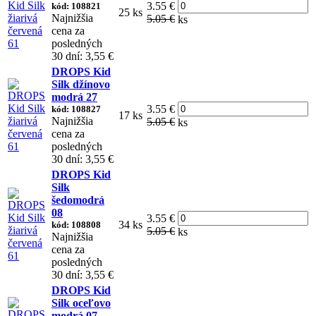
3.55 €
kód: 108821
25 ks
Najnižšia
5.05 €
ks
cena za
posledných
30 dní: 3,55 €
DROPS Kid
Silk džínovo
modrá 27
3.55 €
kód: 108827
17 ks
Najnižšia
5.05 €
ks
cena za
posledných
30 dní: 3,55 €
DROPS Kid
Silk
šedomodrá
08
3.55 €
34 ks
kód: 108808
5.05 €
ks
Najnižšia
cena za
posledných
30 dní: 3,55 €
DROPS Kid
Silk oceľovo
modrá 07