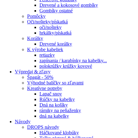
Drevené a kokosové gombíky
Gombíky ostatné
Pomôcky
Oči/nošteky/pískatká
oči/nošteky
hrkálky/pískatká
Korálky
Drevené korálky
K výrobe kabeliek
retiazky
zapínania / karabínky na kabelky...
polokrúžky krúžky kovové
Výpredaj & zľavy
Špagát - 50%
Výhodné balíčky so zľavami
Kreatívne potreby
Lapač snov
Rúčky na kabelky
Dná na košíky
rámiky na peňaženky
dná na kabelky
Návody
DROPS návody
Háčkované klobúky