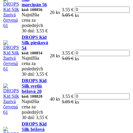
marcipán 56
3.55 €
kód: 108856
26 ks
Najnižšia
5.05 €
ks
cena za
posledných
30 dní: 3,55 €
DROPS Kid
Silk piesková
54
3.55 €
kód: 108854
28 ks
Najnižšia
5.05 €
ks
cena za
posledných
30 dní: 3,55 €
DROPS Kid
Silk svetlá
béžová 20
3.55 €
kód: 108820
40 ks
Najnižšia
5.05 €
ks
cena za
posledných
30 dní: 3,55 €
DROPS Kid
Silk béžová