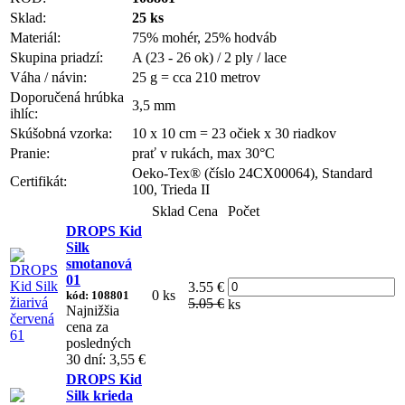
Sklad:
25 ks
Materiál:
75% mohér, 25% hodváb
Skupina priadzí:
A (23 - 26 ok) / 2 ply / lace
Váha / návin:
25 g = cca 210 metrov
Doporučená hrúbka
3,5 mm
ihlíc:
Skúšobná vzorka:
10 x 10 cm = 23 očiek x 30 riadkov
Pranie:
prať v rukách, max 30°C
Oeko-Tex® (číslo 24CX00064), Standard
Certifikát:
100, Trieda II
Sklad
Cena
Počet
DROPS Kid
Silk
smotanová
01
3.55 €
0 ks
kód: 108801
5.05 €
ks
Najnižšia
cena za
posledných
30 dní: 3,55 €
DROPS Kid
Silk krieda