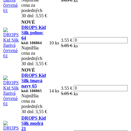
5.05 €
ks
cena za
posledných
30 dní: 3,55 €
NOVÉ
DROPS Kid
Silk polnoc
64
3.55 €
10 ks
kód: 108864
5.05 €
ks
Najnižšia
cena za
posledných
30 dní: 3,55 €
NOVÉ
DROPS Kid
Silk tmavá
navy 65
3.55 €
14 ks
kód: 108865
5.05 €
ks
Najnižšia
cena za
posledných
30 dní: 3,55 €
DROPS Kid
Silk modrá
21