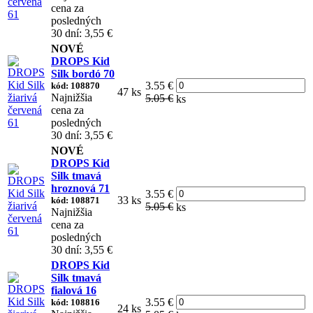
cena za
posledných
30 dní: 3,55 €
NOVÉ
DROPS Kid
Silk bordó 70
3.55 €
kód: 108870
47 ks
Najnižšia
5.05 €
ks
cena za
posledných
30 dní: 3,55 €
NOVÉ
DROPS Kid
Silk tmavá
hroznová 71
3.55 €
33 ks
kód: 108871
5.05 €
ks
Najnižšia
cena za
posledných
30 dní: 3,55 €
DROPS Kid
Silk tmavá
fialová 16
3.55 €
kód: 108816
24 ks