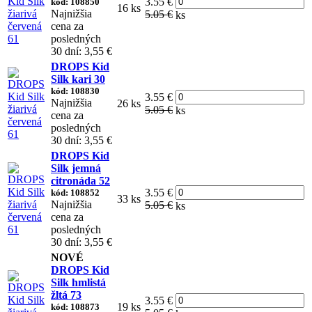
3.55 €
kód: 108850
16 ks
Najnižšia
5.05 €
ks
cena za
posledných
30 dní: 3,55 €
DROPS Kid
Silk kari 30
kód: 108830
3.55 €
Najnižšia
26 ks
5.05 €
ks
cena za
posledných
30 dní: 3,55 €
DROPS Kid
Silk jemná
citronáda 52
3.55 €
kód: 108852
33 ks
Najnižšia
5.05 €
ks
cena za
posledných
30 dní: 3,55 €
NOVÉ
DROPS Kid
Silk hmlistá
žltá 73
3.55 €
19 ks
kód: 108873