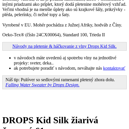
inými priadzami ako príplet, ktorý dodá pletenine mohérový vzhľad.
Veľmi vhodná je na menšie úplety ako sú krajkové šály, prikrývky -
pléda, pelerínky, či nežné topy a šaty.
Vyrobené v EU. Mohér pochádza z Južnej Afriky, hodváb z Číny.
Oeko-Tex® (číslo 24CX00064), Standard 100, Trieda II
Návody na pletenie & háčkovanie z vlny Drops Kid Silk.
v návodoch máte uvedenú aj spotrebu vlny na jednotlivé
projeky: sveter, deka..
ak potrebujete poradiť s návodom, neváhajte nás
kontaktovať
Náš tip: Pulóver so sedlovými ramenami pletený zhora dolu.
Falling Water Sweater by Drops Design.
DROPS Kid Silk žiarivá