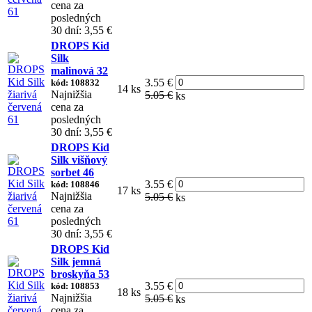
cena za
posledných
30 dní: 3,55 €
DROPS Kid
Silk
malinová 32
3.55 €
kód: 108832
14 ks
Najnižšia
5.05 €
ks
cena za
posledných
30 dní: 3,55 €
DROPS Kid
Silk višňový
sorbet 46
3.55 €
kód: 108846
17 ks
Najnižšia
5.05 €
ks
cena za
posledných
30 dní: 3,55 €
DROPS Kid
Silk jemná
broskyňa 53
3.55 €
kód: 108853
18 ks
Najnižšia
5.05 €
ks
cena za