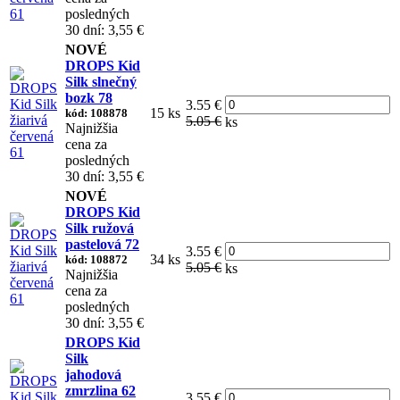
posledných
30 dní: 3,55 €
NOVÉ
DROPS Kid
Silk slnečný
bozk 78
3.55 €
15 ks
kód: 108878
5.05 €
ks
Najnižšia
cena za
posledných
30 dní: 3,55 €
NOVÉ
DROPS Kid
Silk ružová
pastelová 72
3.55 €
34 ks
kód: 108872
5.05 €
ks
Najnižšia
cena za
posledných
30 dní: 3,55 €
DROPS Kid
Silk
jahodová
zmrzlina 62
3.55 €