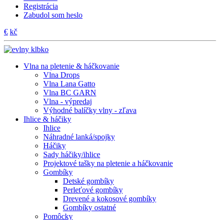
Registrácia
Zabudol som heslo
€
kč
Vlna na pletenie & háčkovanie
Vlna Drops
Vlna Lana Gatto
Vlna BC GARN
Vlna - výpredaj
Výhodné balíčky vlny - zľava
Ihlice & háčiky
Ihlice
Náhradné lanká/spojky
Háčiky
Sady háčiky/ihlice
Projektové tašky na pletenie a háčkovanie
Gombíky
Detské gombíky
Perleťové gombíky
Drevené a kokosové gombíky
Gombíky ostatné
Pomôcky