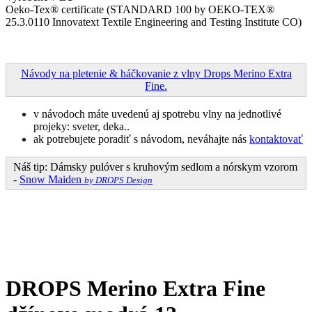
Oeko-Tex® certificate (STANDARD 100 by OEKO-TEX®
25.3.0110 Innovatext Textile Engineering and Testing Institute CO)
Návody na pletenie & háčkovanie z vlny Drops Merino Extra
Fine.
v návodoch máte uvedenú aj spotrebu vlny na jednotlivé
projeky: sveter, deka..
ak potrebujete poradiť s návodom, neváhajte nás
kontaktovať
Náš tip: Dámsky pulóver s kruhovým sedlom a nórskym vzorom
-
Snow Maiden
by DROPS Design
DROPS Merino Extra Fine