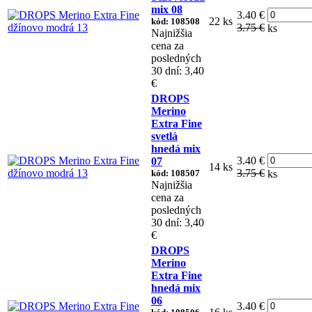
mix 08
3.40 €
22 ks
kód: 108508
3.75 €
ks
Najnižšia
cena za
posledných
30 dní: 3,40
€
DROPS
Merino
Extra Fine
svetlá
hnedá mix
3.40 €
07
14 ks
3.75 €
kód: 108507
ks
Najnižšia
cena za
posledných
30 dní: 3,40
€
DROPS
Merino
Extra Fine
hnedá mix
06
3.40 €