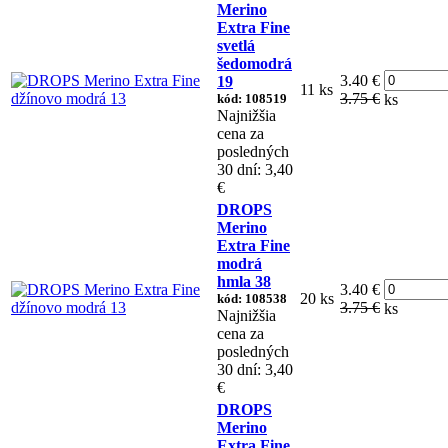
Merino
Extra Fine
svetlá
šedomodrá
3.40 €
19
11 ks
3.75 €
kód: 108519
ks
Najnižšia
cena za
posledných
30 dní: 3,40
€
DROPS
Merino
Extra Fine
modrá
hmla 38
3.40 €
20 ks
kód: 108538
3.75 €
ks
Najnižšia
cena za
posledných
30 dní: 3,40
€
DROPS
Merino
Extra Fine