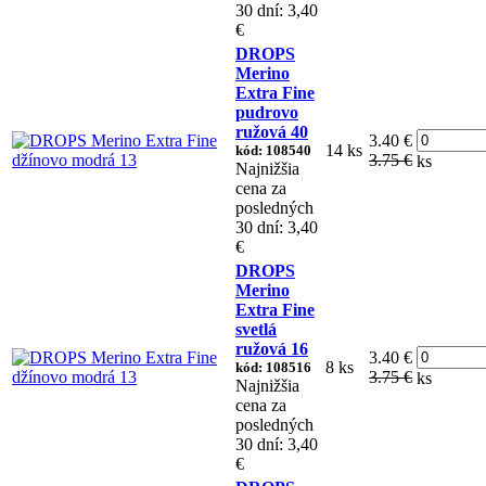
30 dní: 3,40
€
DROPS
Merino
Extra Fine
pudrovo
ružová 40
3.40 €
14 ks
kód: 108540
3.75 €
ks
Najnižšia
cena za
posledných
30 dní: 3,40
€
DROPS
Merino
Extra Fine
svetlá
ružová 16
3.40 €
8 ks
kód: 108516
3.75 €
ks
Najnižšia
cena za
posledných
30 dní: 3,40
€