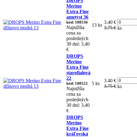
DROPS
Merino
Extra Fine
ametyst 36
3.40 €
kód: 108536
13 ks
Najnižšia
3.75 €
ks
cena za
posledných
30 dní: 3,40
€
DROPS
Merino
Extra Fine
starofialová
22
3.40 €
5 ks
kód: 108522
3.75 €
ks
Najnižšia
cena za
posledných
30 dní: 3,40
€
DROPS
Merino
Extra Fine
kráľovská