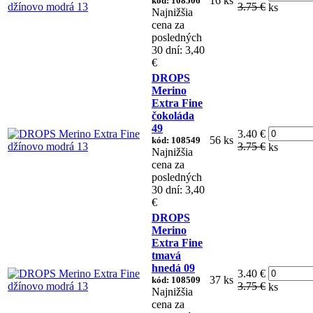
16 ks
kód: 108506
3.75 €
ks
Najnižšia
cena za
posledných
30 dní: 3,40
€
DROPS
Merino
Extra Fine
čokoláda
49
3.40 €
56 ks
kód: 108549
3.75 €
ks
Najnižšia
cena za
posledných
30 dní: 3,40
€
DROPS
Merino
Extra Fine
tmavá
hnedá 09
3.40 €
37 ks
kód: 108509
3.75 €
ks
Najnižšia
cena za