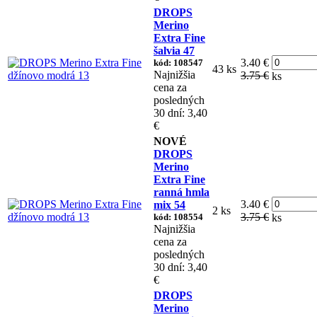
DROPS
Merino
Extra Fine
šalvia 47
3.40 €
kód: 108547
43 ks
Najnižšia
3.75 €
ks
cena za
posledných
30 dní: 3,40
€
NOVÉ
DROPS
Merino
Extra Fine
ranná hmla
3.40 €
mix 54
2 ks
3.75 €
kód: 108554
ks
Najnižšia
cena za
posledných
30 dní: 3,40
€
DROPS
Merino