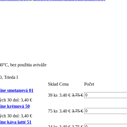
0°C, bez použitia aviváže
, Trieda I
Sklad
Cena
Počet
ine smotanová 01
39 ks
3.40 €
3.75 €
ých 30 dní: 3,40 €
ine krémová 50
75 ks
3.40 €
3.75 €
ých 30 dní: 3,40 €
e káva latté 51
24 ks
3.40 €
3.75 €