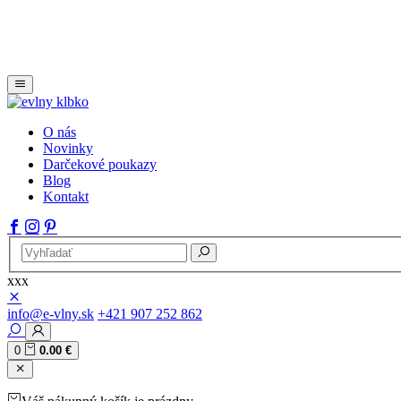
O nás
Novinky
Darčekové poukazy
Blog
Kontakt
xxx
info@e-vlny.sk
+421 907 252 862
0
0.00 €