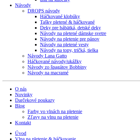
Návody
DROPS návody
Háčkované klobúky
Tašky pletené & háčkované
Deky pre bábätká, detské deky
Návody na pletené dámske svetre
Návody na pletenie pre pánov
Návody na pletené vesty
Návody na topy, tričká, tielka
Návody Lana Gatto
Háčkované návody/ukážky
Návody zo špagátov Bobbiny
Návody na macramé
O nás
Novinky
Darčekové poukazy
Blog
Farby vo vlnách na pletenie
Zľavy na vlnu na pletenie
Kontakt
Úvod
Vlna na pletenie & háčkovanie