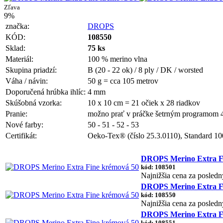
Zľava
9%
značka:
DROPS
KÓD:
108550
Sklad:
75 ks
Materiál:
100 % merino vlna
Skupina priadzí:
B (20 - 22 ok) / 8 ply / DK / worsted
Váha / návin:
50 g = cca 105 metrov
Doporučená hrúbka ihlíc:
4 mm
Skúšobná vzorka:
10 x 10 cm = 21 očiek x 28 riadkov
Pranie:
možno prať v práčke šetrným programom 4
Nové farby:
50 - 51 - 52 - 53
Certifikát:
Oeko-Tex® (číslo 25.3.0110), Standard 100
DROPS Merino Extra F
kód: 108501
Najnižšia cena za posledn
DROPS Merino Extra F
kód: 108550
Najnižšia cena za posledn
DROPS Merino Extra Fin
kód: 108551