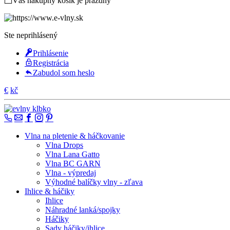
Váš nákupný košík je prázdny
Ste neprihlásený
Prihlásenie
Registrácia
Zabudol som heslo
€
kč
Vlna na pletenie & háčkovanie
Vlna Drops
Vlna Lana Gatto
Vlna BC GARN
Vlna - výpredaj
Výhodné balíčky vlny - zľava
Ihlice & háčiky
Ihlice
Náhradné lanká/spojky
Háčiky
Sady háčiky/ihlice