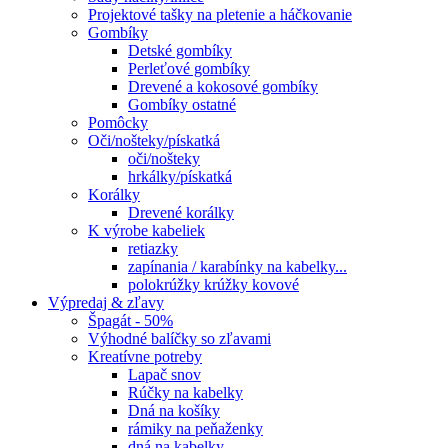
Projektové tašky na pletenie a háčkovanie
Gombíky
Detské gombíky
Perleťové gombíky
Drevené a kokosové gombíky
Gombíky ostatné
Pomôcky
Oči/nošteky/pískatká
oči/nošteky
hrkálky/pískatká
Korálky
Drevené korálky
K výrobe kabeliek
retiazky
zapínania / karabínky na kabelky...
polokrúžky krúžky kovové
Výpredaj & zľavy
Špagát - 50%
Výhodné balíčky so zľavami
Kreatívne potreby
Lapač snov
Rúčky na kabelky
Dná na košíky
rámiky na peňaženky
dná na kabelky