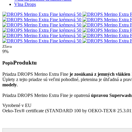
Vlna Drops
Zľava
9%
Produktu
Popis
Priadza DROPS Merino Extra Fine
je zosúkaná z jemných vlákien
Úplety z tejto priadze sú veľmi pohodlné, pletenina je úhľadná a pr
modely
.
Priadza DROPS Merino Extra Fine je opatrená
úpravou Superwash
Vyrobené v EU
Oeko-Tex® certificate (STANDARD 100 by OEKO-TEX® 25.3.0110 Inn