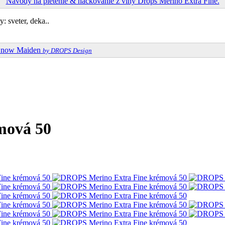
Návody na pletenie & háčkovanie z vlny Drops Merino Extra Fine.
: sveter, deka..
Snow Maiden
by DROPS Design
mová 50