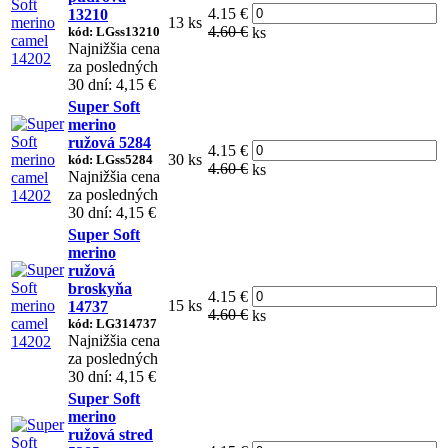
4.15 €
13210
13 ks
4.60 €
kód: LGss13210
ks
Najnižšia cena
za posledných
30 dní: 4,15 €
Super Soft
merino
ružová 5284
4.15 €
30 ks
kód: LGss5284
4.60 €
ks
Najnižšia cena
za posledných
30 dní: 4,15 €
Super Soft
merino
ružová
broskyňa
4.15 €
15 ks
14737
4.60 €
ks
kód: LG314737
Najnižšia cena
za posledných
30 dní: 4,15 €
Super Soft
merino
ružová stred