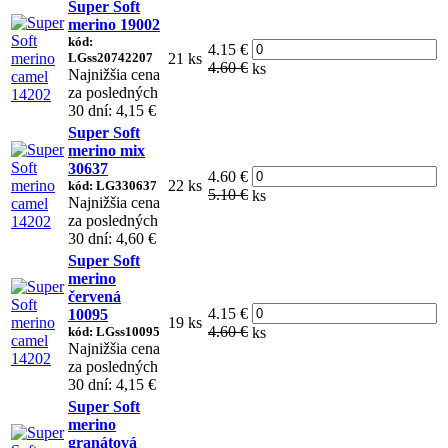
Super Soft
merino 19002
kód:
4.15 €
LGss20742207
21 ks
4.60 €
ks
Najnižšia cena
za posledných
30 dní: 4,15 €
Super Soft
merino mix
30637
4.60 €
22 ks
kód: LG330637
5.10 €
ks
Najnižšia cena
za posledných
30 dní: 4,60 €
Super Soft
merino
červená
4.15 €
10095
19 ks
4.60 €
kód: LGss10095
ks
Najnižšia cena
za posledných
30 dní: 4,15 €
Super Soft
merino
granátová