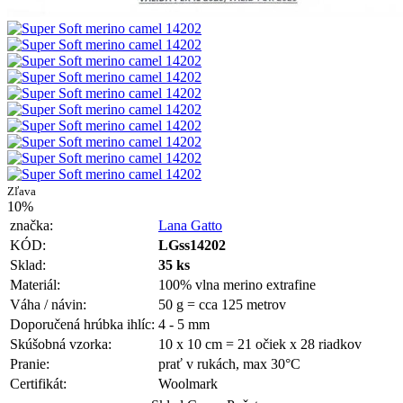
Zľava
10%
značka:
Lana Gatto
KÓD:
LGss14202
Sklad:
35 ks
Materiál:
100% vlna merino extrafine
Váha / návin:
50 g = cca 125 metrov
Doporučená hrúbka ihlíc:
4 - 5 mm
Skúšobná vzorka:
10 x 10 cm = 21 očiek x 28 riadkov
Pranie:
prať v rukách, max 30°C
Certifikát:
Woolmark