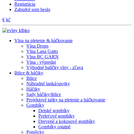
Registrácia
Zabudol som heslo
€
kč
Vlna na pletenie & háčkovanie
Vlna Drops
Vlna Lana Gatto
Vlna BC GARN
Vlna - výpredaj
Výhodné balíčky vlny - zľava
Ihlice & háčiky
Ihlice
Náhradné lanká/spojky
Háčiky
Sady háčiky/ihlice
Projektové tašky na pletenie a háčkovanie
Gombíky
Detské gombíky
Perleťové gombíky
Drevené a kokosové gombíky
Gombíky ostatné
Pomôcky