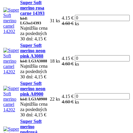
Super Soft
merino rosa
carne 14393
4.15 €
kód:
31 ks
LG3ss14393
4.60 €
ks
Najnižšia cena
za posledných
30 dní: 4,15 €
Super Soft
merino neon
pink A3088
4.15 €
18 ks
kód: LG3A3088
4.60 €
ks
Najnižšia cena
za posledných
30 dní: 4,15 €
Super Soft
merino neon
pink A0900
4.15 €
22 ks
kód: LG3A0900
4.60 €
ks
Najnižšia cena
za posledných
30 dní: 4,15 €
Super Soft
merino
pudrová