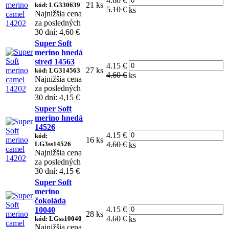
4.60 €
21 ks
kód: LG330639
5.10 €
ks
Najnižšia cena
za posledných
30 dní: 4,60 €
Super Soft
merino hnedá
stred 14563
4.15 €
27 ks
kód: LG314563
4.60 €
ks
Najnižšia cena
za posledných
30 dní: 4,15 €
Super Soft
merino hnedá
14526
4.15 €
kód:
16 ks
LG3ss14526
4.60 €
ks
Najnižšia cena
za posledných
30 dní: 4,15 €
Super Soft
merino
čokoláda
4.15 €
10040
28 ks
4.60 €
kód: LGss10040
ks
Najnižšia cena