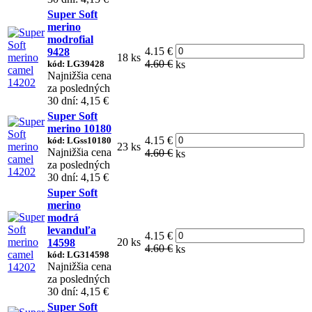
Super Soft
merino
modrofial
4.15 €
9428
18 ks
4.60 €
kód: LG39428
ks
Najnižšia cena
za posledných
30 dní: 4,15 €
Super Soft
merino 10180
4.15 €
kód: LGss10180
23 ks
Najnižšia cena
4.60 €
ks
za posledných
30 dní: 4,15 €
Super Soft
merino
modrá
levanduľa
4.15 €
20 ks
14598
4.60 €
ks
kód: LG314598
Najnižšia cena
za posledných
30 dní: 4,15 €
Super Soft