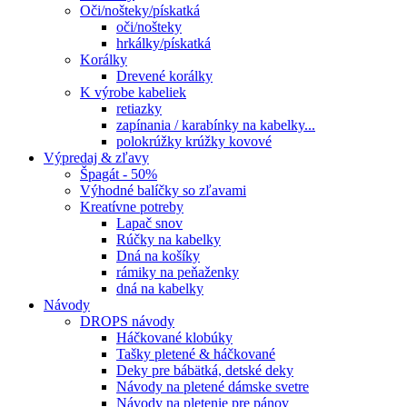
Oči/nošteky/pískatká
oči/nošteky
hrkálky/pískatká
Korálky
Drevené korálky
K výrobe kabeliek
retiazky
zapínania / karabínky na kabelky...
polokrúžky krúžky kovové
Výpredaj & zľavy
Špagát - 50%
Výhodné balíčky so zľavami
Kreatívne potreby
Lapač snov
Rúčky na kabelky
Dná na košíky
rámiky na peňaženky
dná na kabelky
Návody
DROPS návody
Háčkované klobúky
Tašky pletené & háčkované
Deky pre bábätká, detské deky
Návody na pletené dámske svetre
Návody na pletenie pre pánov