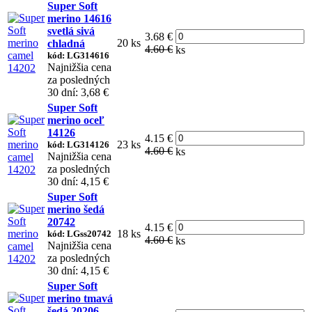
Super Soft
merino 14616
svetlá sivá
3.68 €
20 ks
chladná
4.60 €
ks
kód: LG314616
Najnižšia cena
za posledných
30 dní: 3,68 €
Super Soft
merino oceľ
14126
4.15 €
23 ks
kód: LG314126
4.60 €
ks
Najnižšia cena
za posledných
30 dní: 4,15 €
Super Soft
merino šedá
20742
4.15 €
18 ks
kód: LGss20742
4.60 €
ks
Najnižšia cena
za posledných
30 dní: 4,15 €
Super Soft
merino tmavá
šedá 20206