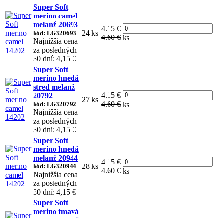
Super Soft
merino camel
melanž 20693
4.15 €
24 ks
kód: LG320693
4.60 €
ks
Najnižšia cena
za posledných
30 dní: 4,15 €
Super Soft
merino hnedá
stred melanž
4.15 €
20792
27 ks
4.60 €
kód: LG320792
ks
Najnižšia cena
za posledných
30 dní: 4,15 €
Super Soft
merino hnedá
melanž 20944
4.15 €
28 ks
kód: LG320944
4.60 €
ks
Najnižšia cena
za posledných
30 dní: 4,15 €
Super Soft
merino tmavá