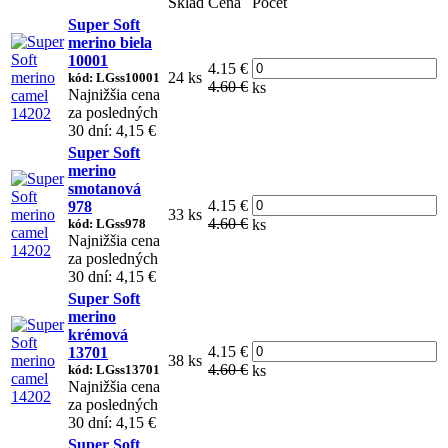
Sklad
Cena
Počet
Super Soft
merino biela
10001
4.15 €
24 ks
kód: LGss10001
4.60 €
ks
Najnižšia cena
za posledných
30 dní: 4,15 €
Super Soft
merino
smotanová
4.15 €
978
33 ks
4.60 €
kód: LGss978
ks
Najnižšia cena
za posledných
30 dní: 4,15 €
Super Soft
merino
krémová
4.15 €
13701
38 ks
4.60 €
kód: LGss13701
ks
Najnižšia cena
za posledných
30 dní: 4,15 €
Super Soft