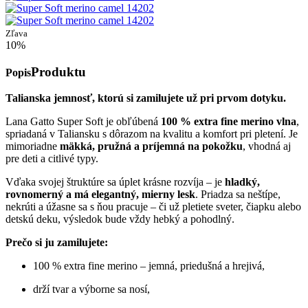
Zľava
10%
Produktu
Popis
Talianska jemnosť, ktorú si zamilujete už pri prvom dotyku.
Lana Gatto Super Soft je obľúbená
100 % extra fine merino vlna
,
spriadaná v Taliansku s dôrazom na kvalitu a komfort pri pletení. Je
mimoriadne
mäkká, pružná a príjemná na pokožku
, vhodná aj
pre deti a citlivé typy.
Vďaka svojej štruktúre sa úplet krásne rozvíja – je
hladký,
rovnomerný a má elegantný, mierny lesk
. Priadza sa neštípe,
nekrúti a úžasne sa s ňou pracuje – či už pletiete sveter, čiapku alebo
detskú deku, výsledok bude vždy hebký a pohodlný.
Prečo si ju zamilujete:
100 % extra fine merino – jemná, priedušná a hrejivá,
drží tvar a výborne sa nosí,