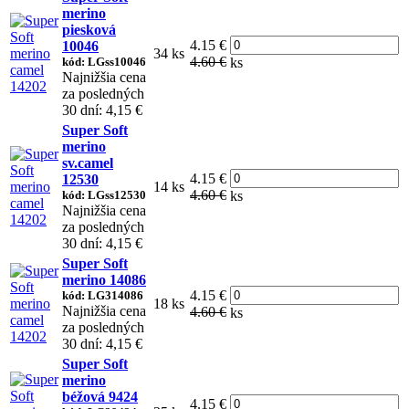
merino
piesková
4.15 €
10046
34 ks
4.60 €
kód: LGss10046
ks
Najnižšia cena
za posledných
30 dní: 4,15 €
Super Soft
merino
sv.camel
4.15 €
12530
14 ks
4.60 €
kód: LGss12530
ks
Najnižšia cena
za posledných
30 dní: 4,15 €
Super Soft
merino 14086
4.15 €
kód: LG314086
18 ks
Najnižšia cena
4.60 €
ks
za posledných
30 dní: 4,15 €
Super Soft
merino
béžová 9424
4.15 €