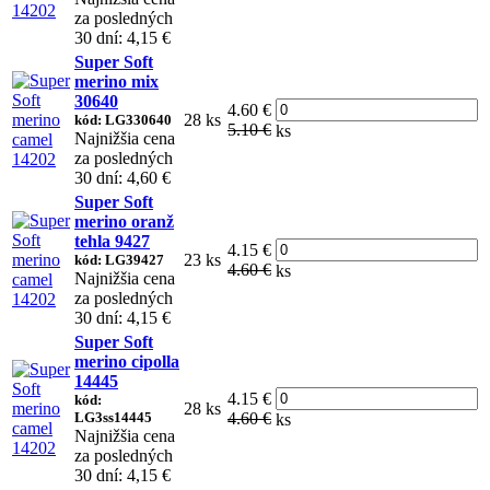
za posledných
30 dní: 4,15 €
Super Soft
merino mix
30640
4.60 €
28 ks
kód: LG330640
5.10 €
ks
Najnižšia cena
za posledných
30 dní: 4,60 €
Super Soft
merino oranž
tehla 9427
4.15 €
23 ks
kód: LG39427
4.60 €
ks
Najnižšia cena
za posledných
30 dní: 4,15 €
Super Soft
merino cipolla
14445
4.15 €
kód:
28 ks
LG3ss14445
4.60 €
ks
Najnižšia cena
za posledných
30 dní: 4,15 €