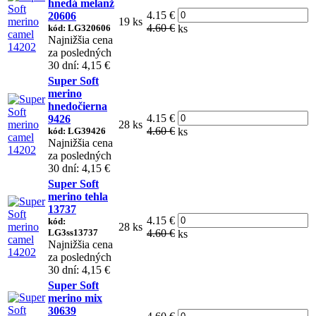
hnedá melanž
4.15 €
20606
19 ks
4.60 €
kód: LG320606
ks
Najnižšia cena
za posledných
30 dní: 4,15 €
Super Soft
merino
hnedočierna
4.15 €
9426
28 ks
4.60 €
kód: LG39426
ks
Najnižšia cena
za posledných
30 dní: 4,15 €
Super Soft
merino tehla
13737
4.15 €
kód:
28 ks
LG3ss13737
4.60 €
ks
Najnižšia cena
za posledných
30 dní: 4,15 €
Super Soft
merino mix
30639