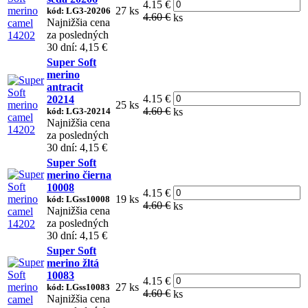
4.15 €
27 ks
kód: LG3-20206
4.60 €
ks
Najnižšia cena
za posledných
30 dní: 4,15 €
Super Soft
merino
antracit
4.15 €
20214
25 ks
4.60 €
kód: LG3-20214
ks
Najnižšia cena
za posledných
30 dní: 4,15 €
Super Soft
merino čierna
10008
4.15 €
19 ks
kód: LGss10008
4.60 €
ks
Najnižšia cena
za posledných
30 dní: 4,15 €
Super Soft
merino žltá
10083
4.15 €
27 ks
kód: LGss10083
4.60 €
ks
Najnižšia cena