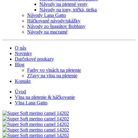
Návody na pletené vesty
Návody na topy, tričká, tielka
Návody Lana Gatto
Háčkované návody/ukážky
Návody zo špagátov Bobbiny
Návody na macramé
O nás
Novinky
Darčekové poukazy
Blog
Farby vo vlnách na pletenie
Zľavy na vlnu na pletenie
Kontakt
Úvod
Vlna na pletenie & háčkovanie
Vlna Lana Gatto