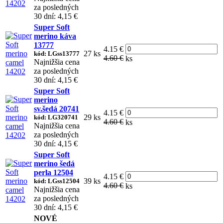
za posledných
30 dní: 4,15 €
Super Soft
merino káva
13777
4.15 €
27 ks
kód: LGss13777
4.60 €
ks
Najnižšia cena
za posledných
30 dní: 4,15 €
Super Soft
merino
sv.šedá 20741
4.15 €
29 ks
kód: LG320741
4.60 €
ks
Najnižšia cena
za posledných
30 dní: 4,15 €
Super Soft
merino šedá
perla 12504
4.15 €
39 ks
kód: LGss12504
4.60 €
ks
Najnižšia cena
za posledných
30 dní: 4,15 €
NOVÉ