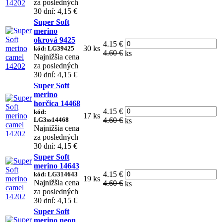
za posledných
30 dní: 4,15 €
Super Soft
merino
okrová 9425
4.15 €
30 ks
kód: LG39425
4.60 €
ks
Najnižšia cena
za posledných
30 dní: 4,15 €
Super Soft
merino
horčica 14468
4.15 €
kód:
17 ks
LG3ss14468
4.60 €
ks
Najnižšia cena
za posledných
30 dní: 4,15 €
Super Soft
merino 14643
4.15 €
kód: LG314643
19 ks
Najnižšia cena
4.60 €
ks
za posledných
30 dní: 4,15 €
Super Soft
merino neon