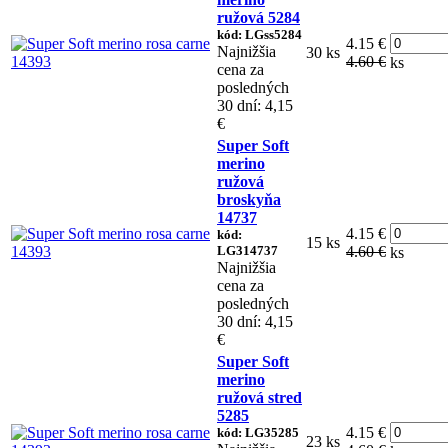
ružová 5284
kód: LGss5284
4.15 €
Najnižšia
30 ks
4.60 €
ks
cena za
posledných
30 dní: 4,15
€
Super Soft
merino
ružová
broskyňa
14737
4.15 €
kód:
15 ks
LG314737
4.60 €
ks
Najnižšia
cena za
posledných
30 dní: 4,15
€
Super Soft
merino
ružová stred
5285
4.15 €
kód: LG35285
23 ks