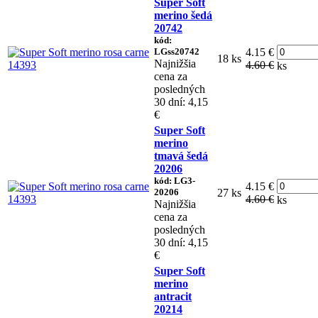
Super Soft
merino šedá
20742
kód:
LGss20742
4.15 €
18 ks
Najnižšia
4.60 €
ks
cena za
posledných
30 dní: 4,15
€
Super Soft
merino
tmavá šedá
20206
kód: LG3-
4.15 €
20206
27 ks
4.60 €
ks
Najnižšia
cena za
posledných
30 dní: 4,15
€
Super Soft
merino
antracit
20214