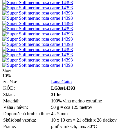
Zľava
10%
značka:
Lana Gatto
KÓD:
LG3ss14393
Sklad:
31 ks
Materiál:
100% vlna merino extrafine
Váha / návin:
50 g = cca 125 metrov
Doporučená hrúbka ihlíc:
4 - 5 mm
Skúšobná vzorka:
10 x 10 cm = 21 očiek x 28 riadkov
Pranie:
prať v rukách, max 30°C