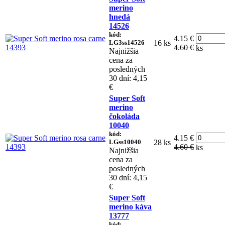
merino
hnedá
14526
kód:
4.15 €
LG3ss14526
16 ks
4.60 €
ks
Najnižšia
cena za
posledných
30 dní: 4,15
€
Super Soft
merino
čokoláda
10040
kód:
4.15 €
LGss10040
28 ks
4.60 €
ks
Najnižšia
cena za
posledných
30 dní: 4,15
€
Super Soft
merino káva
13777
kód: