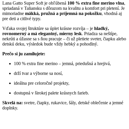
Lana Gatto Super Soft je obľúbená
100 % extra fine merino vlna
,
spriadaná v Taliansku s dôrazom na kvalitu a komfort pri pletení. Je
mimoriadne
mäkká, pružná a príjemná na pokožku
, vhodná aj
pre deti a citlivé typy.
Vďaka svojej štruktúre sa úplet krásne rozvíja – je
hladký,
rovnomerný a má elegantný, mierny lesk
. Priadza sa neštípe,
nekrúti a úžasne sa s ňou pracuje – či už pletiete sveter, čiapku alebo
detskú deku, výsledok bude vždy hebký a pohodlný.
Prečo si ju zamilujete:
100 % extra fine merino – jemná, priedušná a hrejivá,
drží tvar a výborne sa nosí,
ideálna pre celoročné projekty,
dostupná v širokej palete krásnych farieb.
Skvelá na:
svetre, čiapky, rukavice, šály, detské oblečenie a jemné
doplnky.