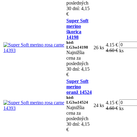
posledných
30 dní: 4,15
€
Super Soft
merino
škorica
14198
kód:
4.15 €
LG3ss14198
26 ks
4.60 €
ks
Najnižšia
cena za
posledných
30 dní: 4,15
€
Super Soft
merino
oranž 14524
kód:
LG3ss14524
4.15 €
24 ks
Najnižšia
4.60 €
ks
cena za
posledných
30 dní: 4,15
€