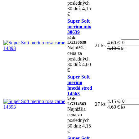
posledných
30 dní: 4,15
€
Super Soft
merino mix
30639
kód:
LG330639
4.60 €
21 ks
Najnižšia
5.10 €
ks
cena za
posledných
30 dní: 4,60
€
Super Soft
merino
hnedá stred
14563
kód:
4.15 €
LG314563
27 ks
4.60 €
ks
Najnižšia
cena za
posledných
30 dní: 4,15
€
Super Soft