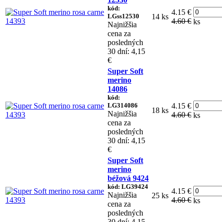
kód:
4.15 €
LGss12530
14 ks
4.60 €
ks
Najnižšia
cena za
posledných
30 dní: 4,15
€
Super Soft
merino
14086
kód:
LG314086
4.15 €
18 ks
Najnižšia
4.60 €
ks
cena za
posledných
30 dní: 4,15
€
Super Soft
merino
béžová 9424
kód: LG39424
4.15 €
Najnižšia
25 ks
4.60 €
ks
cena za
posledných
30 dní: 4,15