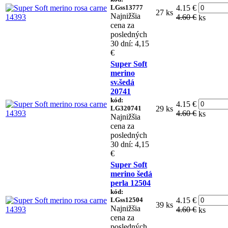
LGss13777
4.15 €
27 ks
Najnižšia
4.60 €
ks
cena za
posledných
30 dní: 4,15
€
Super Soft
merino
sv.šedá
20741
kód:
4.15 €
LG320741
29 ks
4.60 €
ks
Najnižšia
cena za
posledných
30 dní: 4,15
€
Super Soft
merino šedá
perla 12504
kód:
LGss12504
4.15 €
39 ks
Najnižšia
4.60 €
ks
cena za
posledných