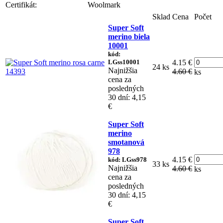
Certifikát:
Woolmark
Sklad
Cena
Počet
Super Soft
merino biela
10001
kód:
LGss10001
4.15 €
24 ks
Najnižšia
4.60 €
ks
cena za
posledných
30 dní: 4,15
€
Super Soft
merino
smotanová
978
4.15 €
kód: LGss978
33 ks
Najnižšia
4.60 €
ks
cena za
posledných
30 dní: 4,15
€
Super Soft