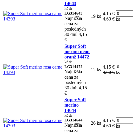
14643
kód:
LG314643
4.15 €
19 ks
Najnižšia
4.60 €
ks
cena za
posledných
30 dní: 4,15
€
Super Soft
merino neon
oranž 14472
kód:
LG314472
4.15 €
12 ks
Najnižšia
4.60 €
ks
cena za
posledných
30 dní: 4,15
€
Super Soft
merino
14644
kód:
LG314644
4.15 €
26 ks
Najnižšia
4.60 €
ks
cena za