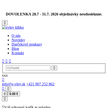
DOVOLENKA 28.7 - 31.7. 2026 objednávky neodosielame.
O nás
Novinky
Darčekové poukazy
Blog
Kontakt
xxx
info@e-vlny.sk
+421 907 252 862
0
0.00 €
Váš nákupný košík je prázdny