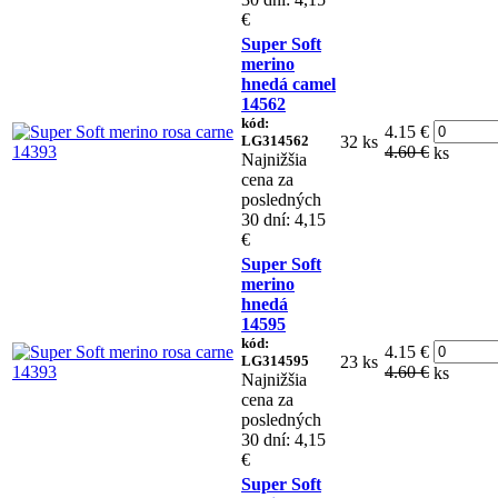
€
Super Soft
merino
hnedá camel
14562
kód:
4.15 €
LG314562
32 ks
4.60 €
ks
Najnižšia
cena za
posledných
30 dní: 4,15
€
Super Soft
merino
hnedá
14595
kód:
4.15 €
LG314595
23 ks
4.60 €
ks
Najnižšia
cena za
posledných
30 dní: 4,15
€
Super Soft