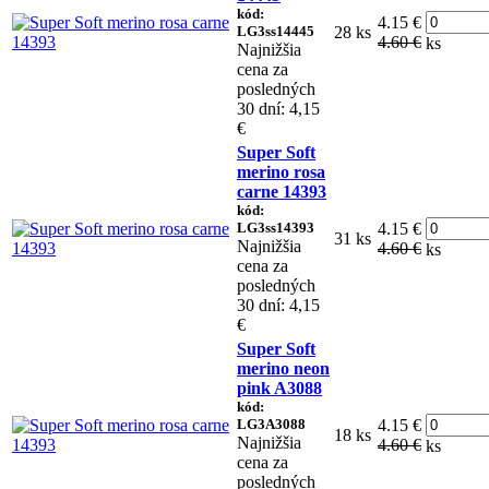
kód:
4.15 €
LG3ss14445
28 ks
4.60 €
ks
Najnižšia
cena za
posledných
30 dní: 4,15
€
Super Soft
merino rosa
carne 14393
kód:
LG3ss14393
4.15 €
31 ks
Najnižšia
4.60 €
ks
cena za
posledných
30 dní: 4,15
€
Super Soft
merino neon
pink A3088
kód:
LG3A3088
4.15 €
18 ks
Najnižšia
4.60 €
ks
cena za
posledných