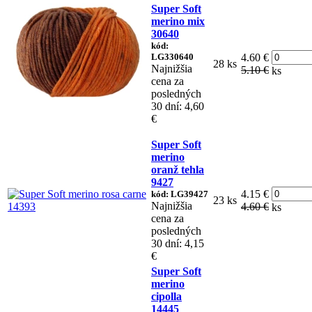
Super Soft
merino mix
30640
kód:
LG330640
4.60 €
28 ks
Najnižšia
5.10 €
ks
cena za
posledných
30 dní: 4,60
€
Super Soft
merino
oranž tehla
9427
4.15 €
kód: LG39427
23 ks
Najnižšia
4.60 €
ks
cena za
posledných
30 dní: 4,15
€
Super Soft
merino
cipolla
14445