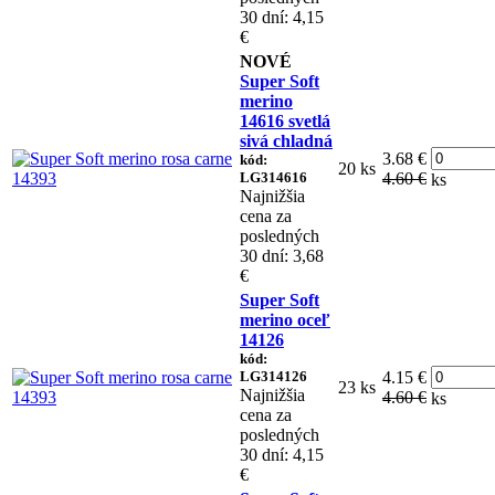
30 dní: 4,15
€
NOVÉ
Super Soft
merino
14616 svetlá
sivá chladná
3.68 €
kód:
20 ks
LG314616
4.60 €
ks
Najnižšia
cena za
posledných
30 dní: 3,68
€
Super Soft
merino oceľ
14126
kód:
LG314126
4.15 €
23 ks
Najnižšia
4.60 €
ks
cena za
posledných
30 dní: 4,15
€