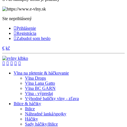
Ste neprihlásený
Prihlásenie
Registrácia
Zabudol som heslo
€
kč
Vlna na pletenie & háčkovanie
Vlna Drops
Vlna Lana Gatto
Vlna BC GARN
Vlna - výpredaj
Výhodné balíčky vlny - zľava
Ihlice & háčiky
Ihlice
Náhradné lanká/spojky
Háčiky
Sady háčiky/ihlice