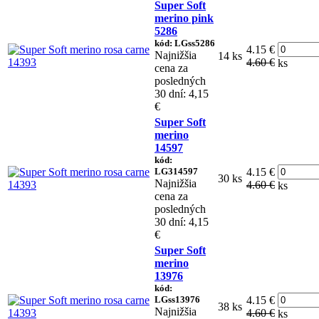
Super Soft
merino pink
5286
kód: LGss5286
4.15 €
Najnižšia
14 ks
4.60 €
ks
cena za
posledných
30 dní: 4,15
€
Super Soft
merino
14597
kód:
LG314597
4.15 €
30 ks
Najnižšia
4.60 €
ks
cena za
posledných
30 dní: 4,15
€
Super Soft
merino
13976
kód:
LGss13976
4.15 €
38 ks
Najnižšia
4.60 €
ks