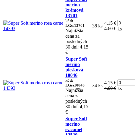
merino
krémová
13701
kód:
4.15 €
LGss13701
38 ks
4.60 €
ks
Najnižšia
cena za
posledných
30 dní: 4,15
€
Super Soft
merino
piesková
10046
kód:
4.15 €
LGss10046
34 ks
4.60 €
ks
Najnižšia
cena za
posledných
30 dní: 4,15
€
Super Soft
merino
sv.camel
12530