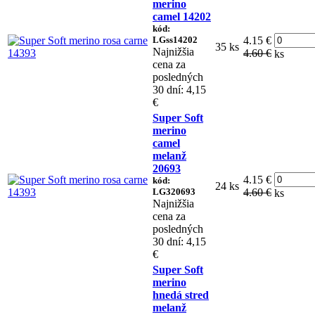
merino
camel 14202
kód:
LGss14202
4.15 €
35 ks
Najnižšia
4.60 €
ks
cena za
posledných
30 dní: 4,15
€
Super Soft
merino
camel
melanž
20693
4.15 €
kód:
24 ks
LG320693
4.60 €
ks
Najnižšia
cena za
posledných
30 dní: 4,15
€
Super Soft
merino
hnedá stred
melanž