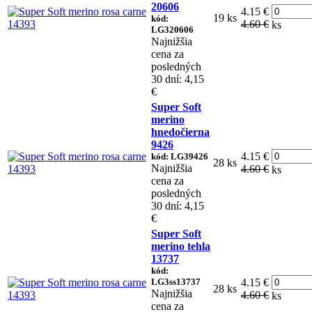
20606
4.15 €
19 ks
kód:
4.60 €
ks
LG320606
Najnižšia
cena za
posledných
30 dní: 4,15
€
Super Soft
merino
hnedočierna
9426
4.15 €
kód: LG39426
28 ks
Najnižšia
4.60 €
ks
cena za
posledných
30 dní: 4,15
€
Super Soft
merino tehla
13737
kód:
LG3ss13737
4.15 €
28 ks
Najnižšia
4.60 €
ks
cena za