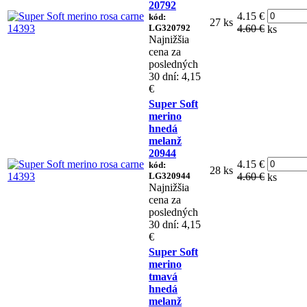
20792
4.15 €
kód:
27 ks
LG320792
4.60 €
ks
Najnižšia
cena za
posledných
30 dní: 4,15
€
Super Soft
merino
hnedá
melanž
20944
4.15 €
kód:
28 ks
LG320944
4.60 €
ks
Najnižšia
cena za
posledných
30 dní: 4,15
€
Super Soft
merino
tmavá
hnedá
melanž