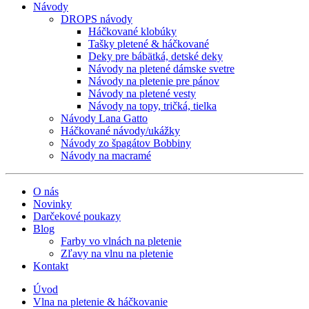
Návody
DROPS návody
Háčkované klobúky
Tašky pletené & háčkované
Deky pre bábätká, detské deky
Návody na pletené dámske svetre
Návody na pletenie pre pánov
Návody na pletené vesty
Návody na topy, tričká, tielka
Návody Lana Gatto
Háčkované návody/ukážky
Návody zo špagátov Bobbiny
Návody na macramé
O nás
Novinky
Darčekové poukazy
Blog
Farby vo vlnách na pletenie
Zľavy na vlnu na pletenie
Kontakt
Úvod
Vlna na pletenie & háčkovanie