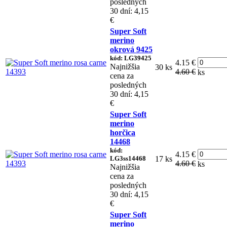
posledných
30 dní: 4,15
€
Super Soft
merino
okrová 9425
kód: LG39425
4.15 €
Najnižšia
30 ks
4.60 €
ks
cena za
posledných
30 dní: 4,15
€
Super Soft
merino
horčica
14468
kód:
4.15 €
LG3ss14468
17 ks
4.60 €
ks
Najnižšia
cena za
posledných
30 dní: 4,15
€
Super Soft
merino