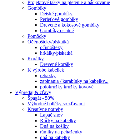
Projektové tašky na pletenie a háčkovanie
Gombíky
Detské gombíky
Perleťové gombíky
Drevené a kokosové gombíky
Gombíky ostatné
Pomôcky
Oči/nošteky/pískatká
oči/nošteky
hrkálky/pískatká
Korálky
Drevené korálky
K výrobe kabeliek
retiazky
zapínania / karabínky na kabelky...
polokrúžky krúžky kovové
Výpredaj & zľavy
Špagát - 50%
Výhodné balíčky so zľavami
Kreatívne potreby
Lapač snov
Rúčky na kabelky
Dná na košíky
rámiky na peňaženky
dná na kabelky