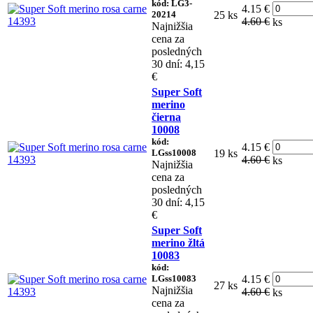
kód: LG3-
4.15 €
20214
25 ks
4.60 €
ks
Najnižšia
cena za
posledných
30 dní: 4,15
€
Super Soft
merino
čierna
10008
kód:
4.15 €
LGss10008
19 ks
4.60 €
ks
Najnižšia
cena za
posledných
30 dní: 4,15
€
Super Soft
merino žltá
10083
kód:
LGss10083
4.15 €
27 ks
Najnižšia
4.60 €
ks
cena za