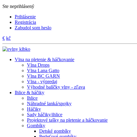
Ste neprihlásený
Prihlásenie
Registrácia
Zabudol som heslo
€
kč
Vlna na pletenie & háčkovanie
Vlna Drops
Vlna Lana Gatto
Vlna BC GARN
Vlna - výpredaj
Výhodné balíčky vlny - zľava
Ihlice & háčiky
Ihlice
Náhradné lanká/spojky
Háčiky
Sady háčiky/ihlice
Projektové tašky na pletenie a háčkovanie
Gombíky
Detské gombíky
Perleťové gombíky