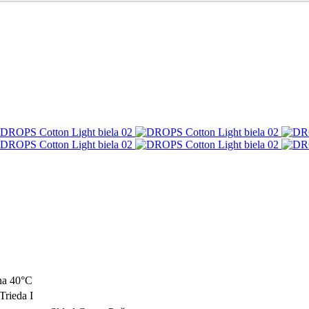
na 40°C
Trieda I