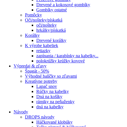
Drevené a kokosové gombíky
Gombíky ostatné
Pomôcky
Oči/nošteky/pískatká
oči/nošteky
hrkálky/pískatká
Korálky
Drevené korálky
K výrobe kabeliek
retiazky
zapínania / karabínky na kabelky...
polokrúžky krúžky kovové
Výpredaj & zľavy
Špagát - 50%
Výhodné balíčky so zľavami
Kreatívne potreby
Lapač snov
Rúčky na kabelky
Dná na košíky
rámiky na peňaženky
dná na kabelky
Návody
DROPS návody
Háčkované klobúky