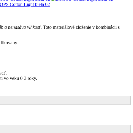
áb a nenasáva vlhkosť.
Toto materiálové zloženie v kombinácii s
ifikovaný.
vať.
eti vo veku 0-3 roky.