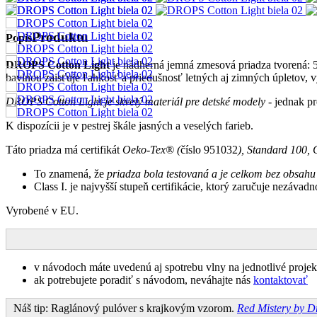
Produktu
Popis
DROPS Cotton Light
je nádherná jemná zmesová priadza tvorená:
bavlnou zaisťuje ľahkosť a priedušnosť letných aj zimných úpletov, 
DROPS Cotton Light je skvelý materiál pre detské modely
- jednak pr
K dispozícii je v pestrej škále jasných a veselých farieb.
Táto priadza má certifikát
Oeko-Tex® (
číslo 951032
), Standard 100, C
To znamená, že
priadza bola testovaná a je celkom bez obsahu
Class I. je najvyšší stupeň certifikácie, ktorý zaručuje nezávad
Vyrobené v EU.
v návodoch máte uvedenú aj spotrebu vlny na jednotlivé projeky
ak potrebujete poradiť s návodom, neváhajte nás
kontaktovať
Náš tip: Raglánový pulóver s krajkovým vzorom.
Red Mistery by D