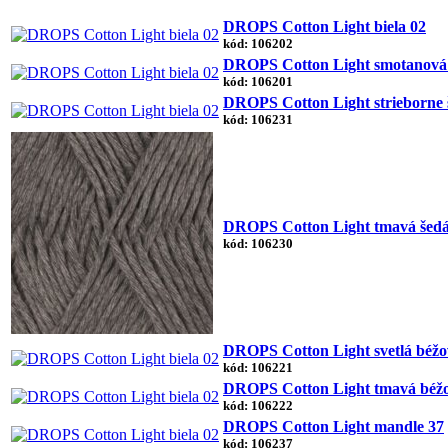
DROPS Cotton Light biela 02
kód: 106202
DROPS Cotton Light smotanová
kód: 106201
DROPS Cotton Light strieborne 
kód: 106231
DROPS Cotton Light tmavá šedá
kód: 106230
DROPS Cotton Light svetlá béžo
kód: 106221
DROPS Cotton Light tmavá béž
kód: 106222
DROPS Cotton Light mandle 37
kód: 106237