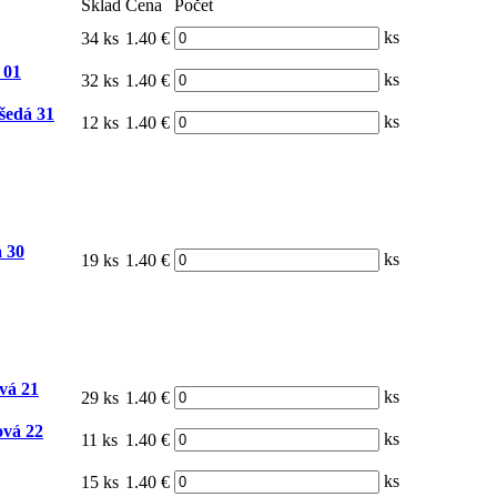
Sklad
Cena
Počet
ks
34 ks
1.40 €
 01
ks
32 ks
1.40 €
šedá 31
ks
12 ks
1.40 €
 30
ks
19 ks
1.40 €
vá 21
ks
29 ks
1.40 €
ová 22
ks
11 ks
1.40 €
ks
15 ks
1.40 €