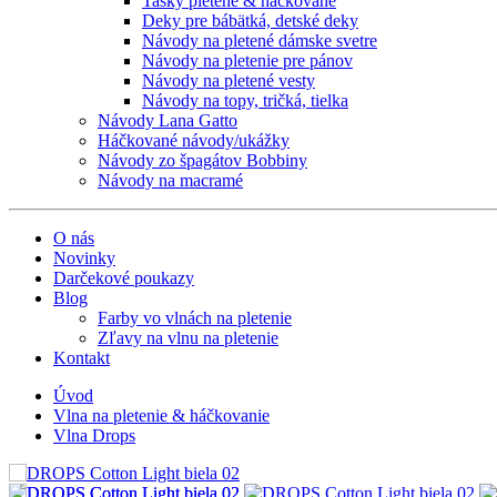
Tašky pletené & háčkované
Deky pre bábätká, detské deky
Návody na pletené dámske svetre
Návody na pletenie pre pánov
Návody na pletené vesty
Návody na topy, tričká, tielka
Návody Lana Gatto
Háčkované návody/ukážky
Návody zo špagátov Bobbiny
Návody na macramé
O nás
Novinky
Darčekové poukazy
Blog
Farby vo vlnách na pletenie
Zľavy na vlnu na pletenie
Kontakt
Úvod
Vlna na pletenie & háčkovanie
Vlna Drops