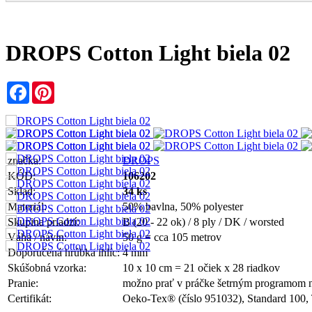
DROPS Cotton Light biela 02
Facebook
Pinterest
značka:
DROPS
KÓD:
106202
Sklad:
34 ks
Materiál:
50% bavlna, 50% polyester
Skupina priadzí:
B (20 - 22 ok) / 8 ply / DK / worsted
Váha / návin:
50 g = cca 105 metrov
Doporučená hrúbka ihlíc:
4 mm
Skúšobná vzorka:
10 x 10 cm = 21 očiek x 28 riadkov
Pranie:
možno prať v práčke šetrným programom 
Certifikát:
Oeko-Tex® (číslo 951032), Standard 100, 