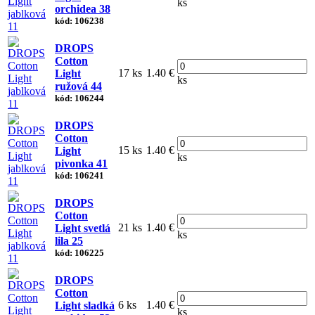
ks
orchidea 38
kód: 106238
DROPS
Cotton
17 ks
1.40 €
Light
ks
ružová 44
kód: 106244
DROPS
Cotton
15 ks
1.40 €
Light
ks
pivonka 41
kód: 106241
DROPS
Cotton
21 ks
1.40 €
Light svetlá
ks
lila 25
kód: 106225
DROPS
Cotton
6 ks
1.40 €
Light sladká
ks