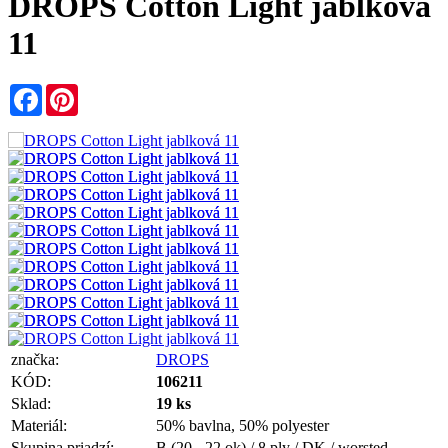
DROPS Cotton Light jablková
11
Facebook
Pinterest
značka:
DROPS
KÓD:
106211
Sklad:
19 ks
Materiál:
50% bavlna, 50% polyester
Skupina priadzí:
B (20 - 22 ok) / 8 ply / DK / worsted