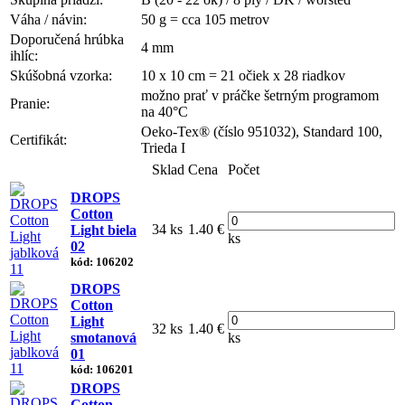
Váha / návin:
50 g = cca 105 metrov
Doporučená hrúbka
4 mm
ihlíc:
Skúšobná vzorka:
10 x 10 cm = 21 očiek x 28 riadkov
možno prať v práčke šetrným programom
Pranie:
na 40°C
Oeko-Tex® (číslo 951032), Standard 100,
Certifikát:
Trieda I
Sklad
Cena
Počet
DROPS
Cotton
34 ks
1.40 €
Light biela
ks
02
kód: 106202
DROPS
Cotton
Light
32 ks
1.40 €
smotanová
ks
01
kód: 106201
DROPS
Cotton