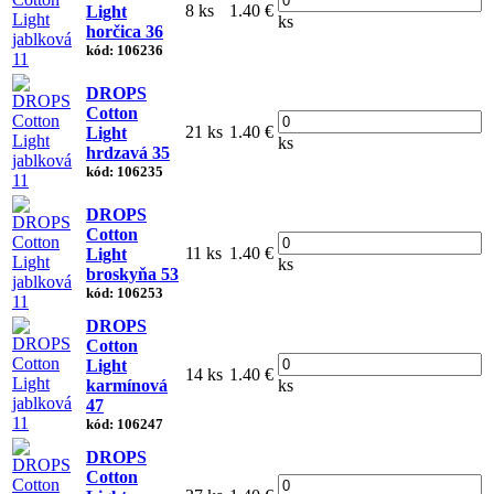
8 ks
1.40 €
Light
ks
horčica 36
kód: 106236
DROPS
Cotton
21 ks
1.40 €
Light
ks
hrdzavá 35
kód: 106235
DROPS
Cotton
11 ks
1.40 €
Light
ks
broskyňa 53
kód: 106253
DROPS
Cotton
Light
14 ks
1.40 €
karmínová
ks
47
kód: 106247
DROPS
Cotton