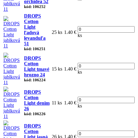
orchidea 52
kód: 106252
DROPS
Cotton
Light
25 ks
1.40 €
ľadová
ks
levanduľa
51
kód: 106251
DROPS
Cotton
15 ks
1.40 €
Light tmavé
ks
hrozno 24
kód: 106224
DROPS
Cotton
11 ks
1.40 €
Light denim
ks
26
kód: 106226
DROPS
Cotton
26 ks
1.40 €
Light jasná