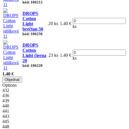
kód: 106212
DROPS
Cotton
20 ks
1.40 €
Light
ks
brečtan 50
kód: 106250
DROPS
Cotton
23 ks
1.40 €
Light čierna
ks
20
kód: 106220
1.40 €
Objednať
Options
432
436
439
440
441
443
445
448