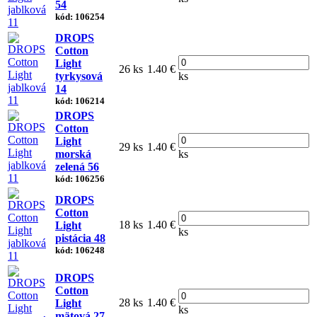
54
kód: 106254
DROPS
Cotton
Light
26 ks
1.40 €
tyrkysová
ks
14
kód: 106214
DROPS
Cotton
Light
29 ks
1.40 €
morská
ks
zelená 56
kód: 106256
DROPS
Cotton
18 ks
1.40 €
Light
ks
pistácia 48
kód: 106248
DROPS
Cotton
28 ks
1.40 €
Light
ks
mätová 27