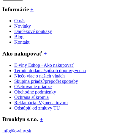
Informácie
+
O nás
Novinky
Darčekové poukazy
Blog
Kontakt
Ako nakupovať
+
E-vlny Eshop - Ako nakupovať
Termín dodania/spôsob dopravy+cena
Niečo viac o našich vlnách
Skupina priadzí/prepočet spotreby
Ošetrovanie priadze
Obchodné podmienky
Ochrana súkromia
Reklamácia, Výmena tovaru
Odstúpiť od zmluvy TU
Brooklyn s.r.o.
+
info@e-vlny.sk