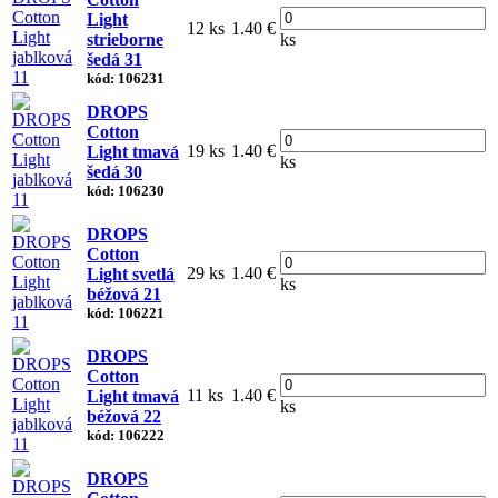
Light
12 ks
1.40 €
strieborne
ks
šedá 31
kód: 106231
DROPS
Cotton
19 ks
1.40 €
Light tmavá
ks
šedá 30
kód: 106230
DROPS
Cotton
29 ks
1.40 €
Light svetlá
ks
béžová 21
kód: 106221
DROPS
Cotton
11 ks
1.40 €
Light tmavá
ks
béžová 22
kód: 106222
DROPS