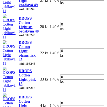
37 ks
1.40 €
Light
ks
korálová 49
kód: 106249
DROPS
Cotton
28 ks
1.40 €
Light sv.
ks
broskyňa 40
kód: 106240
DROPS
Cotton
Light
22 ks
1.40 €
plameniak
ks
45
kód: 106245
DROPS
Cotton
33 ks
1.40 €
Light pink
ks
18
kód: 106218
DROPS
Cotton
4 ks
1.40 €
Light