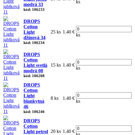
ks
modrá 33
kód: 106233
DROPS
Cotton
25 ks
1.40 €
Light
ks
džínová 34
kód: 106234
DROPS
Cotton
15 ks
1.40 €
Light svetlá
ks
modrá 08
kód: 106208
DROPS
Cotton
Light
8 ks
1.40 €
blankytná
ks
46
kód: 106246
DROPS
Cotton
20 ks
1.40 €
Light petrol
ks