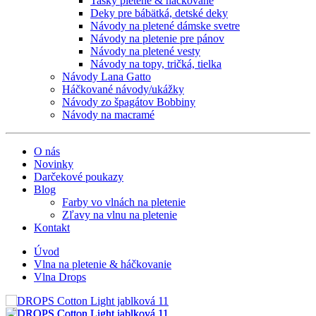
Tašky pletené & háčkované
Deky pre bábätká, detské deky
Návody na pletené dámske svetre
Návody na pletenie pre pánov
Návody na pletené vesty
Návody na topy, tričká, tielka
Návody Lana Gatto
Háčkované návody/ukážky
Návody zo špagátov Bobbiny
Návody na macramé
O nás
Novinky
Darčekové poukazy
Blog
Farby vo vlnách na pletenie
Zľavy na vlnu na pletenie
Kontakt
Úvod
Vlna na pletenie & háčkovanie
Vlna Drops