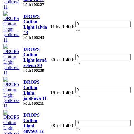
kód: 106227
DROPS
Cotton
11 ks
1.40 €
Light šalvia
ks
43
kód: 106243
DROPS
Cotton
30 ks
1.40 €
Light jarná
ks
zelená 39
kód: 106239
DROPS
Cotton
19 ks
1.40 €
Light
ks
jablková 11
kód: 106211
DROPS
Cotton
28 ks
1.40 €
Light
ks
olivová 12