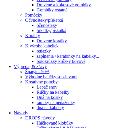
Drevené a kokosové gombíky
Gombíky ostatné
Pomôcky
Oči/nošteky/pískatká
oči/nošteky
hrkálky/pískatká
Korálky
Drevené korálky
K výrobe kabeliek
retiazky
zapínania / karabínky na kabelky...
polokrúžky krúžky kovové
Výpredaj & zľavy
Špagát - 50%
Výhodné balíčky so zľavami
Kreatívne potreby
Lapač snov
Rúčky na kabelky
Dná na košíky
rámiky na peňaženky
dná na kabelky
Návody
DROPS návody
Háčkované klobúky