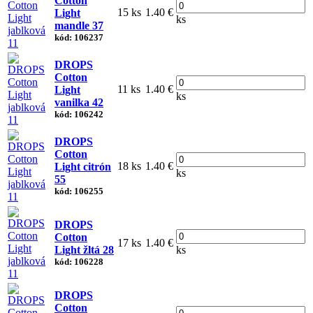
Cotton
15 ks
1.40 €
Light
ks
mandle 37
kód: 106237
DROPS
Cotton
11 ks
1.40 €
Light
ks
vanilka 42
kód: 106242
DROPS
Cotton
18 ks
1.40 €
Light citrón
ks
55
kód: 106255
DROPS
Cotton
17 ks
1.40 €
Light žltá 28
ks
kód: 106228
DROPS
Cotton