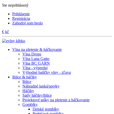
Ste neprihlásený
Prihlásenie
Registrácia
Zabudol som heslo
€
kč
Vlna na pletenie & háčkovanie
Vlna Drops
Vlna Lana Gatto
Vlna BC GARN
Vlna - výpredaj
Výhodné balíčky vlny - zľava
Ihlice & háčiky
Ihlice
Náhradné lanká/spojky
Háčiky
Sady háčiky/ihlice
Projektové tašky na pletenie a háčkovanie
Gombíky
Detské gombíky
Perleťové gombíky