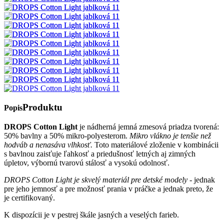
Produktu
Popis
DROPS Cotton Light
je nádherná jemná zmesová priadza tvorená:
50% bavlny a 50% mikro-polyesterom.
Mikro vlákno je tenšie než
hodváb a nenasáva vlhkosť.
Toto materiálové zloženie v kombinácii
s bavlnou zaisťuje ľahkosť a priedušnosť letných aj zimných
úpletov, výbornú tvarovú stálosť a vysokú odolnosť.
DROPS Cotton Light je skvelý materiál pre detské modely
- jednak
pre jeho jemnosť a pre možnosť prania v práčke a jednak preto, že
je certifikovaný.
K dispozícii je v pestrej škále jasných a veselých farieb.