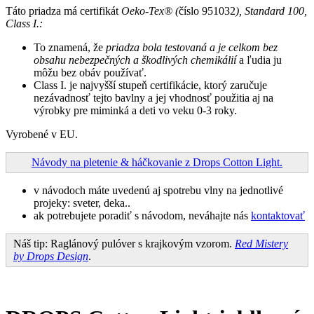
Táto priadza má certifikát
Oeko-Tex® (
číslo 951032
), Standard 100,
Class I.:
To znamená, že
priadza bola testovaná a je celkom bez
obsahu nebezpečných a škodlivých chemikálií
a ľudia ju
môžu bez obáv používať.
Class I. je najvyšší stupeň certifikácie, ktorý zaručuje
nezávadnosť tejto bavlny a jej vhodnosť použitia aj na
výrobky pre miminká a deti vo veku 0-3 roky.
Vyrobené v EU.
Návody na pletenie & háčkovanie z Drops Cotton Light.
v návodoch máte uvedenú aj spotrebu vlny na jednotlivé
projeky: sveter, deka..
ak potrebujete poradiť s návodom, neváhajte nás
kontaktovať
Náš tip: Raglánový pulóver s krajkovým vzorom.
Red Mistery
by Drops Design
.