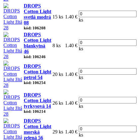
DROPS
Cotton Light
15 ks
1.40 €
svetlá modrá
ks
08
kód: 106208
DROPS
Cotton Light
8 ks
1.40 €
blankytná
ks
46
kód: 106246
DROPS
Cotton Light
20 ks
1.40 €
petrol 54
ks
kód: 106254
DROPS
Cotton Light
26 ks
1.40 €
tyrkysová 14
ks
kód: 106214
DROPS
Cotton Light
29 ks
1.40 €
morská
ks
zelená 56