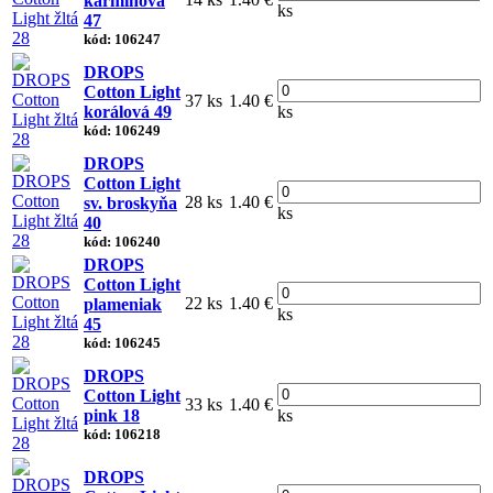
karmínová
ks
47
kód: 106247
DROPS
Cotton Light
37 ks
1.40 €
korálová 49
ks
kód: 106249
DROPS
Cotton Light
28 ks
1.40 €
sv. broskyňa
ks
40
kód: 106240
DROPS
Cotton Light
22 ks
1.40 €
plameniak
ks
45
kód: 106245
DROPS
Cotton Light
33 ks
1.40 €
pink 18
ks
kód: 106218
DROPS