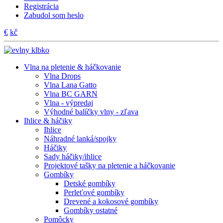
Registrácia
Zabudol som heslo
€
kč
Vlna na pletenie & háčkovanie
Vlna Drops
Vlna Lana Gatto
Vlna BC GARN
Vlna - výpredaj
Výhodné balíčky vlny - zľava
Ihlice & háčiky
Ihlice
Náhradné lanká/spojky
Háčiky
Sady háčiky/ihlice
Projektové tašky na pletenie a háčkovanie
Gombíky
Detské gombíky
Perleťové gombíky
Drevené a kokosové gombíky
Gombíky ostatné
Pomôcky