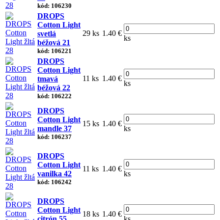
kód: 106230
DROPS
Cotton Light
29 ks
1.40 €
svetlá
ks
béžová 21
kód: 106221
DROPS
Cotton Light
11 ks
1.40 €
tmavá
ks
béžová 22
kód: 106222
DROPS
Cotton Light
15 ks
1.40 €
mandle 37
ks
kód: 106237
DROPS
Cotton Light
11 ks
1.40 €
vanilka 42
ks
kód: 106242
DROPS
Cotton Light
18 ks
1.40 €
citrón 55
ks