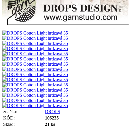
značka:
DROPS
KÓD:
106235
Sklad:
21 ks