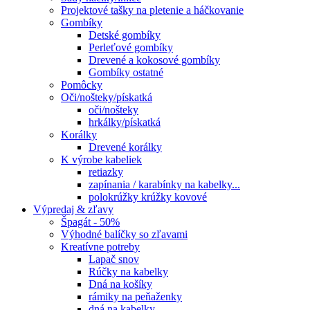
Projektové tašky na pletenie a háčkovanie
Gombíky
Detské gombíky
Perleťové gombíky
Drevené a kokosové gombíky
Gombíky ostatné
Pomôcky
Oči/nošteky/pískatká
oči/nošteky
hrkálky/pískatká
Korálky
Drevené korálky
K výrobe kabeliek
retiazky
zapínania / karabínky na kabelky...
polokrúžky krúžky kovové
Výpredaj & zľavy
Špagát - 50%
Výhodné balíčky so zľavami
Kreatívne potreby
Lapač snov
Rúčky na kabelky
Dná na košíky
rámiky na peňaženky
dná na kabelky