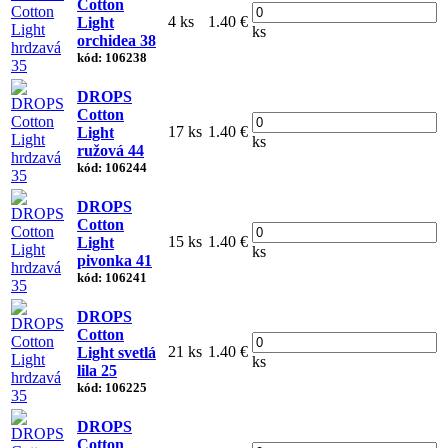
Cotton
4 ks
1.40 €
Light
ks
orchidea 38
kód: 106238
DROPS
Cotton
17 ks
1.40 €
Light
ks
ružová 44
kód: 106244
DROPS
Cotton
15 ks
1.40 €
Light
ks
pivonka 41
kód: 106241
DROPS
Cotton
21 ks
1.40 €
Light svetlá
ks
lila 25
kód: 106225
DROPS
Cotton