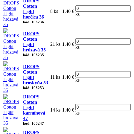
DROPS
Cotton
8 ks
1.40 €
Light
ks
horčica 36
kód: 106236
DROPS
Cotton
21 ks
1.40 €
Light
ks
hrdzavá 35
kód: 106235
DROPS
Cotton
11 ks
1.40 €
Light
ks
broskyňa 53
kód: 106253
DROPS
Cotton
Light
14 ks
1.40 €
karmínová
ks
47
kód: 106247
DROPS