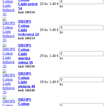
20 ks
1.40 €
Light petrol
ks
54
kód: 106254
DROPS
Cotton
26 ks
1.40 €
Light
ks
tyrkysová 14
kód: 106214
DROPS
Cotton
Light
29 ks
1.40 €
morská
ks
zelená 56
kód: 106256
DROPS
Cotton
18 ks
1.40 €
Light
ks
pistácia 48
kód: 106248
DROPS
Cotton