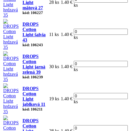
28 ks
1.40 €
Light
ks
mätová 27
kód: 106227
DROPS
Cotton
11 ks
1.40 €
Light šalvia
ks
43
kód: 106243
DROPS
Cotton
30 ks
1.40 €
Light jarná
ks
zelená 39
kód: 106239
DROPS
Cotton
19 ks
1.40 €
Light
ks
jablková 11
kód: 106211
DROPS
Cotton
28 ks
1.40 €