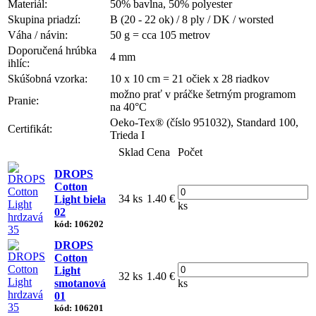
Materiál:
50% bavlna, 50% polyester
Skupina priadzí:
B (20 - 22 ok) / 8 ply / DK / worsted
Váha / návin:
50 g = cca 105 metrov
Doporučená hrúbka
4 mm
ihlíc:
Skúšobná vzorka:
10 x 10 cm = 21 očiek x 28 riadkov
možno prať v práčke šetrným programom
Pranie:
na 40°C
Oeko-Tex® (číslo 951032), Standard 100,
Certifikát:
Trieda I
Sklad
Cena
Počet
DROPS
Cotton
34 ks
1.40 €
Light biela
ks
02
kód: 106202
DROPS
Cotton
Light
32 ks
1.40 €
smotanová
ks
01
kód: 106201