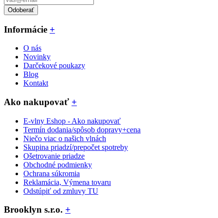
Odoberať
Informácie
+
O nás
Novinky
Darčekové poukazy
Blog
Kontakt
Ako nakupovať
+
E-vlny Eshop - Ako nakupovať
Termín dodania/spôsob dopravy+cena
Niečo viac o našich vlnách
Skupina priadzí/prepočet spotreby
Ošetrovanie priadze
Obchodné podmienky
Ochrana súkromia
Reklamácia, Výmena tovaru
Odstúpiť od zmluvy TU
Brooklyn s.r.o.
+