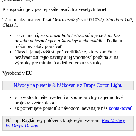
K dispozícii je v pestrej škále jasných a veselých farieb.
Táto priadza má certifikát
Oeko-Tex® (
číslo 951032
), Standard 100,
Class I.:
To znamená, že
priadza bola testovaná a je celkom bez
obsahu nebezpečných a škodlivých chemikálií
a ľudia ju
môžu bez obáv používať.
Class I. je najvyšší stupeň certifikácie, ktorý zaručuje
nezávadnosť tejto bavlny a jej vhodnosť použitia aj na
výrobky pre miminká a deti vo veku 0-3 roky.
Vyrobené v EU.
Návody na pletenie & háčkovanie z Drops Cotton Light.
v návodoch máte uvedenú aj spotrebu vlny na jednotlivé
projeky: sveter, deka..
ak potrebujete poradiť s návodom, neváhajte nás
kontaktovať
Náš tip: Raglánový pulóver s krajkovým vzorom.
Red Mistery
by Drops Design
.