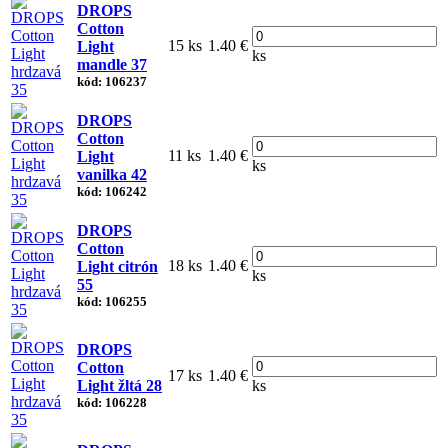
DROPS
Cotton
15 ks
1.40 €
Light
ks
mandle 37
kód: 106237
DROPS
Cotton
11 ks
1.40 €
Light
ks
vanilka 42
kód: 106242
DROPS
Cotton
18 ks
1.40 €
Light citrón
ks
55
kód: 106255
DROPS
Cotton
17 ks
1.40 €
Light žltá 28
ks
kód: 106228