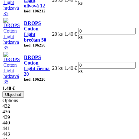
Light
ks
olivová 12
kód: 106212
DROPS
Cotton
20 ks
1.40 €
Light
ks
brečtan 50
kód: 106250
DROPS
Cotton
23 ks
1.40 €
Light čierna
ks
20
kód: 106220
1.40 €
Objednať
Options
432
436
439
440
441
443