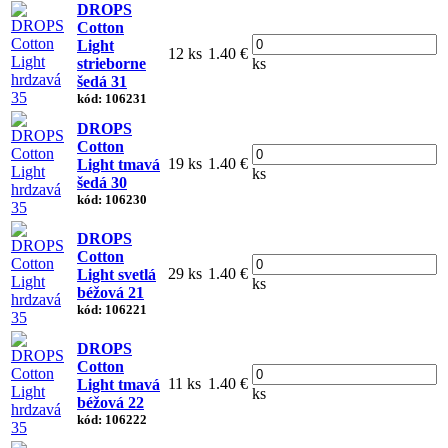
DROPS
Cotton
Light
12 ks
1.40 €
strieborne
ks
šedá 31
kód: 106231
DROPS
Cotton
19 ks
1.40 €
Light tmavá
ks
šedá 30
kód: 106230
DROPS
Cotton
29 ks
1.40 €
Light svetlá
ks
béžová 21
kód: 106221
DROPS
Cotton
11 ks
1.40 €
Light tmavá
ks
béžová 22
kód: 106222