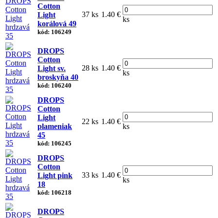
Cotton
37 ks
1.40 €
Light
ks
korálová 49
kód: 106249
DROPS
Cotton
28 ks
1.40 €
Light sv.
ks
broskyňa 40
kód: 106240
DROPS
Cotton
Light
22 ks
1.40 €
plameniak
ks
45
kód: 106245
DROPS
Cotton
33 ks
1.40 €
Light pink
ks
18
kód: 106218
DROPS