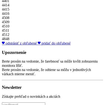
4401
4414
4415
4416
4508
4509
4510
4511
4512
4848
odstrániť z obľubené
pridať do obľubené
Upozornenie
Berte prosím na vedomie, že farebnosť sa môže kvôli zobrazeniu
monitora líšiť.
Berte prosím na vedomie, že odtiene sa môžu v jednotlivých
várkach mierne meniť.
Newsletter
Získajte prehľad o novinkách a akciách