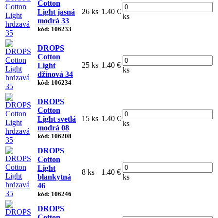
Cotton
26 ks
1.40 €
Light jasná
ks
modrá 33
kód: 106233
DROPS
Cotton
25 ks
1.40 €
Light
ks
džínová 34
kód: 106234
DROPS
Cotton
15 ks
1.40 €
Light svetlá
ks
modrá 08
kód: 106208
DROPS
Cotton
Light
8 ks
1.40 €
blankytná
ks
46
kód: 106246
DROPS
Cotton