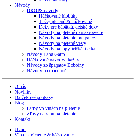
Návody
DROPS návody
Háčkované klobúky
Tašky pletené & háčkované
Deky pre bábätká, detské deky
Návody na pletené dámske svetre
Návody na pletenie pre pánov
Návody na pletené vesty
Návody na topy, tričká, tielka
Návody Lana Gatto
Háčkované návody/ukážky
Návody zo špagátov Bobbiny
Návody na macramé
O nás
Novinky
Darčekové poukazy
Blog
Farby vo vlnách na pletenie
Zľavy na vlnu na pletenie
Kontakt
Úvod
Vlna na pletenie & háčkovanie