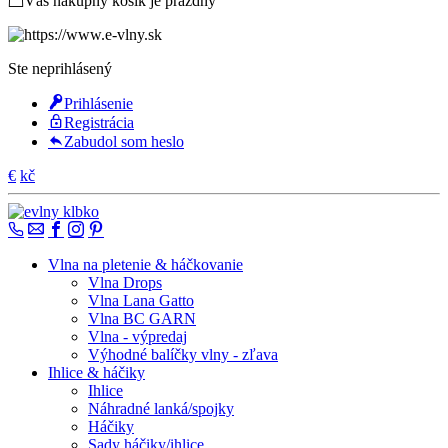
Váš nákupný košík je prázdny
Ste neprihlásený
Prihlásenie
Registrácia
Zabudol som heslo
€
kč
Vlna na pletenie & háčkovanie
Vlna Drops
Vlna Lana Gatto
Vlna BC GARN
Vlna - výpredaj
Výhodné balíčky vlny - zľava
Ihlice & háčiky
Ihlice
Náhradné lanká/spojky
Háčiky
Sady háčiky/ihlice