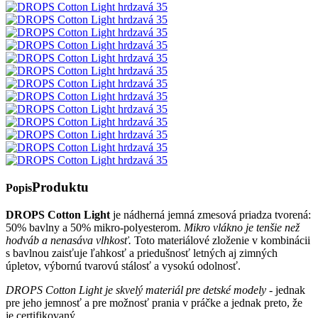
Produktu
Popis
DROPS Cotton Light
je nádherná jemná zmesová priadza tvorená:
50% bavlny a 50% mikro-polyesterom.
Mikro vlákno je tenšie než
hodváb a nenasáva vlhkosť.
Toto materiálové zloženie v kombinácii
s bavlnou zaisťuje ľahkosť a priedušnosť letných aj zimných
úpletov, výbornú tvarovú stálosť a vysokú odolnosť.
DROPS Cotton Light je skvelý materiál pre detské modely
- jednak
pre jeho jemnosť a pre možnosť prania v práčke a jednak preto, že
je certifikovaný.